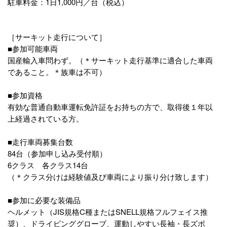
駐車料金：1日1,000円／台（税込）
［サーキット走行について］
■参加可能車両
国産輸入車問わず。（＊サーキット走行基準に適合した車両
であること。＊族車は不可）
■参加資格
有効な普通自動車運転免許証をお持ちの方で、取得後１年以
上経過されている方。
■走行車両募集台数
84台（参加申し込み受付順）
6クラス 各クラス14台
（＊クラス分けは経験値及び車両により振り分け致します）
■参加に必要な装備品
ヘルメット（JIS規格C種またはSNELL規格フルフェイス推
奨）、ドライビンググローブ、運動しやすい長袖・長ズボ