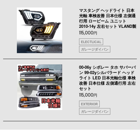
マスタング ヘッドライト 日本
光軸 車検改善 日本仕様 左側通
行用 ロービーム ユニット
2010-14y 左右セット VLAND製
115,000
円
ELECTLICAL
ガレージダイバン
00-06y シボレー タホ サバーバ
ン 99-02yシルバラード ヘッド
ライト LED 日本光軸仕様 車検
改善 日本仕様 左側通行用 左右
セット
115,000
円
EXTERIOR
ガレージダイバン