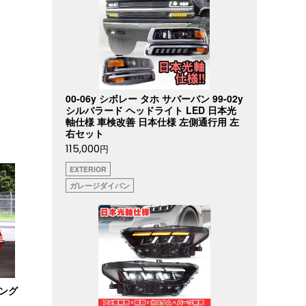
00-06y シボレー タホ サバーバン 99-02y
シルバラード ヘッドライト LED 日本光
軸仕様 車検改善 日本仕様 左側通行用 左
右セット
115,000
円
EXTERIOR
ガレージダイバン
ィング