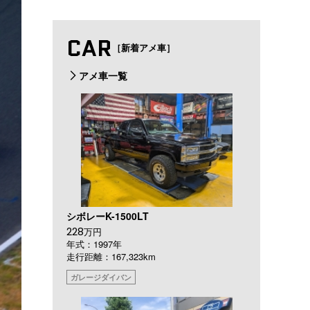
CAR
［新着アメ車］
アメ車一覧
シボレーK-1500LT
228
万円
年式：1997年
走行距離：167,323km
ガレージダイバン