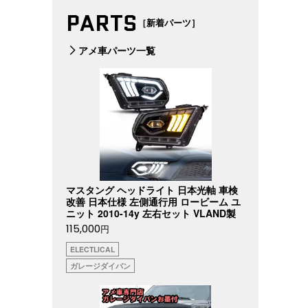
PARTS
［新着パーツ］
アメ車パーツ一覧
マスタング ヘッドライト 日本光軸 車検
改善 日本仕様 左側通行用 ロービーム ユ
ニット 2010-14y 左右セット VLAND製
115,000
円
ELECTLICAL
ガレージダイバン