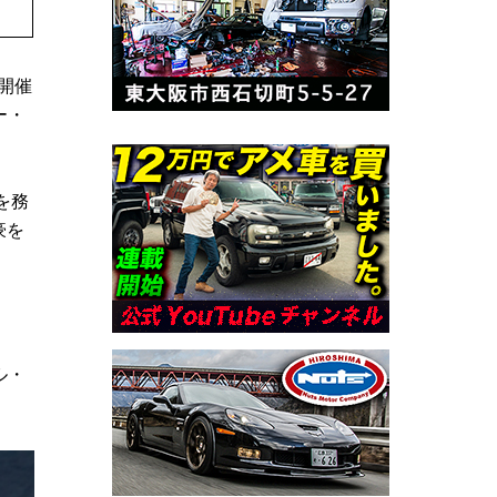
開催
ー・
を務
豪を
ル・