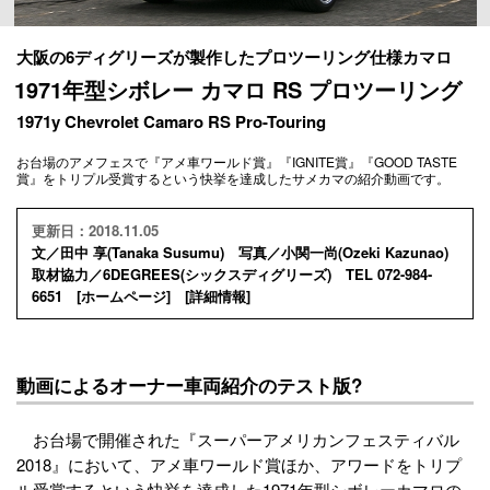
大阪の6ディグリーズが製作したプロツーリング仕様カマロ
1971年型シボレー カマロ RS プロツーリング
1971y Chevrolet Camaro RS Pro-Touring
お台場のアメフェスで『アメ車ワールド賞』『IGNITE賞』『GOOD TASTE
賞』をトリプル受賞するという快挙を達成したサメカマの紹介動画です。
更新日：2018.11.05
文／田中 享(Tanaka Susumu) 写真／小関一尚(Ozeki Kazunao)
取材協力／6DEGREES(シックスディグリーズ) TEL 072-984-
6651 [
ホームページ
] [
詳細情報
]
動画によるオーナー車両紹介のテスト版?
お台場で開催された『スーパーアメリカンフェスティバル
2018』において、アメ車ワールド賞ほか、アワードをトリプ
ル受賞するという快挙を達成した1971年型シボレーカマロの