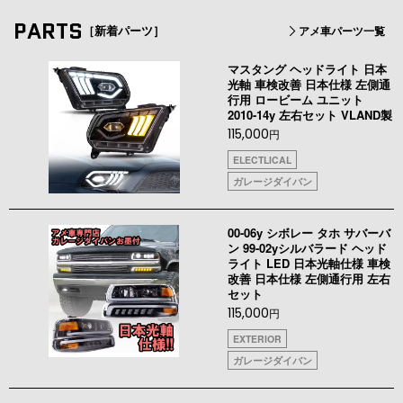
PARTS
［新着パーツ］
アメ車パーツ一覧
マスタング ヘッドライト 日本
光軸 車検改善 日本仕様 左側通
行用 ロービーム ユニット
2010-14y 左右セット VLAND製
115,000
円
ELECTLICAL
ガレージダイバン
00-06y シボレー タホ サバーバ
ン 99-02yシルバラード ヘッド
ライト LED 日本光軸仕様 車検
改善 日本仕様 左側通行用 左右
セット
115,000
円
EXTERIOR
ガレージダイバン