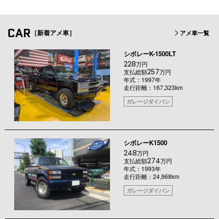
CAR
［新着アメ車］
アメ車一覧
シボレーK-1500LT
228
万円
257
支払総額
万円
年式：1997年
走行距離：167,323km
ガレージダイバン
シボレーK1500
248
万円
274
支払総額
万円
年式：1993年
走行距離：24,968km
ガレージダイバン