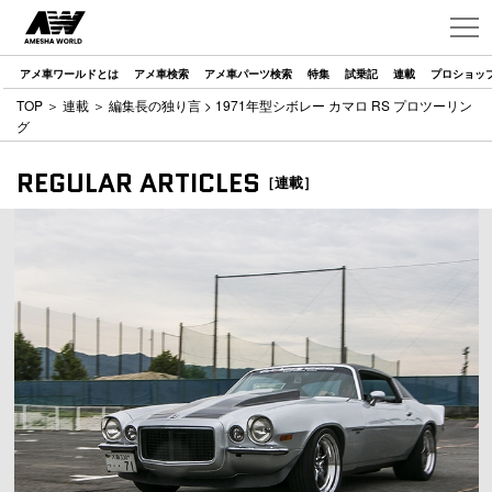
アメ車ワールドとは
アメ車検索
アメ車パーツ検索
特集
試乗記
連載
プロショッ
TOP
＞
連載
＞
編集長の独り言
> 1971年型シボレー カマロ RS プロツーリン
グ
REGULAR ARTICLES
［連載］