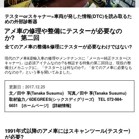
テスターorスキャナー=車両が発した情報(DTC)を読み取るた
めの外部診断器
アメ車の修理や整備にテスターが必要なの
か? 第二回
全てのアメ車の整備&修理にテスターが必要なわけではない?
現代のアメ車&逆輸入車の修理やメンテナンスに「メーカー純正テスター(ス
キャナー)」は必須アイテムなのか?を検証する特集の第二回目は、現役の整
備士(メカニック)に、「テスターとは何なのか?」「全てのアメ車に必要なも
のなのか?」という事を聞いてみました。
更新日：2017.12.25
文／田中 享(Tanaka Susumu) 写真／田中 享(Tanaka Susumu)
取材協力／6DEGREES(シックスディグリーズ) TEL 072-984-
6651 [
ホームページ
] [
詳細情報
]
1991年式以降のアメ車にはスキャンツール(テスター)
が必要?