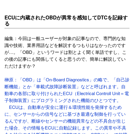
ECUに内蔵されたOBDが異常を感知してDTCを記録す
る
編集：今回は一般ユーザーが対象の記事なので、専門的な知
識や技術、業界用語などを解説するつもりはなかったのです
が…。「OBD」というワードは割とよく聞く単語ですし、こ
の後の記事にも関係してくると思うので、簡単に解説してい
ただけますか？
榊原：「OBD」は「On-Board Diagnostics」の略で、「自己診
断機能」とか「車載式故障診断装置」などと呼ばれます。自
動車の各部に取り付けられたECU（Electrical Controll Unit＝電
子制御装置）にプログラミングされた機能のひとつです。
ECUは、自動車が安全に運行＆環境性能を発揮するため
に、センサーからの信号などに基づき最適な制御を行ってい
るんですが、断線やセンサーの機能異常などの不具合が生じ
た場合、その情報をECUに自動記録します。この異常や不具