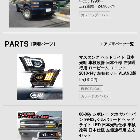
年式：1993年
走行距離：24,968km
ガレージダイバン
PARTS
［新着パーツ］
アメ車パーツ一覧
マスタング ヘッドライト 日本
光軸 車検改善 日本仕様 左側通
行用 ロービーム ユニット
2010-14y 左右セット VLAND製
115,000
円
ELECTLICAL
ガレージダイバン
00-06y シボレー タホ サバーバ
ン 99-02yシルバラード ヘッド
ライト LED 日本光軸仕様 車検
改善 日本仕様 左側通行用 左右
セット