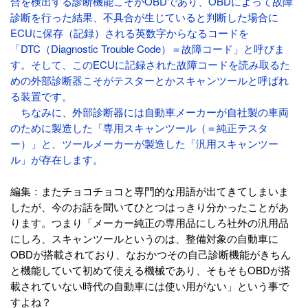
合を検出する診断機能こそがOBDであり、OBDによって故障
診断を行った結果、不具合が生じていると判断した場合に
ECUに保存（記録）される英数字からなるコードを
「DTC（Diagnostic Trouble Code）＝故障コード」と呼びま
す。そして、このECUに記録された故障コードを読み取るた
めの外部診断器こそがテスターとかスキャンツールと呼ばれ
る装置です。
ちなみに、外部診断器には自動車メーカーが自社製の車両
のために製造した「専用スキャンツール（＝純正テスタ
ー）」と、ツールメーカーが製造した「汎用スキャンツー
ル」が存在します。
編集：またチョコチョコと専門的な用語が出てきてしまいま
したが、今のお話を聞いてひとつはっきり分かったことがあ
ります。つまり「メーカー純正の専用品にしろ社外の汎用品
にしろ、スキャンツールというのは、整備対象の自動車に
OBDが搭載されており、なおかつその自己診断機能がきちん
と機能していて初めて使える機械であり、そもそもOBDが搭
載されていない時代の自動車には使い用がない」という事で
すよね？