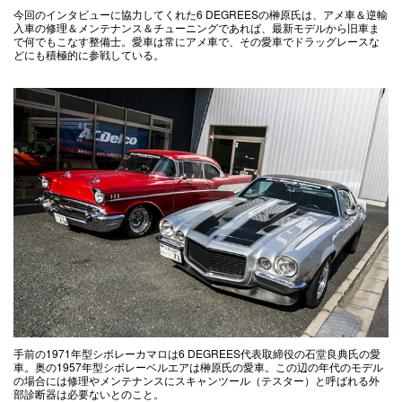
今回のインタビューに協力してくれた6 DEGREESの榊原氏は、アメ車＆逆輸
入車の修理＆メンテナンス＆チューニングであれば、最新モデルから旧車ま
で何でもこなす整備士。愛車は常にアメ車で、その愛車でドラッグレースな
どにも積極的に参戦している。
手前の1971年型シボレーカマロは6 DEGREES代表取締役の石堂良典氏の愛
車。奥の1957年型シボレーベルエアは榊原氏の愛車。この辺の年代のモデル
の場合には修理やメンテナンスにスキャンツール（テスター）と呼ばれる外
部診断器は必要ないとのこと。