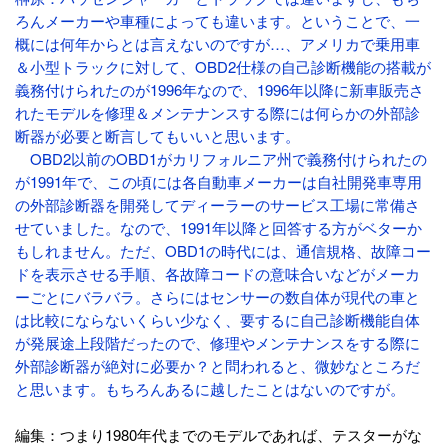
ろんメーカーや車種によっても違います。ということで、一
概には何年からとは言えないのですが…、アメリカで乗用車
＆小型トラックに対して、OBD2仕様の自己診断機能の搭載が
義務付けられたのが1996年なので、1996年以降に新車販売さ
れたモデルを修理＆メンテナンスする際には何らかの外部診
断器が必要と断言してもいいと思います。
OBD2以前のOBD1がカリフォルニア州で義務付けられたの
が1991年で、この頃には各自動車メーカーは自社開発車専用
の外部診断器を開発してディーラーのサービス工場に常備さ
せていました。なので、1991年以降と回答する方がベターか
もしれません。ただ、OBD1の時代には、通信規格、故障コー
ドを表示させる手順、各故障コードの意味合いなどがメーカ
ーごとにバラバラ。さらにはセンサーの数自体が現代の車と
は比較にならないくらい少なく、要するに自己診断機能自体
が発展途上段階だったので、修理やメンテナンスをする際に
外部診断器が絶対に必要か？と問われると、微妙なところだ
と思います。もちろんあるに越したことはないのですが。
編集：つまり1980年代までのモデルであれば、テスターがな