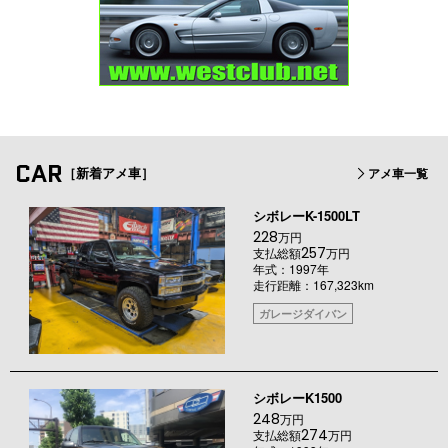
CAR
［新着アメ車］
アメ車一覧
シボレーK-1500LT
228
万円
257
支払総額
万円
年式：1997年
走行距離：167,323km
ガレージダイバン
シボレーK1500
248
万円
274
支払総額
万円