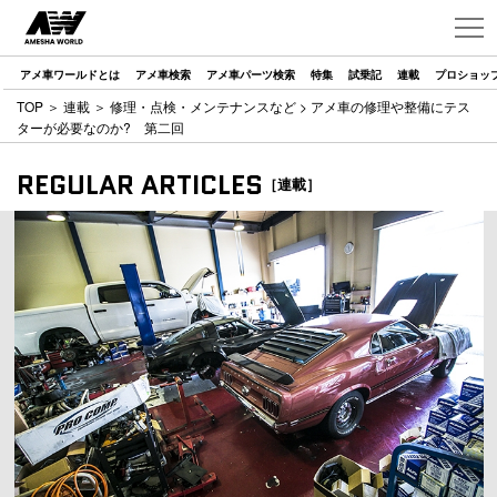
アメ車ワールドとは
アメ車検索
アメ車パーツ検索
特集
試乗記
連載
プロショッ
TOP
＞
連載
＞
修理・点検・メンテナンスなど
> アメ車の修理や整備にテス
ターが必要なのか? 第二回
REGULAR ARTICLES
［連載］