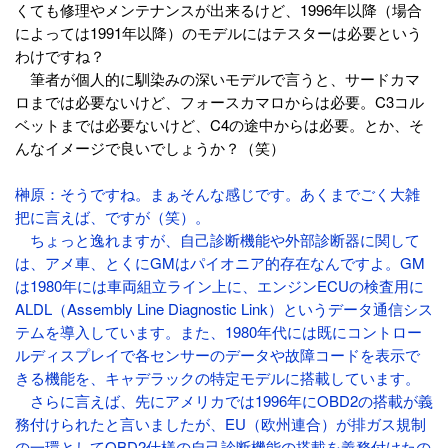
くても修理やメンテナンスが出来るけど、1996年以降（場合
によっては1991年以降）のモデルにはテスターは必要という
わけですね？
筆者が個人的に馴染みの深いモデルで言うと、サードカマ
ロまでは必要ないけど、フォースカマロからは必要。C3コル
ベットまでは必要ないけど、C4の途中からは必要。とか、そ
んなイメージで良いでしょうか？（笑）
榊原：そうですね。まぁそんな感じです。あくまでごく大雑
把に言えば、ですが（笑）。
ちょっと逸れますが、自己診断機能や外部診断器に関して
は、アメ車、とくにGMはパイオニア的存在なんですよ。GM
は1980年には車両組立ライン上に、エンジンECUの検査用に
ALDL（Assembly Line Diagnostic Link）というデータ通信シス
テムを導入しています。また、1980年代には既にコントロー
ルディスプレイで各センサーのデータや故障コードを表示で
きる機能を、キャデラックの特定モデルに搭載しています。
さらに言えば、先にアメリカでは1996年にOBD2の搭載が義
務付けられたと言いましたが、EU（欧州連合）が排ガス規制
の一環としてOBD2仕様の自己診断機能の搭載を義務付けたの