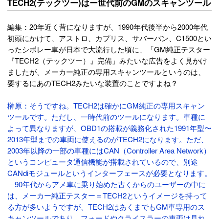
TECH2(テックツー)はー世代前のGMのスキャンツール
編集：20年近く昔になりますが、1990年代後半から2000年代
初頭にかけて、アストロ、カプリス、サバーバン、C1500とい
ったシボレー車が日本で大流行した頃に、「GM純正テスター
『TECH2（テックツー）』完備」みたいな広告をよく見かけ
ましたが、メーカー純正の専用スキャンツールというのは、
要するにあのTECH2みたいな装置のことですよね？
榊原：そうですね。TECH2は確かにGM純正の専用スキャン
ツールです。ただし、一時代前のツールになります。車種に
よって異なりますが、OBD1の搭載が義務化された1991年型〜
2013年型までの車両に使えるのがTECH2になります。ただ、
2003年以降の一部の車種にはCAN（Controller Area Network）
というコンピュータ通信機能が搭載されているので、別途
CANdiモジュールというインターフェースが必要となります。
90年代からアメ車に乗り始めた古くからのユーザーの中に
は、メーカー純正テスター＝TECH2というイメージを持って
る方が多いようですが、TECH2はあくまでもGM車専用のス
キャンツールであり、フォードやクライスラーの車両は見れ