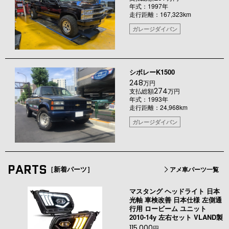
年式：1997年
走行距離：167,323km
ガレージダイバン
シボレーK1500
248
万円
274
支払総額
万円
年式：1993年
走行距離：24,968km
ガレージダイバン
PARTS
［新着パーツ］
アメ車パーツ一覧
マスタング ヘッドライト 日本
光軸 車検改善 日本仕様 左側通
行用 ロービーム ユニット
2010-14y 左右セット VLAND製
115,000
円