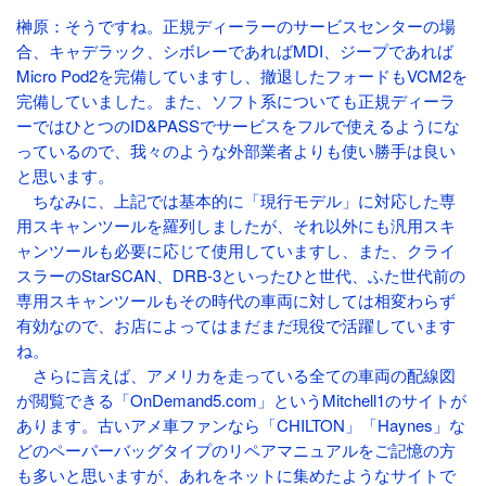
榊原：そうですね。正規ディーラーのサービスセンターの場
合、キャデラック、シボレーであればMDI、ジープであれば
Micro Pod2を完備していますし、撤退したフォードもVCM2を
完備していました。また、ソフト系についても正規ディーラ
ーではひとつのID&PASSでサービスをフルで使えるようにな
っているので、我々のような外部業者よりも使い勝手は良い
と思います。
ちなみに、上記では基本的に「現行モデル」に対応した専
用スキャンツールを羅列しましたが、それ以外にも汎用スキ
ャンツールも必要に応じて使用していますし、また、クライ
スラーのStarSCAN、DRB-3といったひと世代、ふた世代前の
専用スキャンツールもその時代の車両に対しては相変わらず
有効なので、お店によってはまだまだ現役で活躍しています
ね。
さらに言えば、アメリカを走っている全ての車両の配線図
が閲覧できる「OnDemand5.com」というMitchell1のサイトが
あります。古いアメ車ファンなら「CHILTON」「Haynes」な
どのペーパーバッグタイプのリペアマニュアルをご記憶の方
も多いと思いますが、あれをネットに集めたようなサイトで