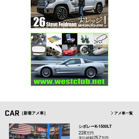
CAR
［新着アメ車］
アメ車一覧
シボレーK-1500LT
228
万円
257
支払総額
万円