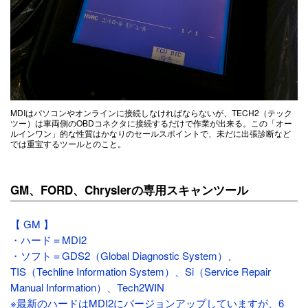
MDIはパソコンやオンラインに接続しなければならないが、TECH2（テック
ツー）は車両側のOBDコネクタに接続するだけで作業が出来る。この「オー
ルインワン」的な性質はかなりのセールスポイントで、未だに出張診断など
では重宝するツールとのこと。
GM、FORD、Chryslerの専用スキャンツール
【 GM 】
・ハード＝MDI2
・ソフト＝GDS2（Global Diagnostic System）、
TIS（Techline Information System）、Si（Service Repair
Manual Information）、Tech2WIN
※最新のハードはMDI2にバージョンアップしていますが、6