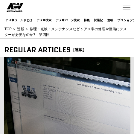
アメ車ワールドとは
アメ車検索
アメ車パーツ検索
特集
試乗記
連載
プロショッ
TOP
＞
連載
＞
修理・点検・メンテナンスなど
> アメ車の修理や整備にテス
ターが必要なのか? 第四回
REGULAR ARTICLES
［連載］