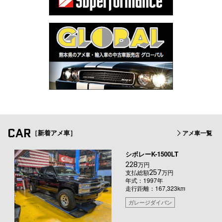
CAR
［新着アメ車］
アメ車一覧
シボレーK-1500LT
228
万円
257
支払総額
万円
年式：1997年
走行距離：167,323km
ガレージダイバン