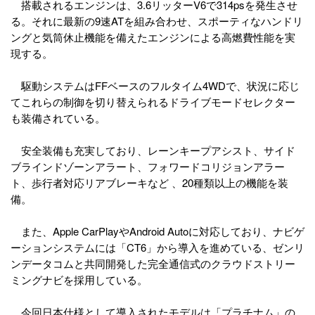
搭載されるエンジンは、3.6リッターV6で314psを発生させ
る。それに最新の9速ATを組み合わせ、スポーティなハンドリ
ングと気筒休止機能を備えたエンジンによる高燃費性能を実
現する。
駆動システムはFFベースのフルタイム4WDで、状況に応じ
てこれらの制御を切り替えられるドライブモードセレクター
も装備されている。
安全装備も充実しており、レーンキープアシスト、サイド
ブラインドゾーンアラート、フォワードコリジョンアラー
ト、歩行者対応リアブレーキなど 、20種類以上の機能を装
備。
また、Apple CarPlayやAndroid Autoに対応しており、ナビゲ
ーションシステムには「CT6」から導入を進めている、ゼンリ
ンデータコムと共同開発した完全通信式のクラウドストリー
ミングナビを採用している。
今回日本仕様として導入されたモデルは「プラチナム」の