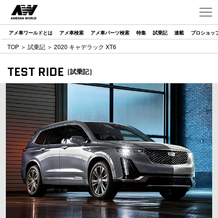
アメ車ワールドとは
アメ車検索
アメ車パーツ検索
特集
試乗記
連載
プロショッ
TOP
＞
試乗記
＞ 2020 キャデラック XT6
TEST RIDE
［試乗記］