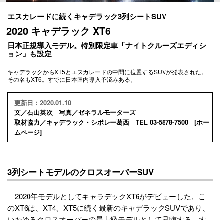
エスカレードに続くキャデラック3列シートSUV
2020 キャデラック XT6
日本正規導入モデル。特別限定車「ナイトクルーズエディシ
ョン」も設定
キャデラックからXT5とエスカレードの中間に位置するSUVが発表された。
その名もXT6。すでに日本国内導入予済みある。
更新日：2020.01.10
文／石山英次 写真／ゼネラルモーターズ
取材協力／キャデラック・シボレー葛西 TEL 03-5878-7500 [
ホー
ムページ
]
3列シートモデルのクロスオーバーSUV
2020年モデルとしてキャラデックXT6がデビューした。こ
のXT6は、XT4、XT5に続く最新のキャデラックSUVであり、
いわゆるクロスオーバーの最上級モデルとして君臨する。す