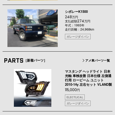
シボレーK1500
248
万円
274
支払総額
万円
年式：1993年
走行距離：24,968km
ガレージダイバン
PARTS
［新着パーツ］
アメ車パーツ一覧
マスタング ヘッドライト 日本
光軸 車検改善 日本仕様 左側通
行用 ロービーム ユニット
2010-14y 左右セット VLAND製
115,000
円
ELECTLICAL
ガレージダイバン