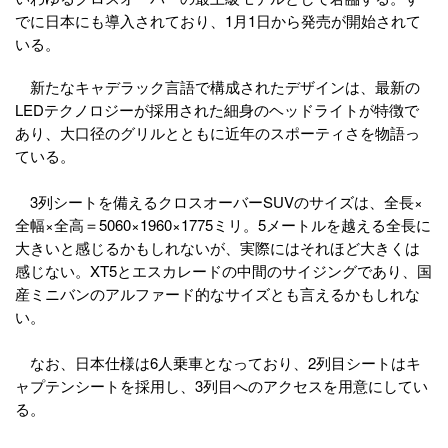
でに日本にも導入されており、1月1日から発売が開始されて
いる。
新たなキャデラック言語で構成されたデザインは、最新の
LEDテクノロジーが採用された細身のヘッドライトが特徴で
あり、大口径のグリルとともに近年のスポーティさを物語っ
ている。
3列シートを備えるクロスオーバーSUVのサイズは、全長×
全幅×全高＝5060×1960×1775ミリ。5メートルを越える全長に
大きいと感じるかもしれないが、実際にはそれほど大きくは
感じない。XT5とエスカレードの中間のサイジングであり、国
産ミニバンのアルファード的なサイズとも言えるかもしれな
い。
なお、日本仕様は6人乗車となっており、2列目シートはキ
ャプテンシートを採用し、3列目へのアクセスを用意にしてい
る。