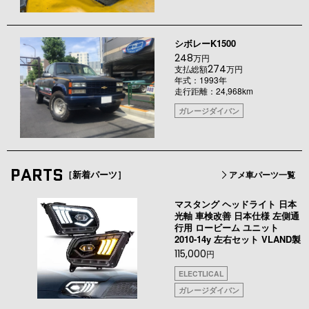
シボレーK1500
248
万円
274
支払総額
万円
年式：1993年
走行距離：24,968km
ガレージダイバン
PARTS
［新着パーツ］
アメ車パーツ一覧
マスタング ヘッドライト 日本
光軸 車検改善 日本仕様 左側通
行用 ロービーム ユニット
2010-14y 左右セット VLAND製
115,000
円
ELECTLICAL
ガレージダイバン