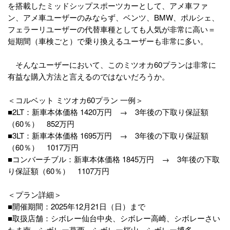
を搭載したミッドシップスポーツカーとして、アメ車ファ
ン、アメ車ユーザーのみならず、ベンツ、BMW、ポルシェ、
フェラーリユーザーの代替車種としても人気が非常に高い＝
短期間（車検ごと）で乗り換えるユーザーも非常に多い。
そんなユーザーにおいて、このミツオカ60プランは非常に
有益な購入方法と言えるのではないだろうか。
＜コルベット ミツオカ60プラン 一例＞
■2LT：新車本体価格 1420万円 → 3年後の下取り保証額
（60％） 852万円
■3LT：新車本体価格 1695万円 → 3年後の下取り保証額
（60％） 1017万円
■コンバーチブル：新車本体価格 1845万円 → 3年後の下取
り保証額（60％） 1107万円
＜プラン詳細＞
■開催期間：2025年12月21日（日）まで
■取扱店舗：シボレー仙台中央、シボレー高崎、シボレーさい
たま南、シボレー葛西、シボレー桜山、シボレー博多