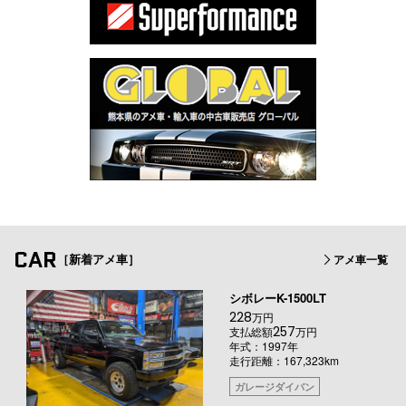
CAR
［新着アメ車］
アメ車一覧
シボレーK-1500LT
228
万円
257
支払総額
万円
年式：1997年
走行距離：167,323km
ガレージダイバン