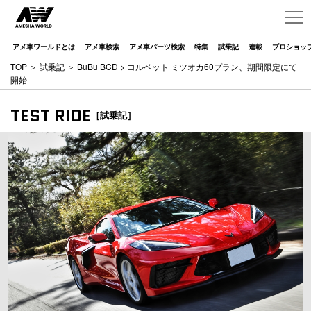
アメ車ワールドとは
アメ車検索
アメ車パーツ検索
特集
試乗記
連載
プロショッ
TOP
＞
試乗記
＞
BuBu BCD
> コルベット ミツオカ60プラン、期間限定にて
開始
TEST RIDE
［試乗記］