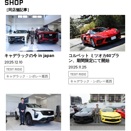
SHOP
［同店舗記事］
キャデラックの今 in japan
コルベット ミツオカ60プラ
ン、期間限定にて開始
2025.12.10
2025.11.25
TEST RIDE
TEST RIDE
キャデラック・シボレー葛西
キャデラック・シボレー葛西