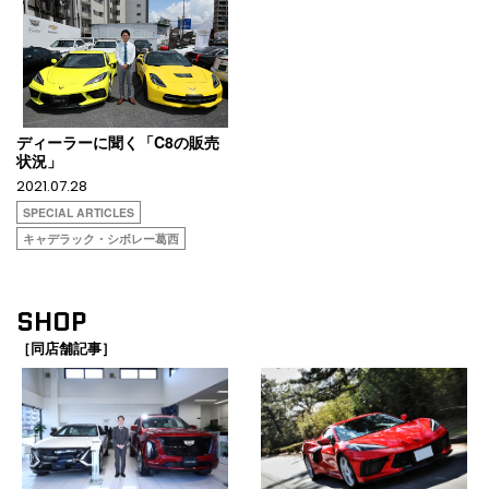
ディーラーに聞く「C8の販売
状況」
2021.07.28
SPECIAL ARTICLES
キャデラック・シボレー葛西
SHOP
［同店舗記事］