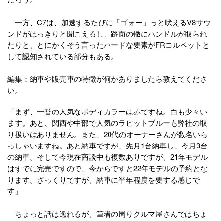
一方、C7は、加速するたびに「ゴォー」っと吠えるV8サウ
ンドがはっきりと聞こえるし、路面の轍にハンドルが取られ
たりと、とにかくそう言ったハードな要素がFRコルベットと
して認知されている部分もある。
編集：納車や販売車の特徴が何かありましたら教えてくださ
い。
「まず、一番の人気なボディカラーは赤ですね。白も少々い
ます。あと、関西や中部で人気のラピットブルーも弊社の取
り扱いはありません。また、20代のオーナーさんが数名いら
っしゃいますね。あと納車ですが、先月1台納車し、今月3台
の納車。そして今現在商談中も複数ありですが、21年モデル
はすでに完売ですので、今からですと22年モデルの予約とな
ります。ざっくりですが、納車に半年程度を要する感じで
す」
ちょっと話は逸れるが、筆者の周りクルマ屋さんではちょ