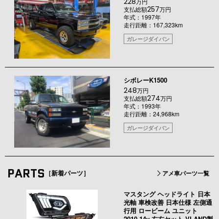
228
万円
257
支払総額
万円
年式：1997年
走行距離：167,323km
ガレージダイバン
シボレーK1500
248
万円
274
支払総額
万円
年式：1993年
走行距離：24,968km
ガレージダイバン
PARTS
［新着パーツ］
アメ車パーツ一覧
マスタング ヘッドライト 日本
光軸 車検改善 日本仕様 左側通
行用 ロービーム ユニット
2010-14y 左右セット VLAND製