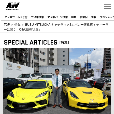
アメ車ワールドとは
アメ車検索
アメ車パーツ検索
特集
試乗記
連載
プロショッ
TOP
＞
特集
＞
BUBU MITSUOKA キャデラック&シボレー正規店
> ディーラ
ーに聞く「C8の販売状況」
SPECIAL ARTICLES
［特集］