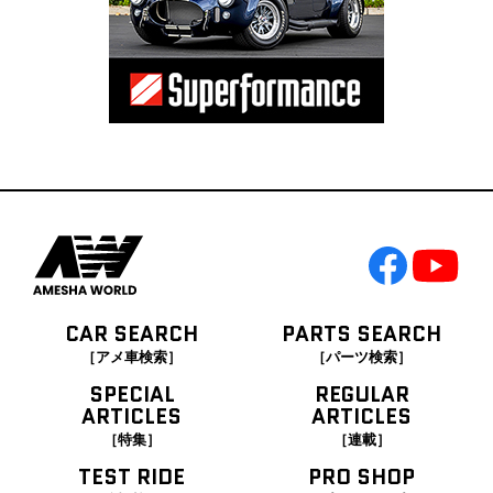
CAR SEARCH
PARTS SEARCH
［アメ車検索］
［パーツ検索］
SPECIAL
REGULAR
ARTICLES
ARTICLES
［特集］
［連載］
TEST RIDE
PRO SHOP