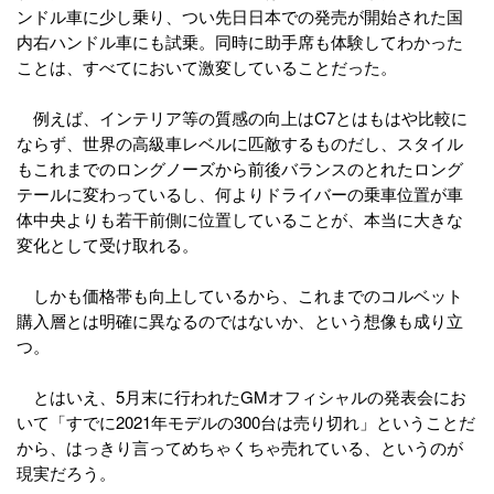
ンドル車に少し乗り、つい先日日本での発売が開始された国
内右ハンドル車にも試乗。同時に助手席も体験してわかった
ことは、すべてにおいて激変していることだった。
例えば、インテリア等の質感の向上はC7とはもはや比較に
ならず、世界の高級車レベルに匹敵するものだし、スタイル
もこれまでのロングノーズから前後バランスのとれたロング
テールに変わっているし、何よりドライバーの乗車位置が車
体中央よりも若干前側に位置していることが、本当に大きな
変化として受け取れる。
しかも価格帯も向上しているから、これまでのコルベット
購入層とは明確に異なるのではないか、という想像も成り立
つ。
とはいえ、5月末に行われたGMオフィシャルの発表会にお
いて「すでに2021年モデルの300台は売り切れ」ということだ
から、はっきり言ってめちゃくちゃ売れている、というのが
現実だろう。