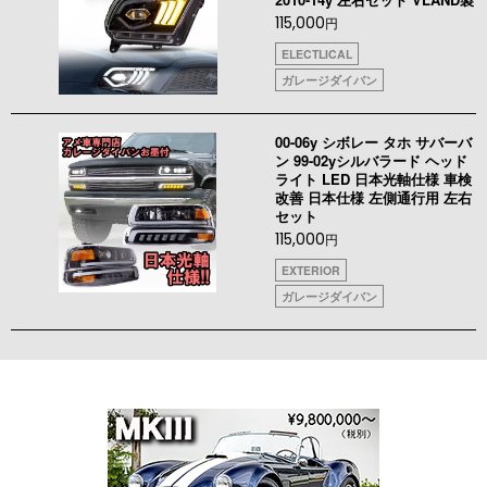
115,000
円
ELECTLICAL
ガレージダイバン
00-06y シボレー タホ サバーバ
ン 99-02yシルバラード ヘッド
ライト LED 日本光軸仕様 車検
改善 日本仕様 左側通行用 左右
セット
115,000
円
EXTERIOR
ガレージダイバン