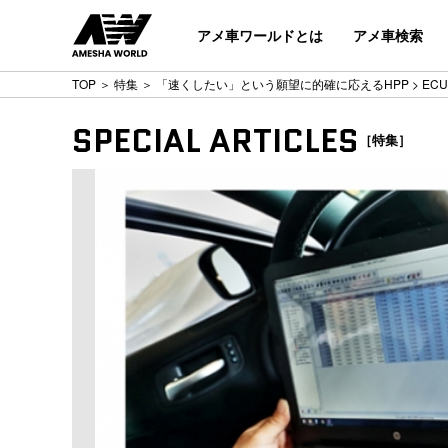
アメ車ワールドとは
アメ車検索
TOP
＞
特集
＞
「速くしたい」という願望に的確に応えるHPP
> EC
SPECIAL ARTICLES
［特集］