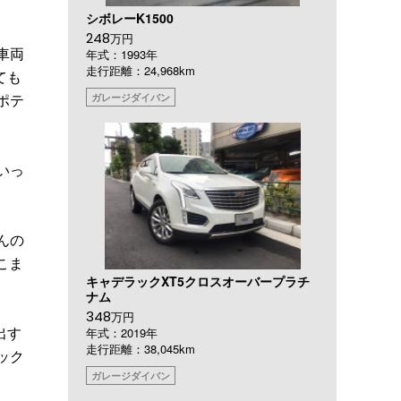
シボレーK1500
248
万円
車両
年式：1993年
走行距離：24,968km
ても
ポテ
ガレージダイバン
いっ
んの
こま
キャデラックXT5クロスオーバープラチ
ナム
348
万円
出す
年式：2019年
走行距離：38,045km
ック
ガレージダイバン