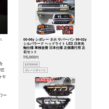
00-06y シボレー タホ サバーバン 99-02y
れ
シルバラード ヘッドライト LED 日本光
軸仕様 車検改善 日本仕様 左側通行用 左
右セット
115,000
円
合
EXTERIOR
が圧
ガレージダイバン
をセ
ワー