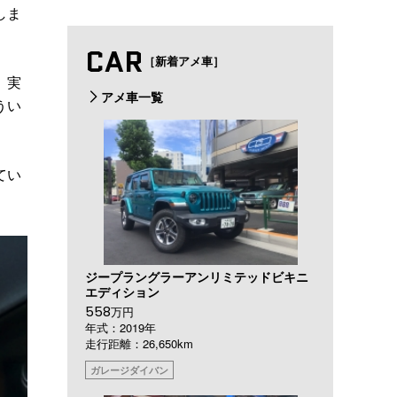
しま
CAR
［新着アメ車］
、実
アメ車一覧
うい
てい
ジープラングラーアンリミテッドビキニ
エディション
558
万円
年式：2019年
走行距離：26,650km
ガレージダイバン