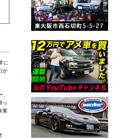
常に
力が
ー、
持っ
作業
せ