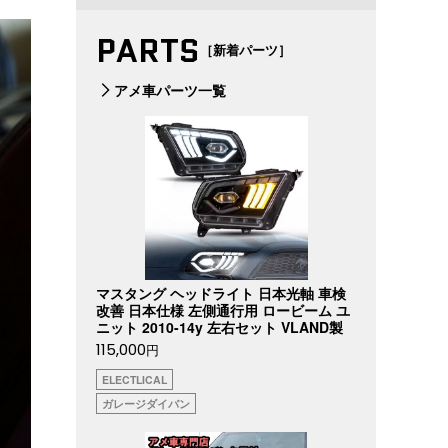
PARTS
［新着パーツ］
アメ車パーツ一覧
マスタング ヘッドライト 日本光軸 車検
改善 日本仕様 左側通行用 ロービーム ユ
ニット 2010-14y 左右セット VLAND製
115,000
円
ELECTLICAL
ガレージダイバン