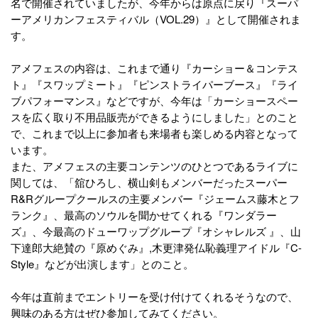
名で開催されていましたが、今年からは原点に戻り『スーパ
ーアメリカンフェスティバル（VOL.29）』として開催されま
す。
アメフェスの内容は、これまで通り『カーショー＆コンテス
ト』『スワップミート』『ピンストライパーブース』『ライ
ブパフォーマンス』などですが、今年は「カーショースペー
スを広く取り不用品販売ができるようにしました」とのこと
で、これまで以上に参加者も来場者も楽しめる内容となって
います。
また、アメフェスの主要コンテンツのひとつであるライブに
関しては、「舘ひろし、横山剣もメンバーだったスーパー
R&Rグループクールスの主要メンバー『ジェームス藤木とフ
ランク』、最高のソウルを聞かせてくれる『ワンダラー
ズ』、今最高のドューワップグループ『オシャレルズ 』、山
下達郎大絶賛の『原めぐみ』,木更津発仏恥義理アイドル『C-
Style』などが出演します」とのこと。
今年は直前までエントリーを受け付けてくれるそうなので、
興味のある方はぜひ参加してみてください。