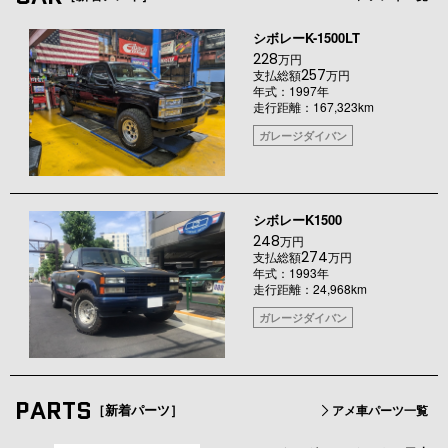
シボレーK-1500LT
228
万円
257
支払総額
万円
年式：1997年
走行距離：167,323km
ガレージダイバン
シボレーK1500
248
万円
274
支払総額
万円
年式：1993年
走行距離：24,968km
ガレージダイバン
PARTS
［新着パーツ］
アメ車パーツ一覧