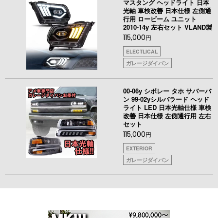
マスタング ヘッドライト 日本
光軸 車検改善 日本仕様 左側通
行用 ロービーム ユニット
2010-14y 左右セット VLAND製
115,000
円
ELECTLICAL
ガレージダイバン
00-06y シボレー タホ サバーバ
ン 99-02yシルバラード ヘッド
ライト LED 日本光軸仕様 車検
改善 日本仕様 左側通行用 左右
セット
115,000
円
EXTERIOR
ガレージダイバン