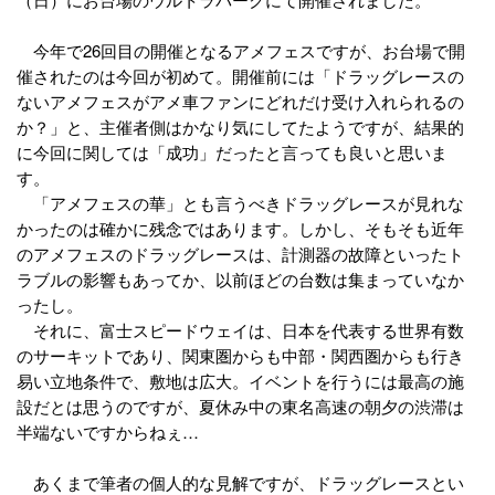
今年で26回目の開催となるアメフェスですが、お台場で開
催されたのは今回が初めて。開催前には「ドラッグレースの
ないアメフェスがアメ車ファンにどれだけ受け入れられるの
か？」と、主催者側はかなり気にしてたようですが、結果的
に今回に関しては「成功」だったと言っても良いと思いま
す。
「アメフェスの華」とも言うべきドラッグレースが見れな
かったのは確かに残念ではあります。しかし、そもそも近年
のアメフェスのドラッグレースは、計測器の故障といったト
ラブルの影響もあってか、以前ほどの台数は集まっていなか
ったし。
それに、富士スピードウェイは、日本を代表する世界有数
のサーキットであり、関東圏からも中部・関西圏からも行き
易い立地条件で、敷地は広大。イベントを行うには最高の施
設だとは思うのですが、夏休み中の東名高速の朝夕の渋滞は
半端ないですからねぇ…
あくまで筆者の個人的な見解ですが、ドラッグレースとい