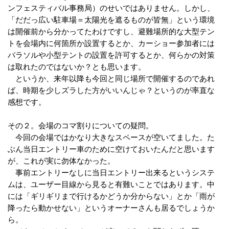
ンフェスティバル事務局）のせいではありません。しかし、
「だだっ広い駐車場＝太陽光を遮るものが皆無」という環境
は開催前から分かってたわけですし、避難場所的な大型テン
トを会場内に何箇所か設置するとか、カーショー参加者には
パラソルや小型テントの設置を許可するとか、何らかの対策
は取れたのではないか？とも思います。
というか、来年以降も今回と同じ場所で開催するのであれ
ば、時期を少しズラした方がいいんじゃ？というのが率直な
感想です。
その２。会場のコマ割りについての疑問。
今回の会場ではかなり大きなスペースが空いてました。た
ぶん当日エントリー車のために空けておいたんだと思います
が、これが実に勿体なかった。
事前エントリーなしに当日エントリー出来るというシステ
ムは、ユーザー目線から見ると有難いことではあります。中
には「ギリギリまで行けるかどうか分からない」とか「雨が
降ったら動かせない」というオーナーさんも居るでしょうか
ら。