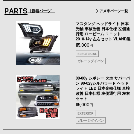
PARTS
［新着パーツ］
アメ車パーツ一覧
マスタング ヘッドライト 日本
光軸 車検改善 日本仕様 左側通
行用 ロービーム ユニット
2010-14y 左右セット VLAND製
115,000
円
ELECTLICAL
ガレージダイバン
00-06y シボレー タホ サバーバ
ン 99-02yシルバラード ヘッド
ライト LED 日本光軸仕様 車検
改善 日本仕様 左側通行用 左右
セット
115,000
円
EXTERIOR
ガレージダイバン