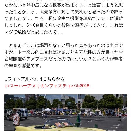
だかないと熱中症になる観客が出ますよ」と進言しようと思
ったことか。ま、大先輩方に対して失礼かと思ったので黙っ
てましたが…。でも、私は途中で撮影を諦めてテントに避難
しました。5〜6台目くらいの段階で頭痛がしてきて、これは
マジで危険だと思ったので…。
とまぁ「ここは課題だな」と思った点もあったのは事実で
すが、トータル的に見れば課題よりも可能性の方が勝ったお
台場開催のアメフェスだったのではないか？というのが筆者
の率直な感想です。
↓フォトアルバムはこちらから
>>スーパーアメリカンフェスティバル2018