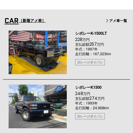
CAR
［新着アメ車］
アメ車一覧
シボレーK-1500LT
228
万円
257
支払総額
万円
年式：1997年
走行距離：167,323km
ガレージダイバン
シボレーK1500
248
万円
274
支払総額
万円
年式：1993年
走行距離：24,968km
ガレージダイバン