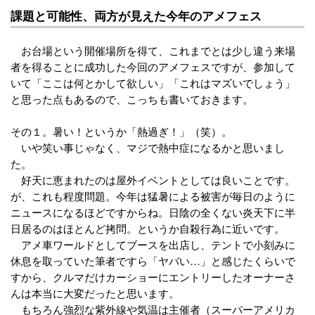
課題と可能性、両方が見えた今年のアメフェス
お台場という開催場所を得て、これまでとは少し違う来場
者を得ることに成功した今回のアメフェスですが、参加して
いて「ここは何とかして欲しい」「これはマズいでしょう」
と思った点もあるので、こっちも書いておきます。
その１。暑い！というか「熱過ぎ！」（笑）。
いや笑い事じゃなく、マジで熱中症になるかと思いまし
た。
好天に恵まれたのは屋外イベントとしては良いことです。
が、これも程度問題。今年は猛暑による被害が毎日のように
ニュースになるほどですからね。日陰の全くない炎天下に半
日居るのはほとんど拷問。というか自殺行為に近いです。
アメ車ワールドとしてブースを出店し、テントで小刻みに
休息を取っていた筆者ですら「ヤバい…」と感じたくらいで
すから、クルマだけカーショーにエントリーしたオーナーさ
んは本当に大変だったと思います。
もちろん強烈な紫外線や気温は主催者（スーパーアメリカ