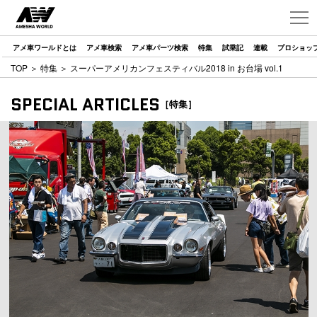
アメ車ワールドとは
アメ車検索
アメ車パーツ検索
特集
試乗記
連載
プロショッ
TOP
＞
特集
＞ スーパーアメリカンフェスティバル2018 in お台場 vol.1
SPECIAL ARTICLES
［特集］