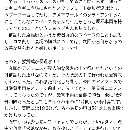
でも、せっかくスペースが空いてるにも関わらず、隅っこ
にギュウギュウ詰にされたスワップミート参加者達はけっこ
うブーブー言ってたし、アメ車ワールドのクライアントさん
にも「こんなにスペースあるんだったらもっと展示車両を持
ってきたのに」というショップさんも居ました。
前記した避難所というか待機所的なスペースのこともある
し、コマ割り＝会場の構成については、次回から何らからの
改善が見られると嬉しいポイントです。
その３。授賞式が長過ぎ！！
今回のアメフェスが殺人的な暑さの中で行われたというの
は前記した通りなのですが、その状況の中で行われた受賞式
がヤバかった。これまた前記した通り、今回のアメフェスで
は受賞車両をステージ前まで走らせてきて、受賞者にコメン
トしてもらったのですが、受賞車両は全部で20台。仮に1台3
分制限だったとしても全部終わるのに1時間かかる計算です。
しかし、実際には1台3分どころか最初の頃は5分以上も楽勝で
かけちゃってた。
途中からは少し巻いているようでしたが、アレはダメ。途
中で何度「僭越ながら、もう少しスピーディに進行していた