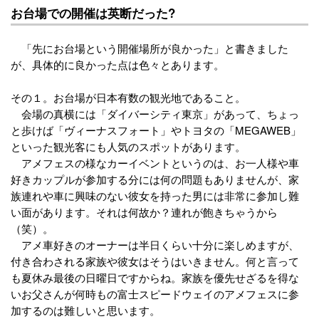
お台場での開催は英断だった?
「先にお台場という開催場所が良かった」と書きました
が、具体的に良かった点は色々とあります。
その１。お台場が日本有数の観光地であること。
会場の真横には「ダイバーシティ東京」があって、ちょっ
と歩けば「ヴィーナスフォート」やトヨタの「MEGAWEB」
といった観光客にも人気のスポットがあります。
アメフェスの様なカーイベントというのは、お一人様や車
好きカップルが参加する分には何の問題もありませんが、家
族連れや車に興味のない彼女を持った男には非常に参加し難
い面があります。それは何故か？連れが飽きちゃうから
（笑）。
アメ車好きのオーナーは半日くらい十分に楽しめますが、
付き合わされる家族や彼女はそうはいきません。何と言って
も夏休み最後の日曜日ですからね。家族を優先せざるを得な
いお父さんが何時もの富士スピードウェイのアメフェスに参
加するのは難しいと思います。