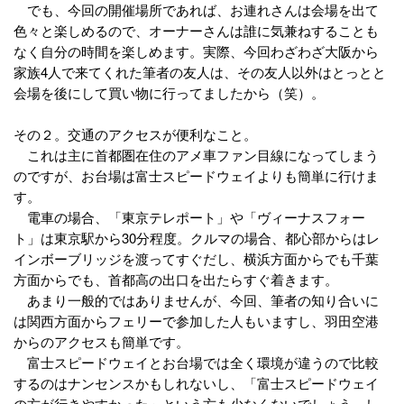
でも、今回の開催場所であれば、お連れさんは会場を出て
色々と楽しめるので、オーナーさんは誰に気兼ねすることも
なく自分の時間を楽しめます。実際、今回わざわざ大阪から
家族4人で来てくれた筆者の友人は、その友人以外はとっとと
会場を後にして買い物に行ってましたから（笑）。
その２。交通のアクセスが便利なこと。
これは主に首都圏在住のアメ車ファン目線になってしまう
のですが、お台場は富士スピードウェイよりも簡単に行けま
す。
電車の場合、「東京テレポート」や「ヴィーナスフォー
ト」は東京駅から30分程度。クルマの場合、都心部からはレ
インボーブリッジを渡ってすぐだし、横浜方面からでも千葉
方面からでも、首都高の出口を出たらすぐ着きます。
あまり一般的ではありませんが、今回、筆者の知り合いに
は関西方面からフェリーで参加した人もいますし、羽田空港
からのアクセスも簡単です。
富士スピードウェイとお台場では全く環境が違うので比較
するのはナンセンスかもしれないし、「富士スピードウェイ
の方が行きやすかった」という方も少なくないでしょう。し