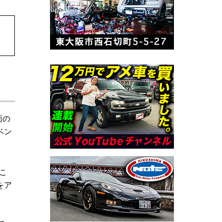
面の
ベン
こ
をア