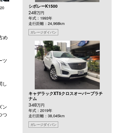
シボレーK1500
20
248
万円
年式：1993年
走行距離：24,968km
ガレージダイバン
古め
ーツ
関し
キャデラックXT5クロスオーバープラチ
ナム
348
万円
ズン
年式：2019年
つつ
走行距離：38,045km
ガレージダイバン