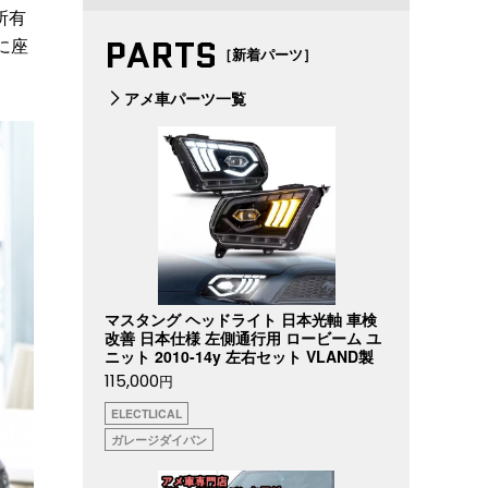
所有
PARTS
に座
［新着パーツ］
アメ車パーツ一覧
マスタング ヘッドライト 日本光軸 車検
改善 日本仕様 左側通行用 ロービーム ユ
ニット 2010-14y 左右セット VLAND製
115,000
円
ELECTLICAL
ガレージダイバン