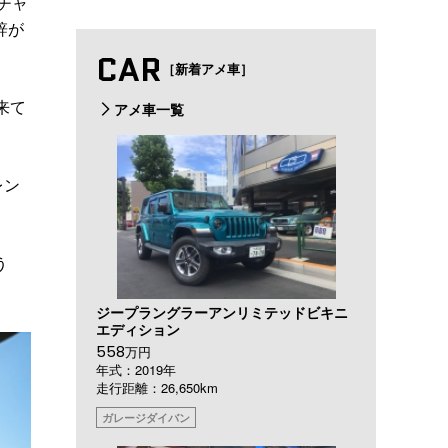
チャ
辞が
CAR
［新着アメ車］
来て
アメ車一覧
レン
う
ジープラングラーアンリミテッドビキニ
エディション
558
万円
年式：2019年
走行距離：26,650km
ガレージダイバン