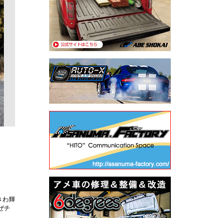
きわ輝
ぜチ