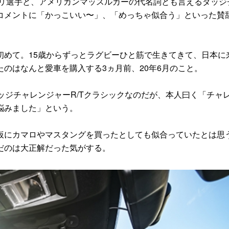
イシレリ選手と、アメリカンマッスルカーの代名詞とも言えるダッジ
コメントに「かっこいい〜」、「めっちゃ似合う」といった賛
めて。15歳からずっとラグビーひと筋で生きてきて、日本に
のはなんと愛車を購入する3ヵ月前、20年6月のこと。
ジチャレンジャーR/Tクラシックなのだが、本人曰く「チャ
悩みました」という。
にカマロやマスタングを買ったとしても似合っていたとは思
だのは大正解だった気がする。