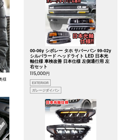
00-06y シボレー タホ サバーバン 99-02y
シルバラード ヘッドライト LED 日本光
軸仕様 車検改善 日本仕様 左側通行用 左
右セット
115,000
円
奥様
EXTERIOR
ガレージダイバン