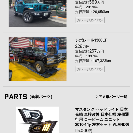
589
支払総額
万円
年式：2019年
走行距離：26,650km
ガレージダイバン
シボレーK-1500LT
228
万円
257
支払総額
万円
年式：1997年
走行距離：167,323km
ガレージダイバン
PARTS
［新着パーツ］
アメ車パーツ一覧
マスタング ヘッドライト 日本
光軸 車検改善 日本仕様 左側通
行用 ロービーム ユニット
2010-14y 左右セット VLAND製
115,000
円