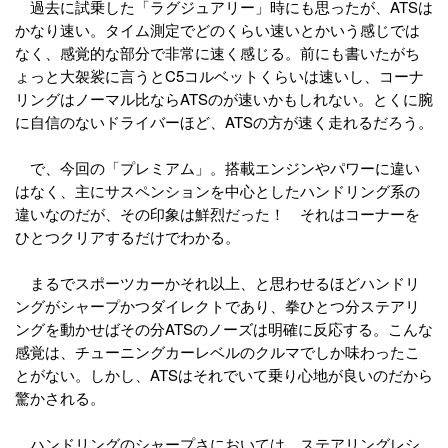
過去に試乗した「ラグジュアリー」時にも思ったが、ATSは
かなり速い。タイム測定でどのくらい速いとかいう感じでは
なく、感覚的な部分で非常に速く感じる。前にも書いたがち
ょっと大袈裟に言うとC5コルベットくらいは速いし、コーナ
リングはノーマル比ならATSのが速いかもしれない。とくに腕
に自信のないドライバーほど、ATSの方が速く走れるだろう。
で、今回の「プレミアム」。搭載エンジンやパワーに違い
はなく、主にサスペンションを中心としたハンドリング系の
違いなのだが、その印象は鮮烈だった！ それはコーナーを
ひとつクリアするだけでわかる。
まるでスポーツカーかそれ以上、と思わせるほどハンドリ
ングがシャープかつダイレクトであり、拳ひとつ分ステアリ
ングを動かせばその分ATSのノーズは明確に反応する。こんな
感覚は、チューニングカーレベルのクルマでしか味わったこ
とがない。しかし、ATSはそれでいて乗り心地が良いのだから
驚かされる。
ハンドリングのシャープさにおいては、ステアリングレシ