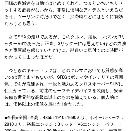
同様の過減速を自動ではじめてくれる。つまりいちいちリセ
ットする必要がないから、非常に便利なアイテムといえるだ
ろう。ツーリング時だけでなく、渋滞時などにはとくに有効
だろうとも思う。
さてSRXの走りであるが、このクルマ、搭載エンジンが3リ
ッターV6であった。正直、3リッターには思えないほどの力強
さと重厚感を感じていただけに、勘違いに気付くのに時間が
かかってしまったほどだ。
今どきのキャデラックは、どのクルマにおいても質感が高
いのは言うまでもないが、SRXはボディやインテリアの雰囲
気までもが洗練され、一段と魅力あるクロスオーバーSUVに
仕上がっている。前述のセーフティデバイスを装備し、安全
装備も世界的な高級車以上のものを備えている。個人的に
は、価格以上の価値を感じた1台だった。
■全長×全幅×全高：4855×1910×1690ミリ、ホイールベース：
2810ミリ、搭載エンジン：3リッターV6エンジン、パワー：
269ps、最大トルク：30.8kg-m、ハンドル位置：左、乗車定