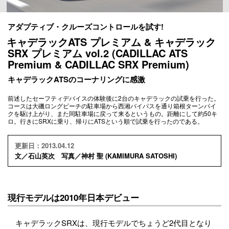
アダプティブ・クルーズコントロールを試す!
キャデラックATS プレミアム & キャデラック
SRX プレミアム vol.2 (CADILLAC ATS
Premium & CADILLAC SRX Premium)
キャデラックATSのコーナリングに感激
前述したセーフティデバイスの体験後に2台のキャデラックの試乗を行った。
コースは大磯ロングビーチの駐車場から西湘バイパスを通り箱根ターンパイ
クを駆け上がり、また同駐車場に戻って来るというもの。距離にして約50キ
ロ。行きにSRXに乗り、帰りにATSという順で試乗を行ったのである。
更新日：2013.04.12
文／石山英次 写真／神村 聖 (KAMIMURA SATOSHI)
現行モデルは2010年日本デビュー
キャデラックSRXは、現行モデルでちょうど2代目となり