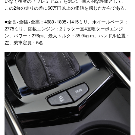
いなく後者の「プレミアム」を選ぶ。個人的な評価として、
この2台の走りの差に60万円以上の価値を感じたからである。
■全長×全幅×全高：4680×1805×1415ミリ、ホイールベース：
2775ミリ、搭載エンジン：2リッター直4直噴ターボエンジ
ン、パワー：276ps、最大トルク：35.9kg-m、ハンドル位置：
左、乗車定員：5名