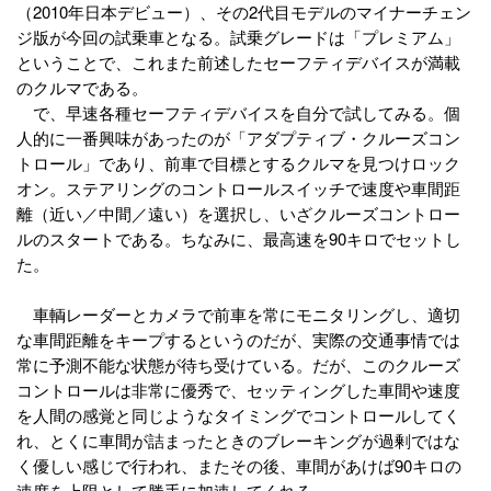
（2010年日本デビュー）、その2代目モデルのマイナーチェン
ジ版が今回の試乗車となる。試乗グレードは「プレミアム」
ということで、これまた前述したセーフティデバイスが満載
のクルマである。
で、早速各種セーフティデバイスを自分で試してみる。個
人的に一番興味があったのが「アダプティブ・クルーズコン
トロール」であり、前車で目標とするクルマを見つけロック
オン。ステアリングのコントロールスイッチで速度や車間距
離（近い／中間／遠い）を選択し、いざクルーズコントロー
ルのスタートである。ちなみに、最高速を90キロでセットし
た。
車輌レーダーとカメラで前車を常にモニタリングし、適切
な車間距離をキープするというのだが、実際の交通事情では
常に予測不能な状態が待ち受けている。だが、このクルーズ
コントロールは非常に優秀で、セッティングした車間や速度
を人間の感覚と同じようなタイミングでコントロールしてく
れ、とくに車間が詰まったときのブレーキングが過剰ではな
く優しい感じで行われ、またその後、車間があけば90キロの
速度を上限として勝手に加速してくれる。