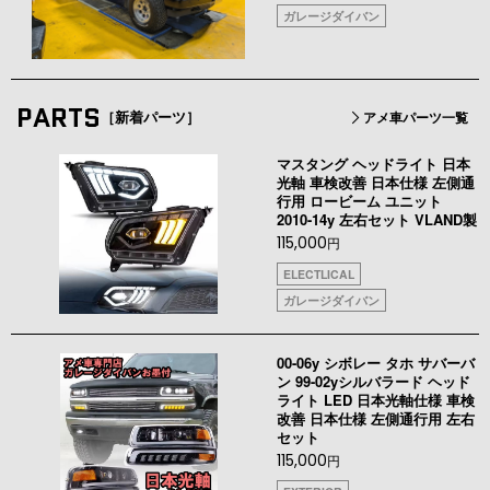
ガレージダイバン
PARTS
［新着パーツ］
アメ車パーツ一覧
マスタング ヘッドライト 日本
光軸 車検改善 日本仕様 左側通
行用 ロービーム ユニット
2010-14y 左右セット VLAND製
115,000
円
ELECTLICAL
ガレージダイバン
00-06y シボレー タホ サバーバ
ン 99-02yシルバラード ヘッド
ライト LED 日本光軸仕様 車検
改善 日本仕様 左側通行用 左右
セット
115,000
円