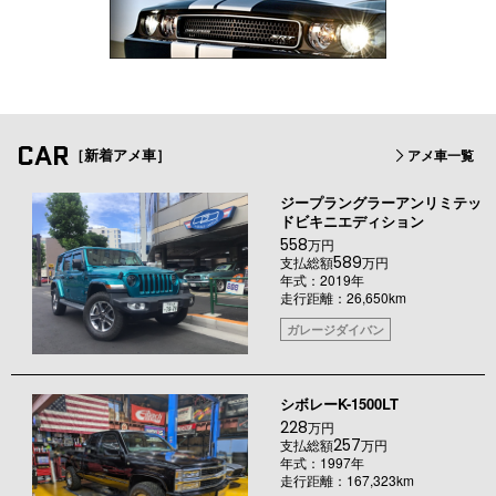
CAR
［新着アメ車］
アメ車一覧
ジープラングラーアンリミテッ
ドビキニエディション
558
万円
589
支払総額
万円
年式：2019年
走行距離：26,650km
ガレージダイバン
シボレーK-1500LT
228
万円
257
支払総額
万円
年式：1997年
走行距離：167,323km