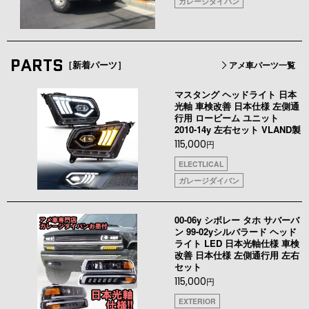
ガレージダイバン
PARTS
［新着パーツ］
アメ車パーツ一覧
マスタング ヘッドライト 日本
光軸 車検改善 日本仕様 左側通
行用 ロービーム ユニット
2010-14y 左右セット VLAND製
115,000
円
ELECTLICAL
ガレージダイバン
00-06y シボレー タホ サバーバ
ン 99-02yシルバラード ヘッド
ライト LED 日本光軸仕様 車検
改善 日本仕様 左側通行用 左右
セット
115,000
円
EXTERIOR