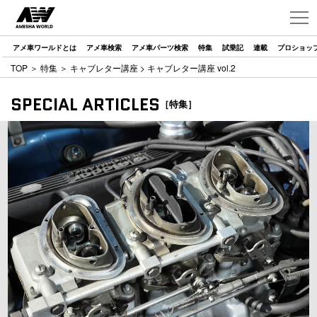
アメ車ワールドとは
アメ車検索
アメ車パーツ検索
特集
試乗記
連載
プロショッ
TOP
＞
特集
＞
キャブレター講座
> キャブレター講座 vol.2
SPECIAL ARTICLES
［特集］