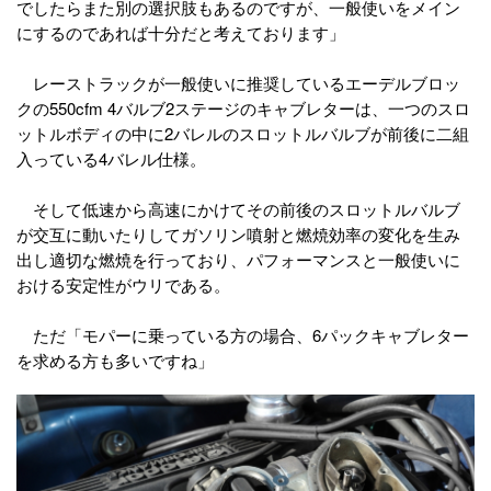
でしたらまた別の選択肢もあるのですが、一般使いをメイン
にするのであれば十分だと考えております」
レーストラックが一般使いに推奨しているエーデルブロッ
クの550cfm 4バルブ2ステージのキャブレターは、一つのスロ
ットルボディの中に2バレルのスロットルバルブが前後に二組
入っている4バレル仕様。
そして低速から高速にかけてその前後のスロットルバルブ
が交互に動いたりしてガソリン噴射と燃焼効率の変化を生み
出し適切な燃焼を行っており、パフォーマンスと一般使いに
おける安定性がウリである。
ただ「モパーに乗っている方の場合、6パックキャブレター
を求める方も多いですね」