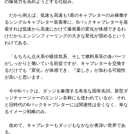
の爆発力を高めようとする仕組み。
だから例えば、低速も高速も1基のキャブレターのみ稼働す
るシングルキャブレター装着車に、6パックキャブレターを装
着すれば低速から高速にかけて爆発量の変化が体感できるわ
けだからエンジンフィーリングの大きな変化が望めるという
わけである。
「もちろん点火系や吸排気系、そして燃料系等の各パーツ
がしっかりと働いている前提ですが、キャブレターを交換す
るだけでも『変化』が体感でき、『楽しさ』が加わる可能性
が高いと思います」
今や6パックは、ダッジを象徴する有名な固有名詞。新型ダ
ッジチャージャーのエンジン名称にも使われているが、それ
と旧時代の6パックキャブレターには関連性は全くなく、単な
るイメージ戦略のみ。
改めて、キャブレターもダッジもなかなか奥深い世界であ
る。