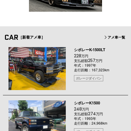
CAR
［新着アメ車］
アメ車一覧
シボレーK-1500LT
228
万円
257
支払総額
万円
年式：1997年
走行距離：167,323km
ガレージダイバン
シボレーK1500
248
万円
274
支払総額
万円
年式：1993年
走行距離：24,968km