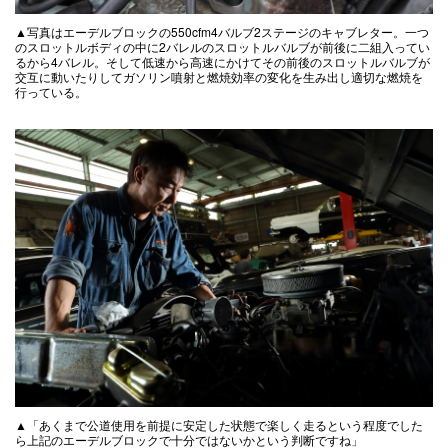
▲写真はエーデルブロックの550cfm4バルブ2ステージのキャブレター。一つ
のスロットルボディの中に2バレルのスロットルバルブが前後に二組入ってい
るから4バレル。そして低速から高速にかけてその前後のスロットルバルブが
交互に動いたりしてガソリン噴射と燃焼効率の変化を生み出し適切な燃焼を
行っている。
▲「あくまで公道使用を前提に安定した状態で楽しく走るという程度でした
ら上記のエーデルブロックで十分ではないかという判断ですね」