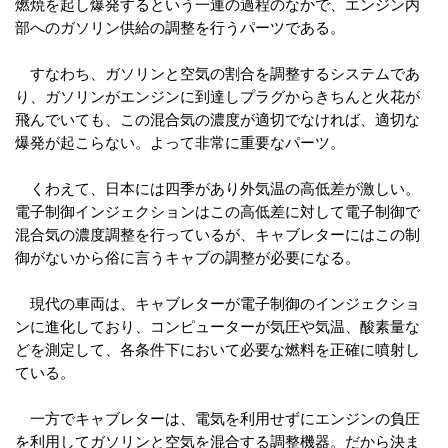
燃焼を起し爆発するという一連の過程のなかで、エンジン内
部へのガソリン供給の調整を行うパーツである。
すなわち、ガソリンと空気の割合を調整するシステムであ
り、ガソリンがエンジンに到達しプラグからきちんと火花が
飛んでいても、この混合気の濃度が適切でなければ、適切な
爆発が起こらない。よって非常に重要なパーツ。
くわえて、日本には四季があり外気温の高低差が激しい。
電子制御インジェクションはこの高低差に対して電子制御で
混合気の濃度調整を行っているが、キャブレターにはこの制
御がないから俗に言うキャブの調整が必要になる。
現代の車両は、キャブレターが電子制御のインジェクショ
ンに進化しており、コンピューターが気圧や気温、酸素量な
どを測定して、各条件下において必要な燃料を正確に噴射し
ている。
一方でキャブレターは、電気を利用せずにエンジンの負圧
を利用してガソリンと空気を混合する調整機器。だから決ま