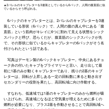
▲2バレルのキャブレターを3連装としているから6パック。人間の腹直筋に似
ているからそう呼ばれる。
6パックのキャブレターとは、2バレルのキャブレターを3連
装している形状（6パック）で、人間の腹の真ん中にある「腹
直筋」という筋肉がキレイに6つに割れて見える状態をシック
スパックと呼び、恐らくだが、腹直筋のシックスパックが先
で、その形状に似ているからキャブレターの6パックがそう名
付けられたという話である。
写真はデーモン製の6パックキャブレター。中央にあるチョ
ーク弁の付いたキャブをプライマリーと言い、走り出して最
初に1基のみが動くキャブレターであり、残りの2基のキャブ
レターは、回転が上昇しある一定の回転数に来ると動き出す
セカンダリーの役割を果たし、高回転域に向け作動する。
すなわち、低速域では1基のキャブレターのみから燃料が吸
い上げられ、高速域になるほど空気量が増えるために多くの
燃料が必要になり、プラス2基を作動させることで高回転域へ