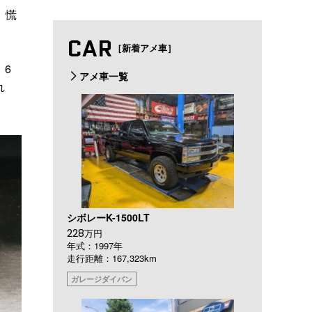
、慌
CAR
［新着アメ車］
。6
アメ車一覧
れ
シボレーK-1500LT
228
万円
年式：1997年
走行距離：167,323km
ガレージダイバン