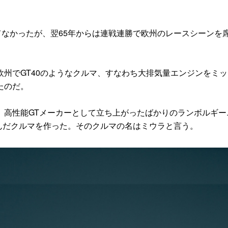
勝てなかったが、翌65年からは連戦連勝で欧州のレースシーンを
州でGT40のようなクルマ、すなわち大排気量エンジンをミッ
たのだ。
高性能GTメーカーとして立ち上がったばかりのランボルギー
んだクルマを作った。そのクルマの名はミウラと言う。