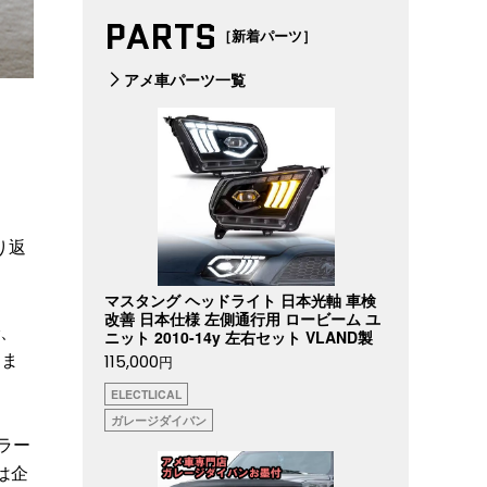
PARTS
［新着パーツ］
アメ車パーツ一覧
り返
マスタング ヘッドライト 日本光軸 車検
改善 日本仕様 左側通行用 ロービーム ユ
で、
ニット 2010-14y 左右セット VLAND製
てま
115,000
円
ELECTLICAL
ガレージダイバン
ラー
は企