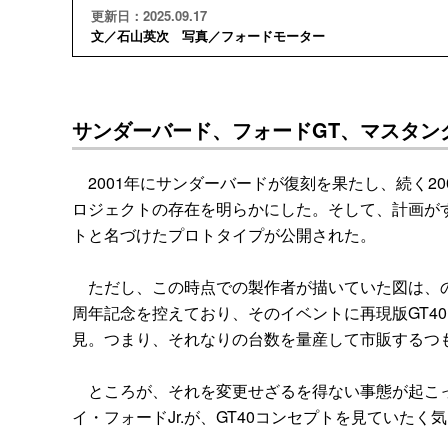
更新日：2025.09.17
文／石山英次 写真／フォードモーター
サンダーバード、フォードGT、マスタン
2001年にサンダーバードが復刻を果たし、続く20
ロジェクトの存在を明らかにした。そして、計画がす
トと名づけたプロトタイプが公開された。
ただし、この時点での製作者が描いていた図は、のち
周年記念を控えており、そのイベントに再現版GT4
見。つまり、それなりの台数を量産して市販するつ
ところが、それを変更せざるを得ない事態が起こっ
イ・フォードJr.が、GT40コンセプトを見ていた