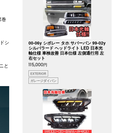
席巻
ドシ
00-06y シボレー タホ サバーバン 99-02y
シルバラード ヘッドライト LED 日本光
軸仕様 車検改善 日本仕様 左側通行用 左
右セット
115,000
円
ニと
EXTERIOR
ガレージダイバン