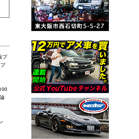
版プ
セプ
00
論
レ