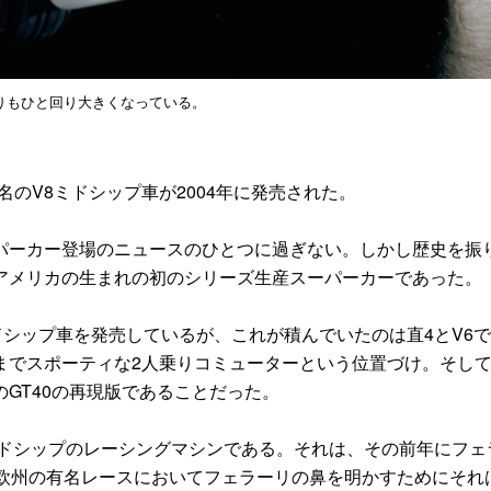
りもひと回り大きくなっている。
のV8ミドシップ車が2004年に発売された。
ーカー登場のニュースのひとつに過ぎない。しかし歴史を振
アメリカの生まれの初のシリーズ生産スーパーカーであった。
シップ車を発売しているが、これが積んでいたのは直4とV6
までスポーティな2人乗りコミューターという位置づけ。そし
GT40の再現版であることだった。
座ミドシップのレーシングマシンである。それは、その前年にフェ
ど欧州の有名レースにおいてフェラーリの鼻を明かすためにそれ