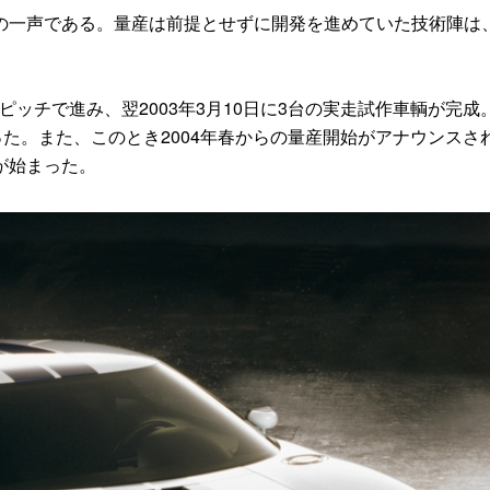
一声である。量産は前提とせずに開発を進めていた技術陣は
ッチで進み、翌2003年3月10日に3台の実走試作車輌が完成
った。また、このとき2004年春からの量産開始がアナウンスさ
が始まった。