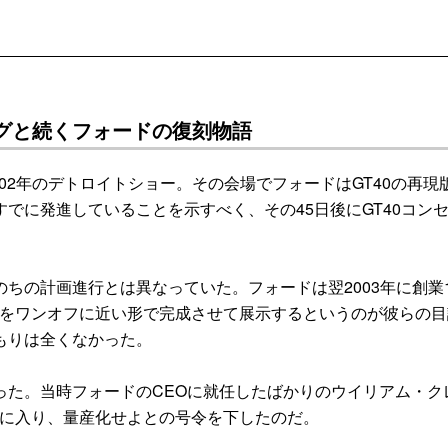
グと続くフォードの復刻物語
02年のデトロイトショー。その会場でフォードはGT40の再現
でに発進していることを示すべく、その45日後にGT40コン
の計画進行とは異なっていた。フォードは翌2003年に創業1
0をワンオフに近い形で完成させて展示するというのが彼らの目
もりは全くなかった。
た。当時フォードのCEOに就任したばかりのウイリアム・ク
く気に入り、量産化せよとの号令を下したのだ。