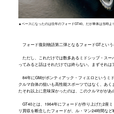
▲ベースになったのは往年のフォードGT40。だが車体は当時よ
フォード復刻物語第二弾となるフォードGTという名
ただし、これだけでは数多あるミドシップ・スーパ
ってみると話はそれだけでは終らない。まずそれは
84年にGMがポンティアック・フィエロというミド
クルマ自体の狙いも高性能スポーツではなく、あく
たそれ以上に意味深かったのは、このクルマががあの
GT40とは、1964年にフォードが作り上げた2
リ買収を断念したフォードが、ル・マン24時間な