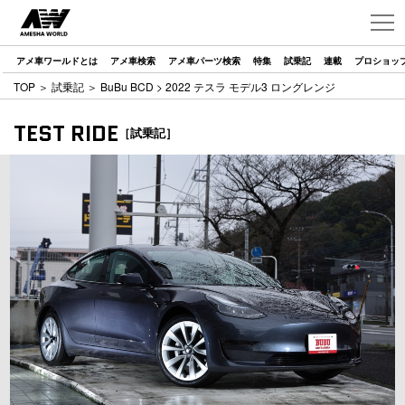
アメ車ワールドとは
アメ車検索
アメ車パーツ検索
特集
試乗記
連載
プロショッ
TOP
＞
試乗記
＞
BuBu BCD
> 2022 テスラ モデル3 ロングレンジ
TEST RIDE
［試乗記］