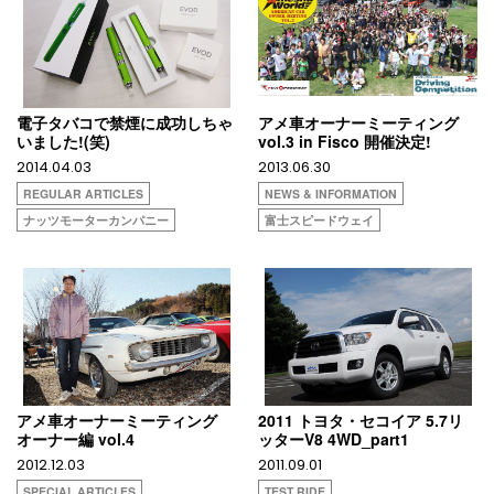
電子タバコで禁煙に成功しちゃ
アメ車オーナーミーティング
いました!(笑)
vol.3 in Fisco 開催決定!
2014.04.03
2013.06.30
REGULAR ARTICLES
NEWS & INFORMATION
ナッツモーターカンパニー
富士スピードウェイ
アメ車オーナーミーティング
2011 トヨタ・セコイア 5.7リ
オーナー編 vol.4
ッターV8 4WD_part1
2012.12.03
2011.09.01
SPECIAL ARTICLES
TEST RIDE