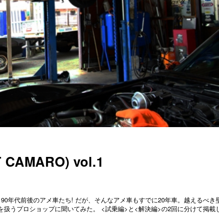
AMARO) vol.1
90年代前後のアメ車たち! だが、そんなアメ車もすでに20年車。越えるべき
扱うプロショップに聞いてみた。 <試乗編>と<解決編>の2回に分けて掲載