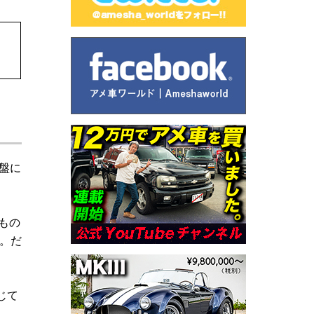
盤に
もの
。だ
じて