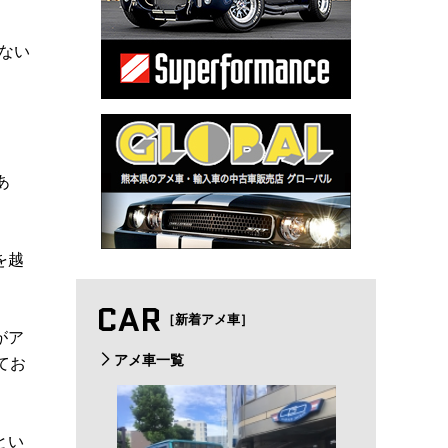
ない
あ
を越
CAR
［新着アメ車］
がア
アメ車一覧
てお
とい