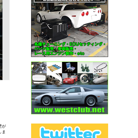
壁が
しま