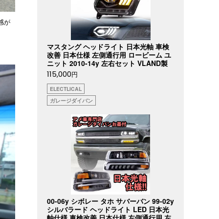
感が
マスタング ヘッドライト 日本光軸 車検
改善 日本仕様 左側通行用 ロービーム ユ
ニット 2010-14y 左右セット VLAND製
115,000
円
ELECTLICAL
ガレージダイバン
00-06y シボレー タホ サバーバン 99-02y
シルバラード ヘッドライト LED 日本光
軸仕様 車検改善 日本仕様 左側通行用 左