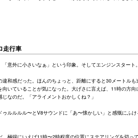
万キロ走行車
「意外に小さいなぁ」という印象。そしてエンジンスタート
違和感だった。ほんのちょっと、距離にすると30メートルも
を向いていることが気になった。大げさに言えば、11時の方向
感じなのだ。「アライメントおかしくね？」
ゥルルルル〜とV8サウンドに「あ〜懐かしい」と感慨にふけ
。極端にいえば11時〜2時程度の位置にステアリングを切っ