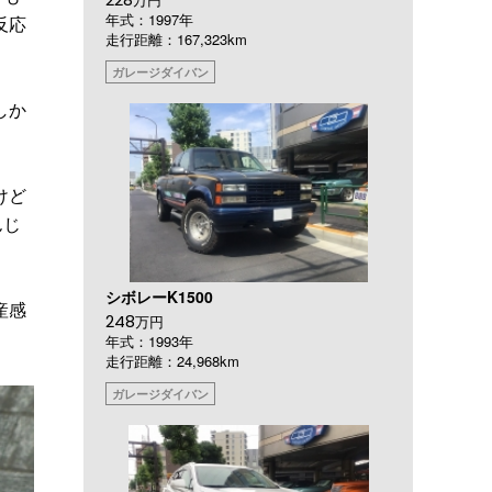
年式：1997年
反応
走行距離：167,323km
ガレージダイバン
しか
けど
んじ
シボレーK1500
産感
248
万円
年式：1993年
走行距離：24,968km
ガレージダイバン