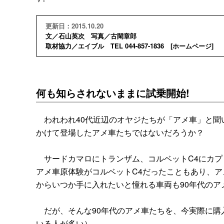
更新日：2015.10.20
文／石山英次 写真／古閑章郎
取材協力／エイブル TEL 044-857-1836 [
ホームページ
]
何も知らされないままに試乗開始!
われわれ40代近辺のオヤジたちが「アメ車」と聞い
かけて登場したアメ車たちではないだろうか？
サードカマロにトランザム、コルベットC4にカプ
アメ車原体験がコルベットC4だったこともあり、ア
からいつか手に入れたいと憧れる車両も90年代のア
だが、そんな90年代のアメ車たちを、今実際に購
いる人が多い）。