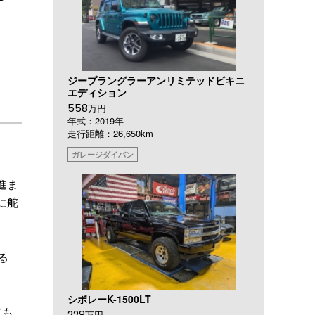
ジープラングラーアンリミテッドビキニ
エディション
558
万円
年式：2019年
走行距離：26,650km
。
ガレージダイバン
進ま
に舵
る
シボレーK-1500LT
ても
228
万円