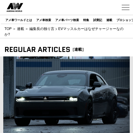
アメ車ワールドとは
アメ車検索
アメ車パーツ検索
特集
試乗記
連載
プロショッ
TOP
＞
連載
＞
編集長の独り言
> EVマッスルカーはなぜチャージャーなの
か?
REGULAR ARTICLES
［連載］