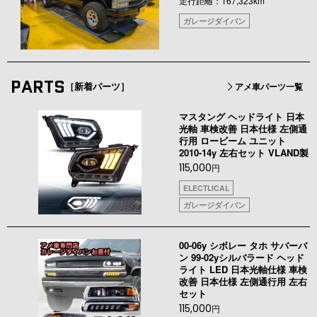
走行距離：167,323km
ガレージダイバン
PARTS
［新着パーツ］
アメ車パーツ一覧
マスタング ヘッドライト 日本
光軸 車検改善 日本仕様 左側通
行用 ロービーム ユニット
2010-14y 左右セット VLAND製
115,000
円
ELECTLICAL
ガレージダイバン
00-06y シボレー タホ サバーバ
ン 99-02yシルバラード ヘッド
ライト LED 日本光軸仕様 車検
改善 日本仕様 左側通行用 左右
セット
115,000
円