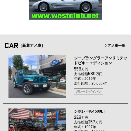
CAR
［新着アメ車］
アメ車一覧
ジープラングラーアンリミテッ
ドビキニエディション
558
万円
589
支払総額
万円
年式：2019年
走行距離：26,650km
ガレージダイバン
シボレーK-1500LT
228
万円
257
支払総額
万円
年式：1997年