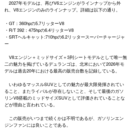
2027年モデルは、再びV6エンジンがラインナップから外
れ、V8エンジンのみのラインナップ。詳細は以下の通り。
・GT：360hpの5.7リッターV8
・R/T 392：475hpの6.4リッターV8
・SRTヘルキャット:710hpの6.2リッタースーパーチャージャ
ー
V8エンジン＋ミッドサイズ＋3列シートモデルとして唯一無
二の魅力を掲げているデュランゴは、北米において2026年モ
デルは過去20年における最高の販売台数を記録している。
いわゆるマッスルSUVとしての魅力が最大限発揮されてい
ること、またライバルが存在しないこと、そして最後のガソ
リンV8搭載のミッドサイズSUVとして評価されていることな
どが理由と言われている。
この販売がいつまで続くかは不明であるが、ガソリンエン
ジンファンには良いことである。