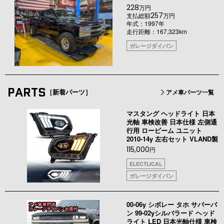
228
万円
257
支払総額
万円
年式：1997年
走行距離：167,323km
ガレージダイバン
PARTS
［新着パーツ］
アメ車パーツ一覧
マスタング ヘッドライト 日本
光軸 車検改善 日本仕様 左側通
行用 ロービーム ユニット
2010-14y 左右セット VLAND製
115,000
円
ELECTLICAL
ガレージダイバン
00-06y シボレー タホ サバーバ
ン 99-02yシルバラード ヘッド
ライト LED 日本光軸仕様 車検