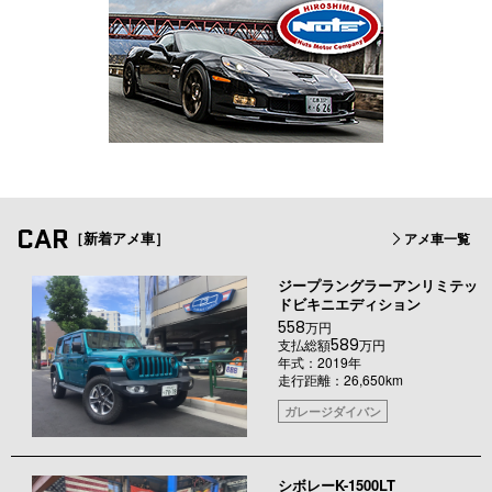
CAR
［新着アメ車］
アメ車一覧
ジープラングラーアンリミテッ
ドビキニエディション
558
万円
589
支払総額
万円
年式：2019年
走行距離：26,650km
ガレージダイバン
シボレーK-1500LT