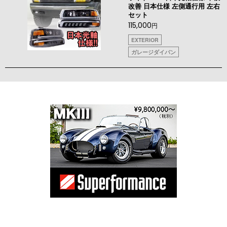
改善 日本仕様 左側通行用 左右
セット
115,000
円
EXTERIOR
ガレージダイバン