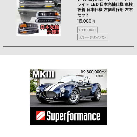
ライト LED 日本光軸仕様 車検
改善 日本仕様 左側通行用 左右
セット
115,000
円
EXTERIOR
ガレージダイバン