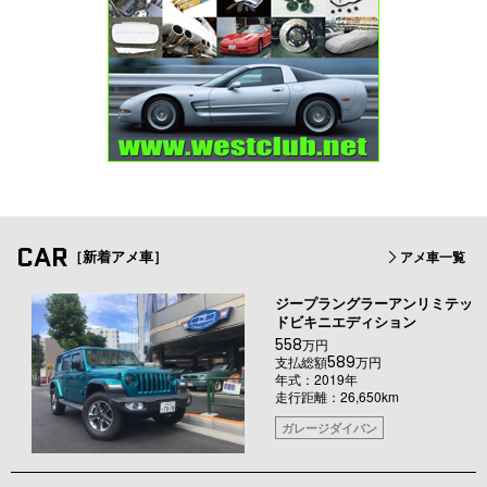
CAR
［新着アメ車］
アメ車一覧
ジープラングラーアンリミテッ
ドビキニエディション
558
万円
589
支払総額
万円
年式：2019年
走行距離：26,650km
ガレージダイバン