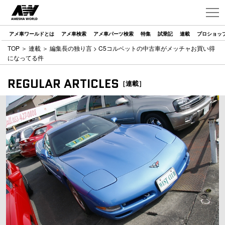
アメ車ワールドとは
アメ車検索
アメ車パーツ検索
特集
試乗記
連載
プロショッ
TOP
＞
連載
＞
編集長の独り言
> C5コルベットの中古車がメッチャお買い得
になってる件
REGULAR ARTICLES
［連載］