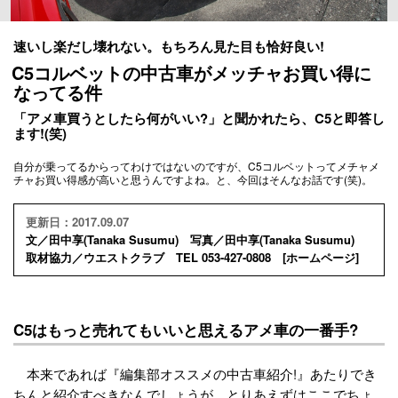
速いし楽だし壊れない。もちろん見た目も恰好良い!
C5コルベットの中古車がメッチャお買い得に
なってる件
「アメ車買うとしたら何がいい?」と聞かれたら、C5と即答し
ます!(笑)
自分が乗ってるからってわけではないのですが、C5コルベットってメチャメ
チャお買い得感が高いと思うんですよね。と、今回はそんなお話です(笑)。
更新日：2017.09.07
文／田中享(Tanaka Susumu) 写真／田中享(Tanaka Susumu)
取材協力／ウエストクラブ TEL 053-427-0808 [
ホームページ
]
C5はもっと売れてもいいと思えるアメ車の一番手?
本来であれば『編集部オススメの中古車紹介!』あたりでき
ちんと紹介すべきなんでしょうが、とりあえずはここでちょ