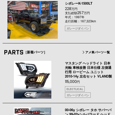
シボレーK-1500LT
228
万円
257
支払総額
万円
年式：1997年
走行距離：167,323km
ガレージダイバン
PARTS
［新着パーツ］
アメ車パーツ一覧
マスタング ヘッドライト 日本
光軸 車検改善 日本仕様 左側通
行用 ロービーム ユニット
2010-14y 左右セット VLAND製
115,000
円
ELECTLICAL
ガレージダイバン
00-06y シボレー タホ サバーバ
ン 99-02yシルバラード ヘッド