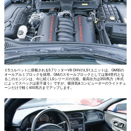
Ｃ5コルベットに搭載される5.7リッターV8 OHVのLS1ユニットは、GM初の
オールアルミブロックを採用。GMのスモールブロックとしては第4世代とな
るこのエンジンは、今に続くLSシリーズの元祖。最高出力は350馬力（年式
によってスペックは若干違う）ですが、吸排気&コンピューターのライトチュ
ーンだけで軽く400馬力までアップします。