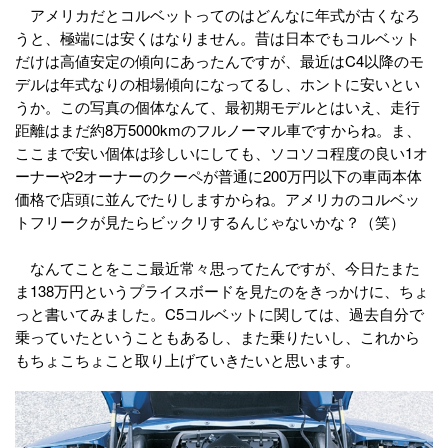
アメリカだとコルベットってのはどんなに年式が古くなろ
うと、極端には安くはなりません。昔は日本でもコルベット
だけは高値安定の傾向にあったんですが、最近はC4以降のモ
デルは年式なりの相場傾向になってるし、ホントに安いとい
うか。この写真の個体なんて、最初期モデルとはいえ、走行
距離はまだ約8万5000kmのフルノーマル車ですからね。ま、
ここまで安い個体は珍しいにしても、ソコソコ程度の良い1オ
ーナーや2オーナーのクーペが普通に200万円以下の車両本体
価格で店頭に並んでたりしますからね。アメリカのコルベッ
トフリークが見たらビックリするんじゃないかな？（笑）
なんてことをここ最近常々思ってたんですが、今日たまた
ま138万円というプライスボードを見たのをきっかけに、ちょ
っと書いてみました。C5コルベットに関しては、過去自分で
乗っていたということもあるし、また乗りたいし、これから
もちょこちょこと取り上げていきたいと思います。