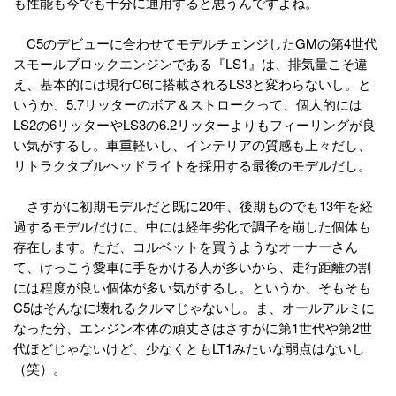
も性能も今でも十分に通用すると思うんですよね。
C5のデビューに合わせてモデルチェンジしたGMの第4世代
スモールブロックエンジンである『LS1』は、排気量こそ違
え、基本的には現行C6に搭載されるLS3と変わらないし。と
いうか、5.7リッターのボア＆ストロークって、個人的には
LS2の6リッターやLS3の6.2リッターよりもフィーリングが良
い気がするし。車重軽いし、インテリアの質感も上々だし、
リトラクタブルヘッドライトを採用する最後のモデルだし。
さすがに初期モデルだと既に20年、後期ものでも13年を経
過するモデルだけに、中には経年劣化で調子を崩した個体も
存在します。ただ、コルベットを買うようなオーナーさん
て、けっこう愛車に手をかける人が多いから、走行距離の割
には程度が良い個体が多い気がするし。というか、そもそも
C5はそんなに壊れるクルマじゃないし。ま、オールアルミに
なった分、エンジン本体の頑丈さはさすがに第1世代や第2世
代ほどじゃないけど、少なくともLT1みたいな弱点はないし
（笑）。