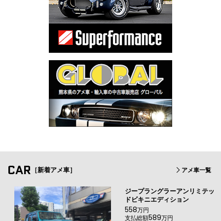
CAR
［新着アメ車］
アメ車一覧
ジープラングラーアンリミテッ
ドビキニエディション
558
万円
589
支払総額
万円