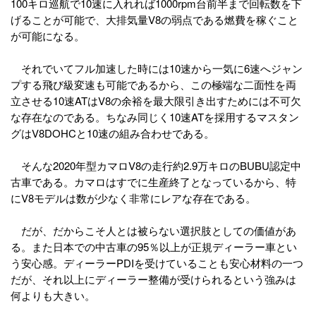
100キロ巡航で10速に入れれば1000rpm台前半まで回転数を下
げることが可能で、大排気量V8の弱点である燃費を稼ぐこと
が可能になる。
それでいてフル加速した時には10速から一気に6速へジャン
プする飛び級変速も可能であるから、この極端な二面性を両
立させる10速ATはV8の余裕を最大限引き出すためには不可欠
な存在なのである。ちなみ同じく10速ATを採用するマスタン
グはV8DOHCと10速の組み合わせである。
そんな2020年型カマロV8の走行約2.9万キロのBUBU認定中
古車である。カマロはすでに生産終了となっているから、特
にV8モデルは数が少なく非常にレアな存在である。
だが、だからこそ人とは被らない選択肢としての価値があ
る。また日本での中古車の95％以上が正規ディーラー車とい
う安心感。ディーラーPDIを受けていることも安心材料の一つ
だが、それ以上にディーラー整備が受けられるという強みは
何よりも大きい。