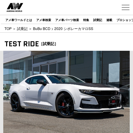
アメ車ワールドとは
アメ車検索
アメ車パーツ検索
特集
試乗記
連載
プロショッ
TOP
＞
試乗記
＞
BuBu BCD
> 2020 シボレーカマロSS
TEST RIDE
［試乗記］