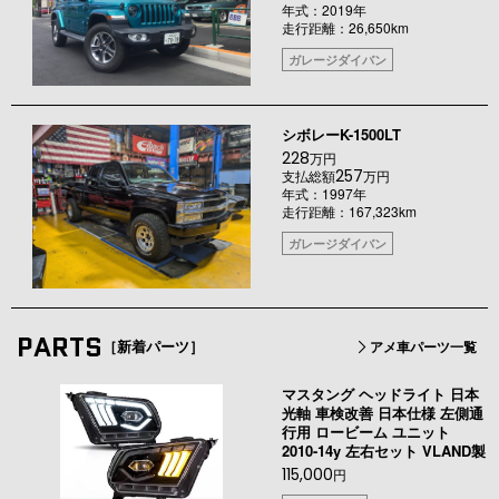
年式：2019年
走行距離：26,650km
ガレージダイバン
シボレーK-1500LT
228
万円
257
支払総額
万円
年式：1997年
走行距離：167,323km
ガレージダイバン
PARTS
［新着パーツ］
アメ車パーツ一覧
マスタング ヘッドライト 日本
光軸 車検改善 日本仕様 左側通
行用 ロービーム ユニット
2010-14y 左右セット VLAND製
115,000
円