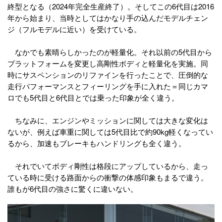
終型となる（2024年完全生産終了）。そしてこの6代目は2016
年から始まり、当時としてはかなり手の込んだモデルチェン
ジ（フルモデルに近い）を受けている。
なかでも素晴らしかったのが軽量化。それ以前の5代目から
プラットフォームを変更し高剛性ボディと軽量化を実施。同
時にサスペンションのリファインを行ったことで、圧倒的な
走行パフォーマンスとフィーリングを手に入れた＝同じカマ
ロでも5代目と6代目とでは乗った印象が全く違う。
ちなみに、エンジンやミッションに関しては大きな変化は
ないが、例えば車重に関しては5代目比で約90kg軽くなってい
るから、加速もブレーキもハンドリングも全く違う。
それでいてボディ剛性は格段にアップしているから、走っ
ている時に受ける路面からの衝撃の体感印象もまるで違う。
誰もが6代目の強さに驚くに違いない。