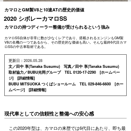
カマロとGM製V8と10速ATの歴史的価値
2020 シボレーカマロSS
カマロの持つディーラー整備が受けられるという強み
カマロSS自体が非常に数が少なくレアであり、搭載されるエンジンもGM製
V8の名機の一つであるから、その歴史的な価値も高い。そんな最終6代目カマ
ロSSの中古車取材である。
更新日：2026.05.28
文／田中 享(Tanaka Susumu) 写真／田中 享(Tanaka Susumu)
取材協力／BUBU光岡グループ TEL 0120-17-2290 [
ホームペー
ジ
] [
詳細情報
]
BUBU MITSUOKA つくばショールーム TEL 029-846-6600 [
ホー
ムページ
] [
詳細情報
]
現代車としての信頼性と整備への安心感
この2020年型は、カマロの来歴では6代目にあたり、即ち最