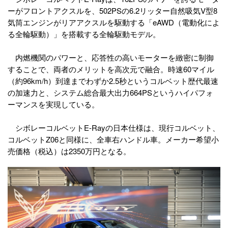
ーがフロントアクスルを、502PSの6.2リッター自然吸気V型8
気筒エンジンがリアアクスルを駆動する「eAWD（電動化によ
る全輪駆動）」を搭載する全輪駆動モデル。
内燃機関のパワーと、応答性の高いモーターを緻密に制御
することで、両者のメリットを高次元で融合。時速60マイル
（約96km/h）到達までわずか2.5秒というコルベット歴代最速
の加速力と、システム総合最大出力664PSというハイパフォ
ーマンスを実現している。
シボレーコルベットE-Rayの日本仕様は、現行コルベット、
コルベットZ06と同様に、全車右ハンドル車。メーカー希望小
売価格（税込）は2350万円となる。