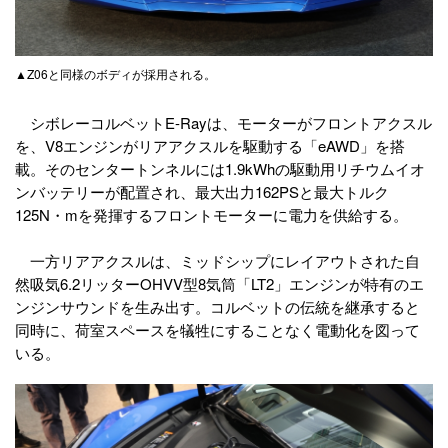
▲Z06と同様のボディが採用される。
シボレーコルベットE-Rayは、モーターがフロントアクスル
を、V8エンジンがリアアクスルを駆動する「eAWD」を搭
載。そのセンタートンネルには1.9kWhの駆動用リチウムイオ
ンバッテリーが配置され、最大出力162PSと最大トルク
125N・mを発揮するフロントモーターに電力を供給する。
一方リアアクスルは、ミッドシップにレイアウトされた自
然吸気6.2リッターOHVV型8気筒「LT2」エンジンが特有のエ
ンジンサウンドを生み出す。コルベットの伝統を継承すると
同時に、荷室スペースを犠牲にすることなく電動化を図って
いる。