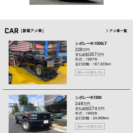
CAR
［新着アメ車］
アメ車一覧
シボレーK-1500LT
228
万円
257
支払総額
万円
年式：1997年
走行距離：167,323km
ガレージダイバン
シボレーK1500
248
万円
274
支払総額
万円
年式：1993年
走行距離：24,968km
ガレージダイバン