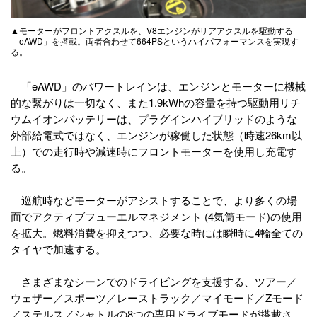
▲モーターがフロントアクスルを、V8エンジンがリアアクスルを駆動する
「eAWD」を搭載。両者合わせて664PSというハイパフォーマンスを実現す
る。
「eAWD」のパワートレインは、エンジンとモーターに機械
的な繋がりは一切なく、また1.9kWhの容量を持つ駆動用リチ
ウムイオンバッテリーは、プラグインハイブリッドのような
外部給電式ではなく、エンジンが稼働した状態（時速26km以
上）での走行時や減速時にフロントモーターを使用し充電す
る。
巡航時などモーターがアシストすることで、より多くの場
面でアクティブフューエルマネジメント (4気筒モード)の使用
を拡大。燃料消費を抑えつつ、必要な時には瞬時に4輪全ての
タイヤで加速する。
さまざまなシーンでのドライビングを支援する、ツアー／
ウェザー／スポーツ／レーストラック／マイモード／Zモード
／ステルス／シャトルの8つの専用ドライブモードが搭載さ