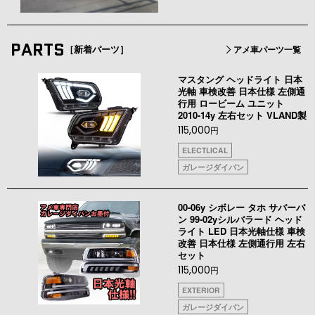
PARTS
［新着パーツ］
アメ車パーツ一覧
マスタング ヘッドライト 日本
光軸 車検改善 日本仕様 左側通
行用 ロービーム ユニット
2010-14y 左右セット VLAND製
115,000
円
ELECTLICAL
ガレージダイバン
00-06y シボレー タホ サバーバ
ン 99-02yシルバラード ヘッド
ライト LED 日本光軸仕様 車検
改善 日本仕様 左側通行用 左右
セット
115,000
円
EXTERIOR
ガレージダイバン