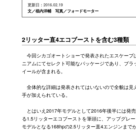
更新日：2016.02.19
文／椙内洋輔 写真／フォードモーター
2リッター直4エコブーストを含む3種類
今回シカゴオートショーで発表されたエスケープは
ニアムにてセレクト可能なパッケージであり、ブラ
イールが含まれる。
全体的な詳細は発表されてはいないので全貌は見え
手が加えられている。
とはいえ2017年モデルとして2016年後半には発
る1.5リッターエコブーストを筆頭に、アップグレー
モデルとなる168hpの2.5リッター直4エンジンま