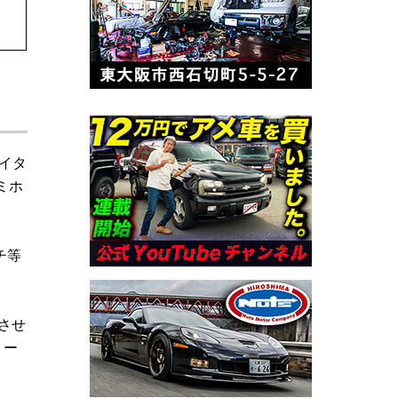
イタ
ミホ
チ等
させ
リー