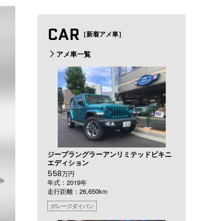
CAR
［新着アメ車］
アメ車一覧
ジープラングラーアンリミテッドビキニ
エディション
558
万円
年式：2019年
走行距離：26,650km
ガレージダイバン