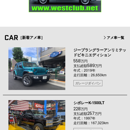
CAR
［新着アメ車］
アメ車一覧
ジープラングラーアンリミテッ
ドビキニエディション
558
万円
589
支払総額
万円
年式：2019年
走行距離：26,650km
ガレージダイバン
シボレーK-1500LT
228
万円
257
支払総額
万円
年式：1997年
走行距離：167,323km