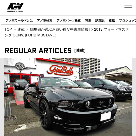
アメ車ワールドとは
アメ車検索
アメ車パーツ検索
特集
試乗記
連載
プロショッ
TOP
＞
連載
＞
編集部が選ぶお買い得な中古車情報!!
> 2013 フォードマスタ
ング CONV. (FORD MUSTANG)
REGULAR ARTICLES
［連載］