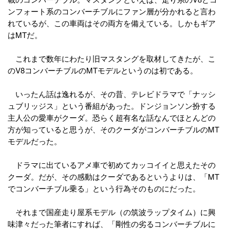
ンフォート系のコンバーチブルにファン層が分かれると言わ
れているが、この車両はその両方を備えている。しかもギア
はMTだ。
これまで数年にわたり旧マスタングを取材してきたが、こ
のV8コンバーチブルのMTモデルというのは初である。
いったん話は逸れるが、その昔、テレビドラマで「ナッシ
ュブリッジス」という番組があった。ドンジョンソン扮する
主人公の愛車がクーダ。恐らく超有名な話なんでほとんどの
方が知っていると思うが、そのクーダがコンバーチブルのMT
モデルだった。
ドラマに出ているアメ車で初めてカッコイイと思えたその
クーダ。だが、その感動はクーダであるというよりは、「MT
でコンバーチブル乗る」という行為そのものにだった。
それまで国産走り屋系モデル（の筑波ラップタイム）に興
味津々だった筆者にすれば、「剛性の劣るコンバーチブルに