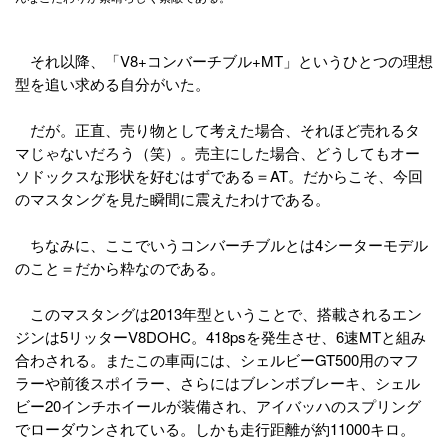
それ以降、「V8+コンバーチブル+MT」というひとつの理想
型を追い求める自分がいた。
だが。正直、売り物として考えた場合、それほど売れるタ
マじゃないだろう（笑）。売主にした場合、どうしてもオー
ソドックスな形状を好むはずである＝AT。だからこそ、今回
のマスタングを見た瞬間に震えたわけである。
ちなみに、ここでいうコンバーチブルとは4シーターモデル
のこと＝だから粋なのである。
このマスタングは2013年型ということで、搭載されるエン
ジンは5リッターV8DOHC。418psを発生させ、6速MTと組み
合わされる。またこの車両には、シェルビーGT500用のマフ
ラーや前後スポイラー、さらにはブレンボブレーキ、シェル
ビー20インチホイールが装備され、アイバッハのスプリング
でローダウンされている。しかも走行距離が約11000キロ。