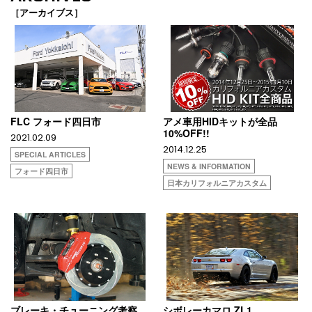
［アーカイブス］
FLC フォード四日市
アメ車用HIDキットが全品
10%OFF!!
2021.02.09
2014.12.25
SPECIAL ARTICLES
NEWS & INFORMATION
フォード四日市
日本カリフォルニアカスタム
ブレーキ・チューニング考察
シボレーカマロ ZL1