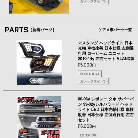
ガレージダイバン
PARTS
［新着パーツ］
アメ車パーツ一覧
マスタング ヘッドライト 日本
光軸 車検改善 日本仕様 左側通
行用 ロービーム ユニット
2010-14y 左右セット VLAND製
115,000
円
ELECTLICAL
ガレージダイバン
00-06y シボレー タホ サバーバ
ン 99-02yシルバラード ヘッド
ライト LED 日本光軸仕様 車検
改善 日本仕様 左側通行用 左右
セット
115,000
円
EXTERIOR