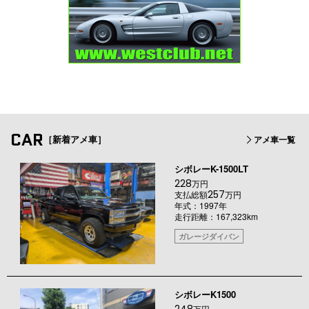
CAR
［新着アメ車］
アメ車一覧
シボレーK-1500LT
228
万円
257
支払総額
万円
年式：1997年
走行距離：167,323km
ガレージダイバン
シボレーK1500
万円