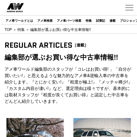
アメ車ワールドとは
アメ車検索
アメ車パーツ検索
特集
試乗記
連載
プロショッ
TOP
＞
特集
＞ 編集部が選ぶお買い得な中古車情報!!
REGULAR ARTICLES
［連載］
編集部が選ぶお買い得な中古車情報!!
アメ車ワールド編集部のスタッフが「コレはお買い得! 」「自分が
買いたい!」と思えるような魅力的なアメ車&逆輸入車の中古車を
紹介します。『とにかく安い!』『程度が極上!』『メッチャ稀少!』
『カスタム内容が凄い!』など、選定理由は様々ですが、基本的に
は取材スタッフが『程度が良くてお買い得』と認定した中古車を
どんどん紹介していきます。