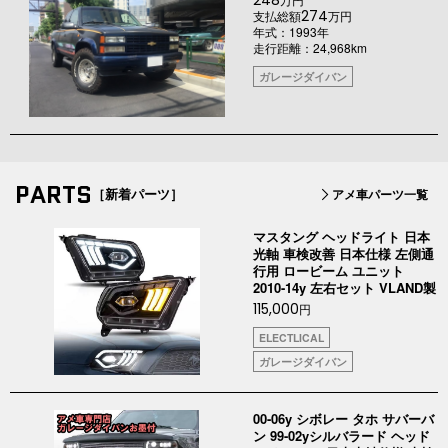
248
274
支払総額
万円
年式：1993年
走行距離：24,968km
ガレージダイバン
PARTS
［新着パーツ］
アメ車パーツ一覧
マスタング ヘッドライト 日本
光軸 車検改善 日本仕様 左側通
行用 ロービーム ユニット
2010-14y 左右セット VLAND製
115,000
円
ELECTLICAL
ガレージダイバン
00-06y シボレー タホ サバーバ
ン 99-02yシルバラード ヘッド