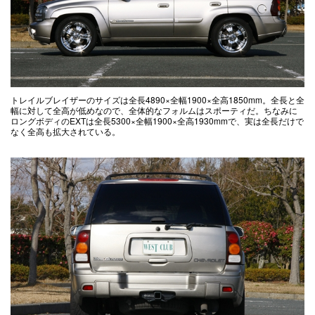
トレイルブレイザーのサイズは全長4890×全幅1900×全高1850mm。全長と全
幅に対して全高が低めなので、全体的なフォルムはスポーティだ。ちなみに
ロングボディのEXTは全長5300×全幅1900×全高1930mmで、実は全長だけで
なく全高も拡大されている。