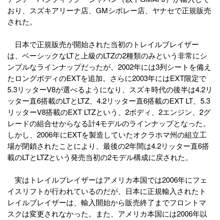
おり、スズキアリーナ店、GMシボレー店、ヤナセで正規販売
された。
日本で正規販売が開始された当初のトレイルブレイザー
は、ベーシックなLTと上級のLTZの2種類のみという非常にシ
ンプルなラインナップだったが、2002年には3列シートを備え
たロングボディのEXTを追加。さらに2003年にはEXT限定で
5.3リッターV8が選べるようになり、スズキ時代の後半は4.2リ
ッター直6搭載のLTとLTZ、4.2リッター直6搭載のEXT LT、5.3
リッターV8搭載のEXT LTZという、2ボディ、2エンジン、2グ
レードの組合せからなる計4モデルのラインナップとなった。
しかし、2006年にEXTを製造していたオクラホマ州の組立工
場が閉鎖されたことにより、最後の2年間は4.2リッター直6搭
載のLTとLTZという発売当初の2モデル構成に戻された。
実はトレイルブレイザーはアメリカ本国では2006年にフェ
イスリフトが行われているのだが、日本に正規輸入されたト
レイルブレイザーは、輸入開始から販売終了までフロントマ
スクは変更されなかった。また、アメリカ本国には2006年以