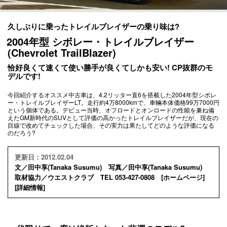
久しぶりに乗ったトレイルブレイザーの乗り味は?
2004年型 シボレー・トレイルブレイザー
(Chevrolet TrailBlazer)
恰好良くて速くて使い勝手が良くてしかも安い! CP抜群のモ
デルです!
今回紹介するオススメ中古車は、4.2リッター直6を搭載した2004年型シボレ
ー・トレイルブレイザーLT。走行約4万8000kmで、車輛本体価格99万7000円
という個体である。デビュー当時、オフロードとオンロードの性能を兼ね備
えたGM新時代のSUVとして評価の高かったトレイルブレイザーだが、現在の
目線で改めてチェックした場合、その実力は果たしてどのような評価になる
のだろう?
更新日：2012.02.04
文／田中享(Tanaka Susumu) 写真／田中享(Tanaka Susumu)
取材協力／ウエストクラブ TEL 053-427-0808 [
ホームページ
]
[
詳細情報
]