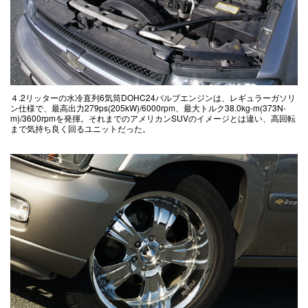
４.2リッターの水冷直列6気筒DOHC24バルブエンジンは、レギュラーガソリ
ン仕様で、最高出力279ps(205kW)/6000rpm、最大トルク38.0kg-m(373N-
m)/3600rpmを発揮。それまでのアメリカンSUVのイメージとは違い、高回転
まで気持ち良く回るユニットだった。