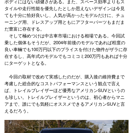
ボディにはない頑健さがある。また、スペース効率よりもス
タイルや走行性能を優先したとしか思えないデザインは今見
ても十分に恰好良いし、人気が高かったモデルだけに、チュ
ーニング用、ドレスアップ用ともにアフターパーツもまだま
だ豊富に存在する。
そして極めつけは中古車市場における相場である。今回試
乗した個体もそうだが、2004年前後のモデルであれば程度の
良い車輛でも100万円以下のプライスを付けた物件がザラに存
在するし、高年式のモデルでもコミコミ200万円もあれば十分
にターゲットとなる。
今回の取材で改めて実感したのだが、購入後の維持費まで
考慮した総合的なコストパフォーマンスという観点で言え
ば、トレイルブレイザーほど優秀なアメリカンSUVというの
も珍しい。トレイルブレイザーというのは、初心者からマニ
アまで、誰にでも気軽にオススメできるアメリカンSUVと言
えるだろう。