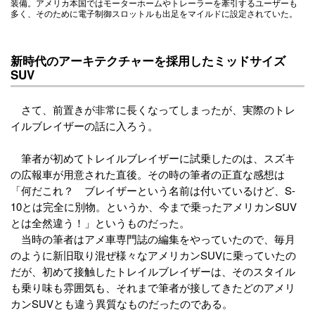
装備。アメリカ本国ではモーターホームやトレーラーを牽引するユーザーも
多く、そのために電子制御スロットルも出足をマイルドに設定されていた。
新時代のアーキテクチャーを採用したミッドサイズ
SUV
さて、前置きが非常に長くなってしまったが、実際のトレ
イルブレイザーの話に入ろう。
筆者が初めてトレイルブレイザーに試乗したのは、スズキ
の広報車が用意された直後。その時の筆者の正直な感想は
「何だこれ？ ブレイザーという名前は付いているけど、S-
10とは完全に別物。というか、今まで乗ったアメリカンSUV
とは全然違う！」というものだった。
当時の筆者はアメ車専門誌の編集をやっていたので、毎月
のように新旧取り混ぜ様々なアメリカンSUVに乗っていたの
だが、初めて接触したトレイルブレイザーは、そのスタイル
も乗り味も雰囲気も、それまで筆者が接してきたどのアメリ
カンSUVとも違う異質なものだったのである。