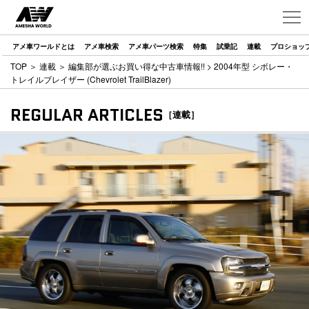
アメ車ワールドとは
アメ車検索
アメ車パーツ検索
特集
試乗記
連載
プロショッ
TOP
＞
連載
＞
編集部が選ぶお買い得な中古車情報!!
> 2004年型 シボレー・
トレイルブレイザー (Chevrolet TrailBlazer)
REGULAR ARTICLES
［連載］