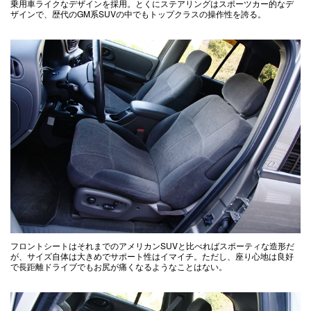
乗用車ライクなデザインを採用。とくにステアリングはスポーツカー的なデ
ザインで、歴代のGM系SUVの中でもトップクラスの操作性を誇る。
フロントシートはそれまでのアメリカンSUVと比べればスポーティな造形だ
が、サイズ自体は大きめでサポート性はイマイチ。ただし、座り心地は良好
で長距離ドライブでもお尻が痛くなるようなことはない。