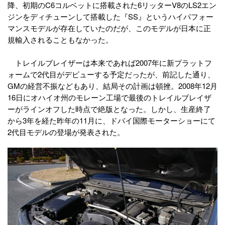
降、初期のC6コルベットに搭載された6リッターV8のLS2エン
ジンをディチューンして搭載した『SS』というハイパフォー
マンスモデルが存在していたのだが、このモデルが日本に正
規輸入されることもなかった。
トレイルブレイザーは本来であれば2007年に新プラットフ
ォームで2代目がデビューする予定だったが、前記した通り、
GMの経営不振などもあり、結局その計画は頓挫。2008年12月
16日にオハイオ州のモレーン工場で最後のトレイルブレイザ
ーがラインオフした時点で絶版となった。しかし、生産終了
から3年を経た昨年の11月に、ドバイ国際モーターショーにて
2代目モデルの登場が発表された。