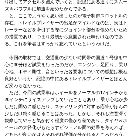
り出してアクセルを踏んでいくと、記憶にある通りにスムー
ズ＆パワフルに加速を始めたからである。
と、ここでようやく思い出したのが電子制御スロットルの
存在。トレイルブレイザーの出足がマイルドなのは、実はト
レーラーなどを牽引する際にジョイント部分を傷めないため
の措置であり、つまり最初から意図された味付けなのであ
る。これを筆者はすっかり忘れていたというわけだ。
今回の取材では、交通量の少ない時間帯の国道１号線を中
心に30分ほど試乗を行ったのだが、エンジン、足回り、乗り
心地、ボディ剛性、音といった各要素についての感想は概ね
良好というか、記憶の中にあるトレイルブレイザーとほとん
ど変わらなかった。
ただ、今回の試乗車はホイールをノーマルの17インチから
20インチにサイズアップしていたこともあり、乗り心地が少
しだけ固めに感じたり、ステアリングに対する応答がほんの
少しだけ鈍く感じることはあった。しかし、それも注意深く
観察してやっと気が付く程度の僅かな差であり、タイヤ＆ホ
イールの大径化がもたらすビジュアル面の効果を考えれば、
どちらが良いかは人それぞれ評価が分かれるところだろう。