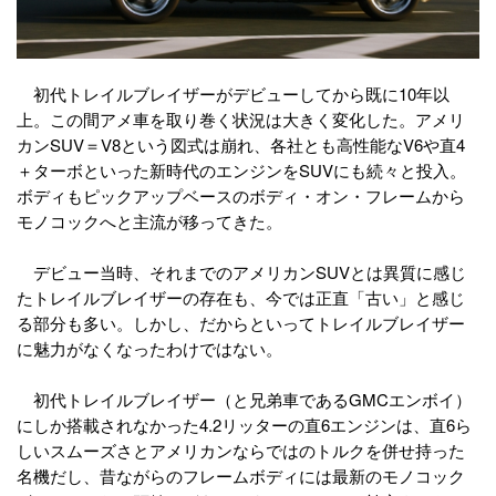
初代トレイルブレイザーがデビューしてから既に10年以
上。この間アメ車を取り巻く状況は大きく変化した。アメリ
カンSUV＝V8という図式は崩れ、各社とも高性能なV6や直4
＋ターボといった新時代のエンジンをSUVにも続々と投入。
ボディもピックアップベースのボディ・オン・フレームから
モノコックへと主流が移ってきた。
デビュー当時、それまでのアメリカンSUVとは異質に感じ
たトレイルブレイザーの存在も、今では正直「古い」と感じ
る部分も多い。しかし、だからといってトレイルブレイザー
に魅力がなくなったわけではない。
初代トレイルブレイザー（と兄弟車であるGMCエンボイ）
にしか搭載されなかった4.2リッターの直6エンジンは、直6ら
しいスムーズさとアメリカンならではのトルクを併せ持った
名機だし、昔ながらのフレームボディには最新のモノコック