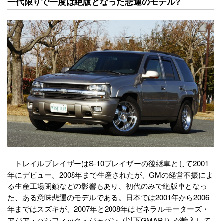
一代限りで一度は絶版となった悲運のモデル?
トレイルブレイザーはS-10ブレイザーの後継車として2001
年にデビュー。2008年まで生産されたが、GMの経営不振によ
る生産工場閉鎖などの影響もあり、初代のみで絶版車となっ
た、ある意味悲運のモデルである。日本では2001年から2006
年まではスズキが、2007年と2008年はゼネラルモーターズ・
アジア・パシフィック・ジャパン（以下GMAPJ）が輸入して