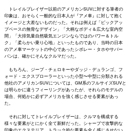
トレイルブレイザー以前のアメリカンSUVに対する筆者の
印象は、おそらく一般的な日本人が『アメ車』に対して抱く
イメージと大差ないものだった。それは例えば「ピックアッ
プベースの無骨なデザイン」「大柄なボディ＆広大な室内空
間」「大排気量自然吸気エンジンならではのパワー＆トル
ク」「柔らかい乗り心地」といったものであり、当時の日本
のアメ車マーケットの中心であったシボレー・タホやサバー
バンは、確かにそんなクルマだった。
もちろん、ジープ・チェロキーやダッジ・デュランゴ、フ
ォード・エクスプローラーといった小型〜中型に分類される
他社のアメリカンSUVについては、GM系のフルサイズSUVと
は明らかに違うフィーリングがあったが、それらのモデルの
場合、何処かに必ずアメリカを強く感じさせる要素があっ
た。
それに対してトレイルブレイザーは、クルマを構成する
様々な要素がとにかく全て新鮮だった。シャープで攻撃的な
印象のエクステリア、トラック的な要素を全く感じさせない