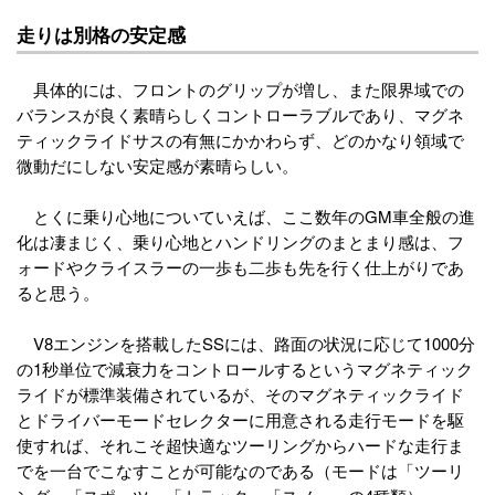
走りは別格の安定感
具体的には、フロントのグリップが増し、また限界域での
バランスが良く素晴らしくコントローラブルであり、マグネ
ティックライドサスの有無にかかわらず、どのかなり領域で
微動だにしない安定感が素晴らしい。
とくに乗り心地についていえば、ここ数年のGM車全般の進
化は凄まじく、乗り心地とハンドリングのまとまり感は、フ
ォードやクライスラーの一歩も二歩も先を行く仕上がりであ
ると思う。
V8エンジンを搭載したSSには、路面の状況に応じて1000分
の1秒単位で減衰力をコントロールするというマグネティック
ライドが標準装備されているが、そのマグネティックライド
とドライバーモードセレクターに用意される走行モードを駆
使すれば、それこそ超快適なツーリングからハードな走行ま
でを一台でこなすことが可能なのである（モードは「ツーリ