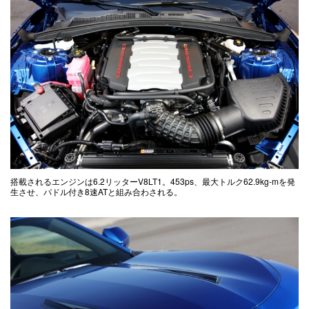
搭載されるエンジンは6.2リッターV8LT1。453ps、最大トルク62.9kg-mを発
生させ、パドル付き8速ATと組み合わされる。