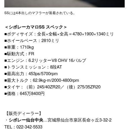
SSには4本出しのマフラーが装着されている。
＜シボレーカマロSS スペック＞
■ボディサイズ：全長×全幅×全高＝4780×1900×1340ミリ
■ホイールベース：2810ミリ
■車重：1710kg
■駆動方式：FR
■エンジン：6.2リッターV8 OHV 16バルブ
■トランスミッション：8段AT
■最高出力：453ps/5700rpm
■最大トルク：62.9kg-m/2000-4800rpm
■タイヤ：（前）245/40ZR20／（後）275/35ZR20
■価格：645万8400円
【販売ディーラー】
・
シボレー仙台中央
…宮城県仙台市泉区長命ヶ丘3-32-2
TEL：022-342-5533