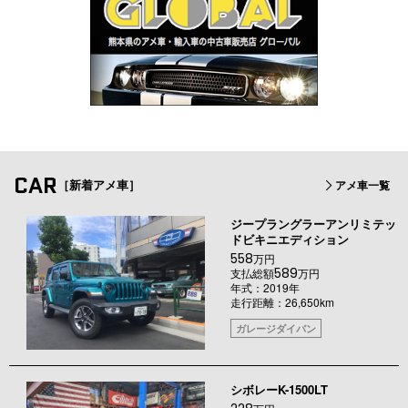
CAR
［新着アメ車］
アメ車一覧
ジープラングラーアンリミテッ
ドビキニエディション
558
万円
589
支払総額
万円
年式：2019年
走行距離：26,650km
ガレージダイバン
シボレーK-1500LT