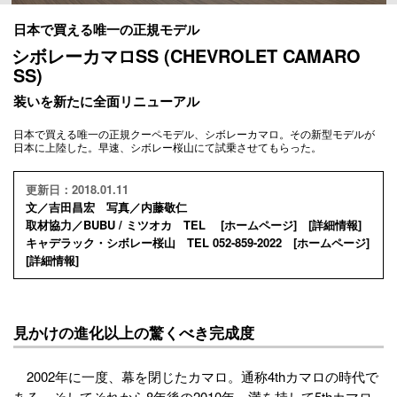
日本で買える唯一の正規モデル
シボレーカマロSS (CHEVROLET CAMARO
SS)
装いを新たに全面リニューアル
日本で買える唯一の正規クーペモデル、シボレーカマロ。その新型モデルが
日本に上陸した。早速、シボレー桜山にて試乗させてもらった。
更新日：2018.01.11
文／吉田昌宏 写真／内藤敬仁
取材協力／BUBU / ミツオカ TEL [
ホームページ
] [
詳細情報
]
キャデラック・シボレー桜山 TEL 052-859-2022 [
ホームページ
]
[
詳細情報
]
見かけの進化以上の驚くべき完成度
2002年に一度、幕を閉じたカマロ。通称4thカマロの時代で
ある。そしてそれから8年後の2010年、満を持して5thカマロ