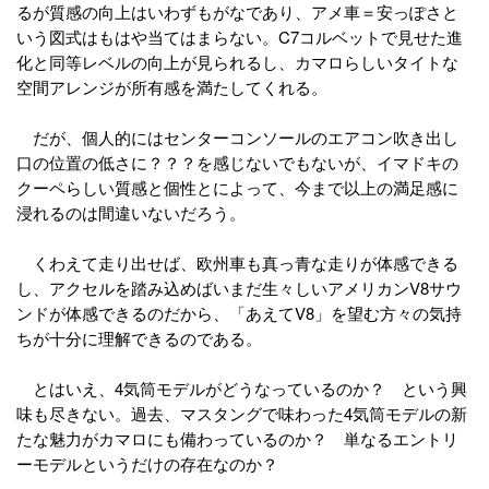
るが質感の向上はいわずもがなであり、アメ車＝安っぽさと
いう図式はもはや当てはまらない。C7コルベットで見せた進
化と同等レベルの向上が見られるし、カマロらしいタイトな
空間アレンジが所有感を満たしてくれる。
だが、個人的にはセンターコンソールのエアコン吹き出し
口の位置の低さに？？？を感じないでもないが、イマドキの
クーペらしい質感と個性とによって、今まで以上の満足感に
浸れるのは間違いないだろう。
くわえて走り出せば、欧州車も真っ青な走りが体感できる
し、アクセルを踏み込めばいまだ生々しいアメリカンV8サウ
ンドが体感できるのだから、「あえてV8」を望む方々の気持
ちが十分に理解できるのである。
とはいえ、4気筒モデルがどうなっているのか？ という興
味も尽きない。過去、マスタングで味わった4気筒モデルの新
たな魅力がカマロにも備わっているのか？ 単なるエントリ
ーモデルというだけの存在なのか？