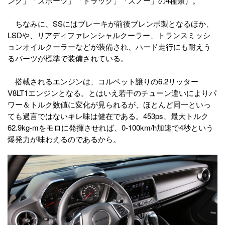
ング」「スポーツ」「トラック」「スノー」の4種類）。
ちなみに、SSにはブレーキが前後ブレンボ製となるほか、
LSDや、リアディファレンシャルクーラー、トランスミッシ
ョンオイルクーラーなどが装備され、ハード走行にも耐えう
るパーツが標準で装備されている。
搭載されるエンジンは、コルベット譲りの6.2リッター
V8LT1エンジンとなる。とはいえ若干のチューン違いによりパ
ワー＆トルク数値に変化が見られるが、ほとんど同一といっ
ても過言ではないキレ味は健在である。453ps、最大トルク
62.9kg-mをモロに発揮させれば、0-100km/h加速で4秒という
爆発力が味わえるのであるから。