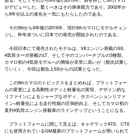
がデビューした。驚くべきはその身体能力であり、2002年か
ら8年分以上の進化を一気にもたらしたのである。
その5thから6年後の2016年、現行6thカマロにモデルチェン
ジし、昨年末ついに日本での発売が開始されたのである。
今回日本にて発売されたモデルは、V8エンジン搭載のSS、
4気筒ターボ搭載のLT、そしてそのコンバーチブルの3種類。
カマロ初の4気筒モデルへの興味が非常に高いが（順次試乗し
ていく）、今回は都合上SSからの試乗となった。
この6thカマロのトピックスをまとめれば、プラットフォー
ムの変更による高剛性ボディと軽量化の実現、デザイン的な
リファインによるシャープなボディ、サスペンションリファ
イン+軽量化による走行性能の圧倒的向上、そしてカマロ初の
直列4気筒エンジン搭載車のラインナップということになる。
プラットフォームに関して言えば、キャデラックATS、CTS
にも使用されているGM最新のプラットフォームが用いられて