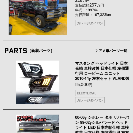
228
万円
257
支払総額
万円
年式：1997年
走行距離：167,323km
ガレージダイバン
PARTS
［新着パーツ］
アメ車パーツ一覧
マスタング ヘッドライト 日本
光軸 車検改善 日本仕様 左側通
行用 ロービーム ユニット
2010-14y 左右セット VLAND製
115,000
円
ELECTLICAL
ガレージダイバン
00-06y シボレー タホ サバーバ
ン 99-02yシルバラード ヘッド
ライト LED 日本光軸仕様 車検
改善 日本仕様 左側通行用 左右