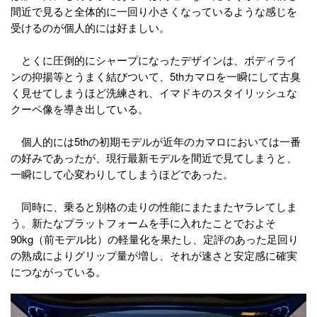
間近で見ると全体的に一回り小さくなっているような感じを
受けるのが個人的には好ましい。
とくに圧倒的にシャープになったデザインは、ボディライ
ンの抑揚等とうまく結びついて、5thカマロを一瞬にして古臭
く見せてしまうほど洗練され、イマドキのスタイリッシュな
クーペ像を導き出している。
個人的には5thの初期モデルが近年のカマロにおいては一番
の好みであったが、現行最新モデルを間近で見てしまうと、
一瞬にして心変わりしてしまうほどであった。
同時に、乗ると別格の走りの性能にまたまたヤラレてしま
う。新たなプラットフォームを手に入れたことでおよそ
90kg（前モデル比）の軽量化を果たし、定評のあった足回り
の熟成によりグリップ量が増し、それが速さと安定感に確実
につながっている。