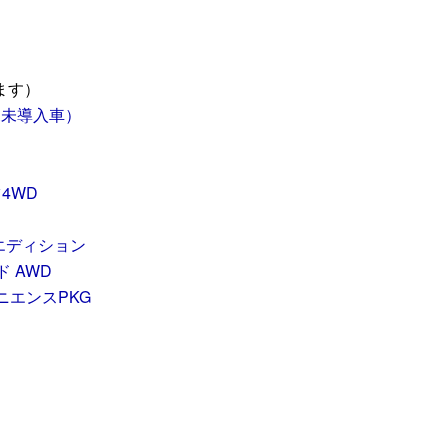
ます）
規未導入車）
ツ4WD
ドエディション
ド AWD
ニエンスPKG