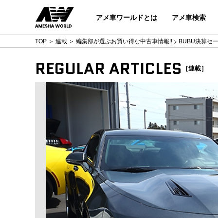
アメ車ワールドとは
アメ車検索
TOP
＞
連載
＞
編集部が選ぶお買い得な中古車情報!!
> BUBU決算
REGULAR ARTICLES
［連載］