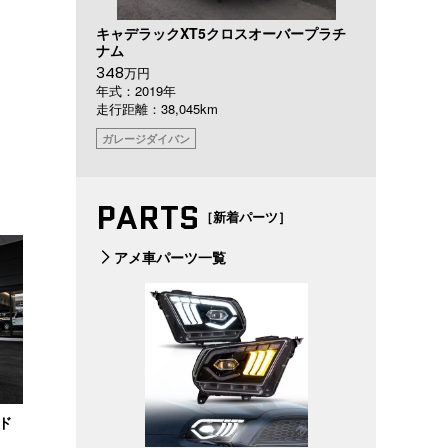
キャデラックXT5クロスオーバープラチ
ナム
348
万円
年式：2019年
走行距離：38,045km
ガレージダイバン
PARTS
［新着パーツ］
アメ車パーツ一覧
ッド