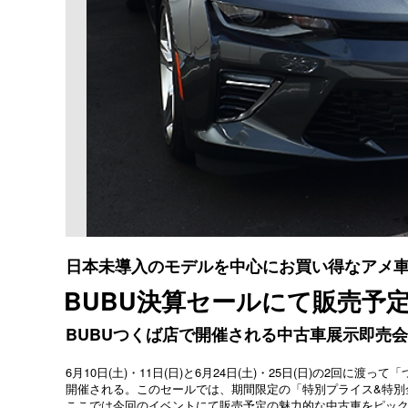
日本未導入のモデルを中心にお買い得なアメ車が
BUBU決算セールにて販売予
BUBUつくば店で開催される中古車展示即売
6月10日(土)・11日(日)と6月24日(土)・25日(日)の2回
開催される。このセールでは、期間限定の「特別プライス&特別
ここでは今回のイベントにて販売予定の魅力的な中古車をピッ