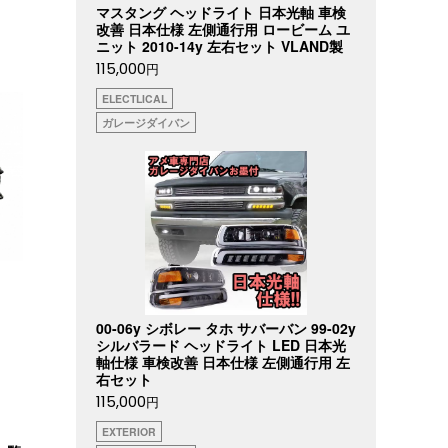
マスタング ヘッドライト 日本光軸 車検
改善 日本仕様 左側通行用 ロービーム ユ
ニット 2010-14y 左右セット VLAND製
115,000
円
ELECTLICAL
ガレージダイバン
00-06y シボレー タホ サバーバン 99-02y
シルバラード ヘッドライト LED 日本光
軸仕様 車検改善 日本仕様 左側通行用 左
右セット
115,000
円
EXTERIOR