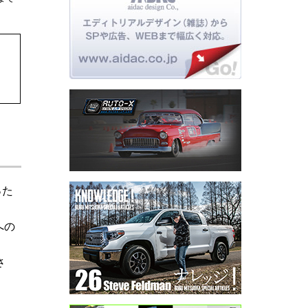
った
への
さ