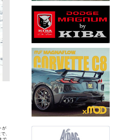
トが
とで、
まで