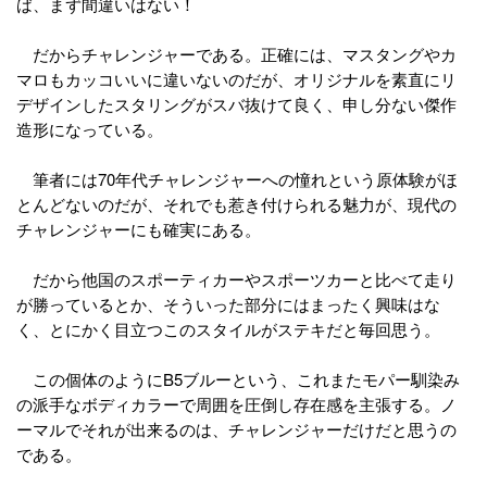
ば、まず間違いはない！
だからチャレンジャーである。正確には、マスタングやカ
マロもカッコいいに違いないのだが、オリジナルを素直にリ
デザインしたスタリングがスバ抜けて良く、申し分ない傑作
造形になっている。
筆者には70年代チャレンジャーへの憧れという原体験がほ
とんどないのだが、それでも惹き付けられる魅力が、現代の
チャレンジャーにも確実にある。
だから他国のスポーティカーやスポーツカーと比べて走り
が勝っているとか、そういった部分にはまったく興味はな
く、とにかく目立つこのスタイルがステキだと毎回思う。
この個体のようにB5ブルーという、これまたモパー馴染み
の派手なボディカラーで周囲を圧倒し存在感を主張する。ノ
ーマルでそれが出来るのは、チャレンジャーだけだと思うの
である。