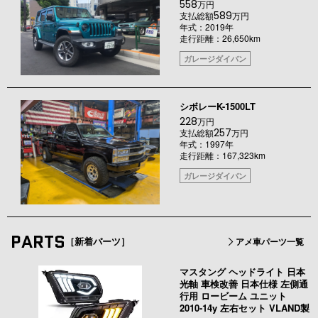
558
万円
589
支払総額
万円
年式：2019年
走行距離：26,650km
ガレージダイバン
シボレーK-1500LT
228
万円
257
支払総額
万円
年式：1997年
走行距離：167,323km
ガレージダイバン
PARTS
［新着パーツ］
アメ車パーツ一覧
マスタング ヘッドライト 日本
光軸 車検改善 日本仕様 左側通
行用 ロービーム ユニット
2010-14y 左右セット VLAND製