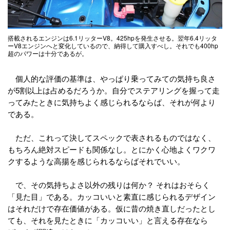
搭載されるエンジンは6.1リッターV8。425hpを発生させる。翌年6.4リッタ
ーV8エンジンへと変化しているので、納得して購入すべし。それでも400hp
超のパワーは十分であるが。
個人的な評価の基準は、やっぱり乗ってみての気持ち良さ
が5割以上は占めるだろうか。自分でステアリングを握って走
ってみたときに気持ちよく感じられるならば、それが何より
である。
ただ、これって決してスペックで表されるものではなく、
もちろん絶対スピードも関係なし。とにかく心地よくワクワ
クするような高揚を感じられるならばそれでいい。
で、その気持ちよさ以外の残りは何か？ それはおそらく
「見た目」である。カッコいいと素直に感じられるデザイン
はそれだけで存在価値がある。仮に昔の焼き直しだったとし
ても、それを見たときに「カッコいい」と言える存在なら