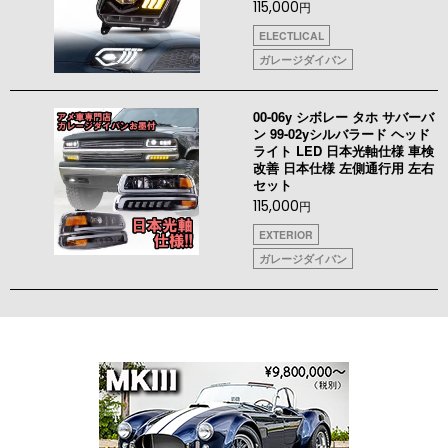
115,000
円
ELECTLICAL
ガレージダイバン
00-06y シボレー タホ サバーバ
ン 99-02yシルバラード ヘッド
ライト LED 日本光軸仕様 車検
改善 日本仕様 左側通行用 左右
セット
115,000
円
EXTERIOR
ガレージダイバン