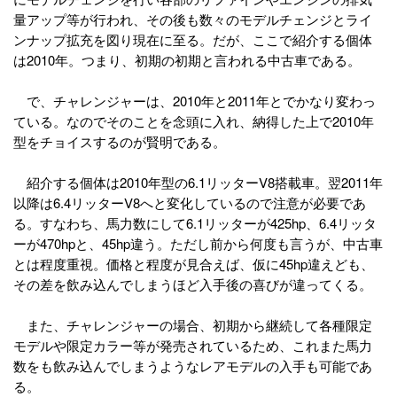
量アップ等が行われ、その後も数々のモデルチェンジとライ
ンナップ拡充を図り現在に至る。だが、ここで紹介する個体
は2010年。つまり、初期の初期と言われる中古車である。
で、チャレンジャーは、2010年と2011年とでかなり変わっ
ている。なのでそのことを念頭に入れ、納得した上で2010年
型をチョイスするのが賢明である。
紹介する個体は2010年型の6.1リッターV8搭載車。翌2011年
以降は6.4リッターV8へと変化しているので注意が必要であ
る。すなわち、馬力数にして6.1リッターが425hp、6.4リッタ
ーが470hpと、45hp違う。ただし前から何度も言うが、中古車
とは程度重視。価格と程度が見合えば、仮に45hp違えども、
その差を飲み込んでしまうほど入手後の喜びが違ってくる。
また、チャレンジャーの場合、初期から継続して各種限定
モデルや限定カラー等が発売されているため、これまた馬力
数をも飲み込んでしまうようなレアモデルの入手も可能であ
る。