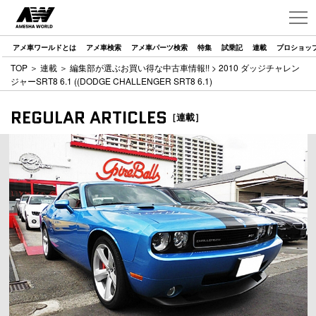
アメ車ワールドとは
アメ車検索
アメ車パーツ検索
特集
試乗記
連載
プロショッ
TOP
＞
連載
＞
編集部が選ぶお買い得な中古車情報!!
> 2010 ダッジチャレン
ジャーSRT8 6.1 ((DODGE CHALLENGER SRT8 6.1)
REGULAR ARTICLES
［連載］