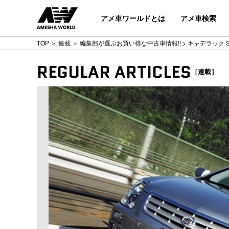
アメ車ワールドとは
アメ車検索
TOP
＞
連載
＞
編集部が選ぶお買い得な中古車情報!!
> キャデラック STS 
REGULAR ARTICLES
［連載］