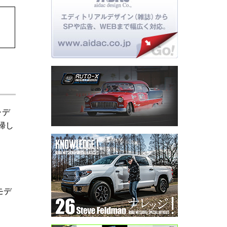
ャデ
帰し
モデ