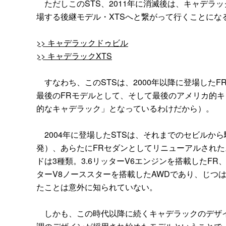
ただしこのSTS、2011年に消滅後は、キャデラッ
場する後継モデル・XTSへと繋がって行くことにな
>> キャデラックドゥビル
>> キャデラックXTS
すなわち、このSTSは、2000年以降に登場した
最後のFRモデルとして、そして最後のアメリカ的
的なキャデラック」となっているわけだから）。
2004年に登場したSTSは、それまでのセビルか
発）、あらたにFRセダンとしてリニューアルされ
ドは3種類。3.6リッターV6エンジンを搭載したFR、
ターV8ノーススターを搭載したAWDであり、じつ
たことは意外に知られていない。
しかも、この時代以降に続くキャデラックのデザイ