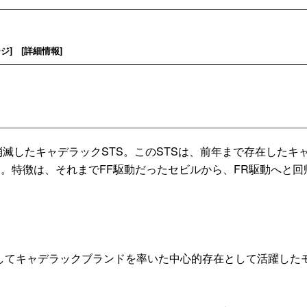
ージ
] [
詳細情報
]
に消滅したキャデラックSTS。このSTSは、前年まで存在したキ
ン。特徴は、それまでFF駆動だったセビルから、FR駆動へと回
としてキャデラックブランドを率いた中心的存在として活躍した