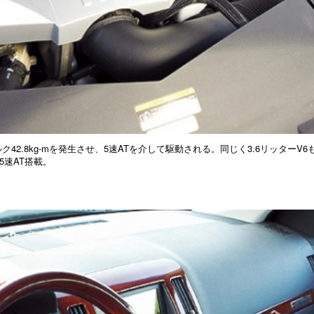
ルク42.8kg-mを発生させ、5速ATを介して駆動される。同じく3.6リッターV6
5速AT搭載。