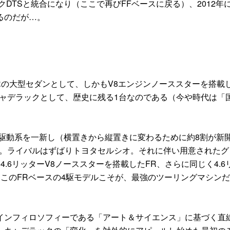
クDTSと統合になり（ここで再びFFベースに戻る）、2012年
るのだが…。
FRの大型セダンとして、しかもV8エンジンノーススターを搭載
キャデラックとして、歴史に残る1台なのである（今や時代は「
ら駆動系を一新し（横置きから縦置きに変わるために約8割が新
た。ライバルはずばりトヨタセルシオ。それに伴い用意されたグ
4.6リッターV8ノーススターを搭載したFR、さらに同じく4.6
はこのFRベースの4駆モデルこそが、最強のツーリングマシン
ンフィロソフィーである「アート＆サイエンス」に基づく直