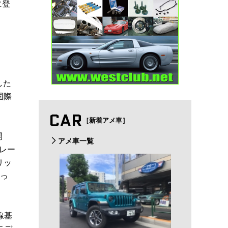
に登
した
国際
CAR
［新着アメ車］
開
アメ車一覧
レー
リッ
だっ
線基