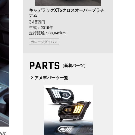
キャデラックXT5クロスオーバープラチ
ナム
348
万円
年式：2019年
走行距離：38,045km
ガレージダイバン
PARTS
［新着パーツ］
アメ車パーツ一覧
もか