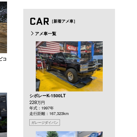
CAR
［新着アメ車］
アメ車一覧
ビコ
シボレーK-1500LT
228
万円
年式：1997年
走行距離：167,323km
ガレージダイバン