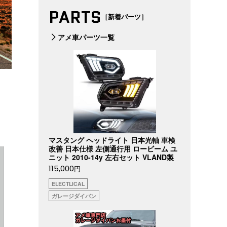
PARTS
［新着パーツ］
アメ車パーツ一覧
マスタング ヘッドライト 日本光軸 車検
改善 日本仕様 左側通行用 ロービーム ユ
ニット 2010-14y 左右セット VLAND製
115,000
円
ELECTLICAL
ガレージダイバン