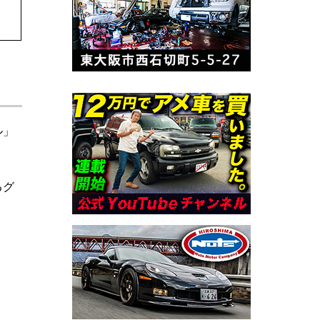
ル」
るグ