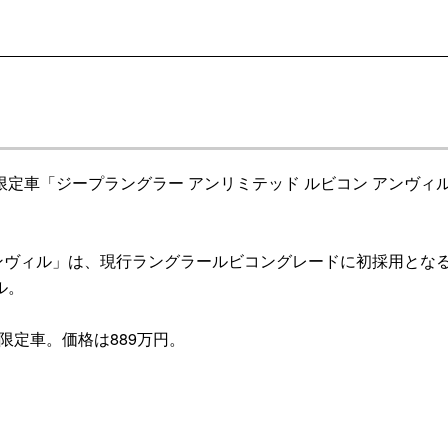
車「ジープラングラー アンリミテッド ルビコン アンヴィ
ンヴィル」は、現行ラングラールビコングレードに初採用とな
ル。
限定車。価格は889万円。