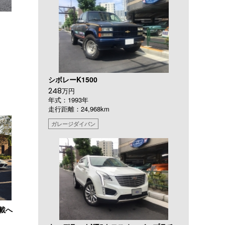
シボレーK1500
248
万円
年式：1993年
走行距離：24,968km
ガレージダイバン
搭載へ