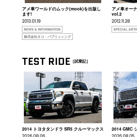
アメ車ワールドのムック(mook)を出版し
アメ車オーナ
ます!
vol.2
2013.01.19
2012.11.28
NEWS & INFORMATION
SPECIAL ARTI
株式会社ネコ・パブリッシング
TEST RIDE
［試乗記］
2014 トヨタタンドラ SR5 クルーマックス
2014 GM
2026.08.06
2026.08.05