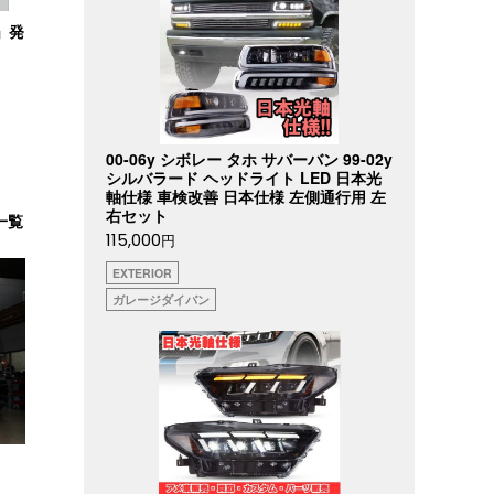
」発
00-06y シボレー タホ サバーバン 99-02y
シルバラード ヘッドライト LED 日本光
軸仕様 車検改善 日本仕様 左側通行用 左
右セット
一覧
115,000
円
EXTERIOR
ガレージダイバン