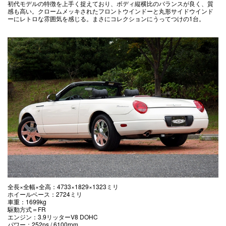
初代モデルの特徴を上手く捉えており、ボディ縦横比のバランスが良く、質
感も高い。クロームメッキされたフロントウインドーと丸形サイドウインド
ーにレトロな雰囲気を感じる。まさにコレクションにうってつけの1台。
全長×全幅×全高：4733×1829×1323ミリ
ホイールベース：2724ミリ
車重：1699kg
駆動方式＝FR
エンジン：3.9リッターV8 DOHC
パワー：252ps / 6100rpm