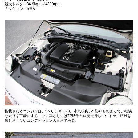
最大トルク：36.9kg-m / 4300rpm
ミッション：5速AT
搭載されるエンジンは、3.9リッターV8。小気味良い5段ATと相まって、軽快
な走りを可能にする。中古車としては7万5千キロ弱走行しているが、距離を
感じさせないコンディションの良さである。