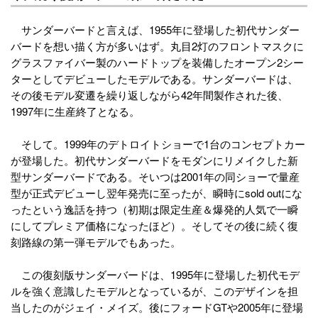
サンダーバードと言えば、1955年に登場した初代サンダー
バードを想い描く方が多いはず。丸目2灯のフロントマスクに
グラスファイバー製のハードトップを装備したオープン2シー
ターとしてデビューしたモデルである。サンダーバードは、
その後モデル変遷を繰り返しながら42年間製作された後、
1997年に生産終了となる。
そして。1999年のデトロイトショーで1台のコンセプトカー
が登場した。初代サンダーバードをモダンにリメイクした新
型サンダーバードである。そいつは2001年の同ショーで量産
型が正式デビューし翌年発売に至ったが、瞬時にsold outにな
ったという逸話を持つ（初期は限定生産＆爆発的人気で一瞬
にしてプレミア価格になったほど）。そしてその後に続く復
刻路線の第一弾モデルでもあった。
この復刻版サンダーバードは、1995年に登場した初代モデ
ルを強く意識したモデルとなっているが、このデザインを担
当したのがジェイ・メイズ。後にフォードGTや2005年に登場