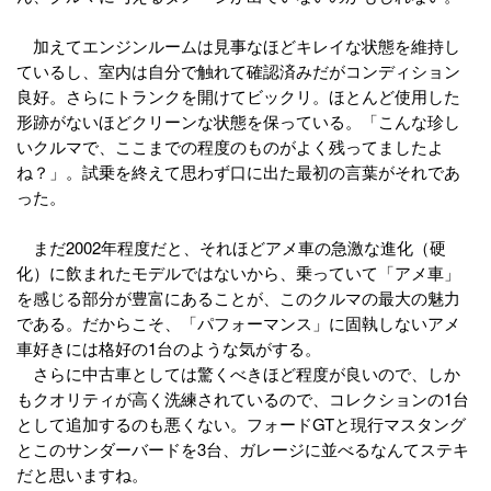
加えてエンジンルームは見事なほどキレイな状態を維持し
ているし、室内は自分で触れて確認済みだがコンディション
良好。さらにトランクを開けてビックリ。ほとんど使用した
形跡がないほどクリーンな状態を保っている。「こんな珍し
いクルマで、ここまでの程度のものがよく残ってましたよ
ね？」。試乗を終えて思わず口に出た最初の言葉がそれであ
った。
まだ2002年程度だと、それほどアメ車の急激な進化（硬
化）に飲まれたモデルではないから、乗っていて「アメ車」
を感じる部分が豊富にあることが、このクルマの最大の魅力
である。だからこそ、「パフォーマンス」に固執しないアメ
車好きには格好の1台のような気がする。
さらに中古車としては驚くべきほど程度が良いので、しか
もクオリティが高く洗練されているので、コレクションの1台
として追加するのも悪くない。フォードGTと現行マスタング
とこのサンダーバードを3台、ガレージに並べるなんてステキ
だと思いますね。