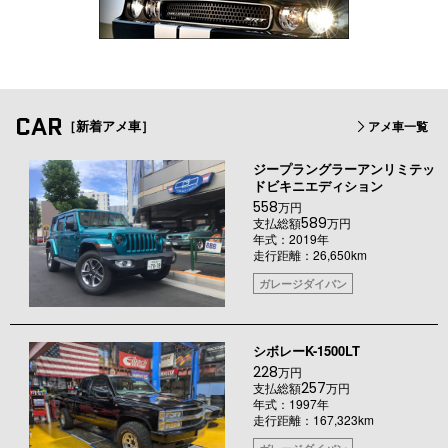
CAR
［新着アメ車］
アメ車一覧
ジープラングラーアンリミテッ
ドビキニエディション
558
万円
589
支払総額
万円
年式：2019年
走行距離：26,650km
ガレージダイバン
シボレーK-1500LT
228
万円
257
支払総額
万円
年式：1997年
走行距離：167,323km