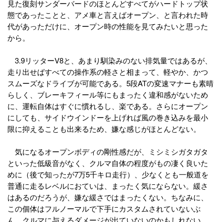
見た復刻サンダーバードのほとんどすべてがハードトップ状
態であったことと、アメ車と言えばオープン、と言われた時
代があっただけに、オープン時の性能を見てみたいと思った
から。
3.9リッターV8と、あまり馴染みのない排気量ではあるが、
走り出せばすべての操作系の軽さと相まって、軽やか、かつ
スムーズなドライブが可能である。5段ATの変速マナーも素晴
らしく、ブレーキフィール等にもまったく違和感がないため
に、運転自体はすぐに慣れるし、楽である。さらにオープン
にしても、サイドウインドーを上げれば風の巻き込みを最小
限に抑えることも出来るため、嫌な感じがほとんどない。
気になるオープンボディの剛性感だが、ミシミシガタガタ
といった低級音がなく、クルマ自体の程度がもの凄く良いた
めに（後で知ったが7万5千キロ走行）、少なくとも一般道を
普通に走るレベルにおていは、まったく気にならない。緩さ
はあるのだろうが、嫌な緩さではまったくない。ちなみに、
この個体はフルノーマルで下手にカスタムされていないぶ
ん、クルマに与えるダメージが出ていないのかもしれない。