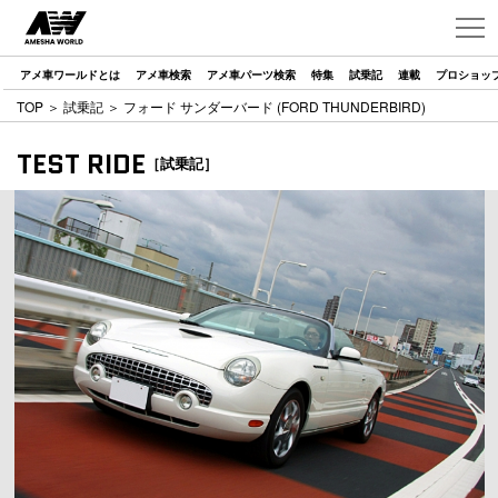
アメ車ワールドとは
アメ車検索
アメ車パーツ検索
特集
試乗記
連載
プロショッ
TOP
＞
試乗記
＞ フォード サンダーバード (FORD THUNDERBIRD)
TEST RIDE
［試乗記］