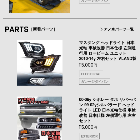
ガレージダイバン
PARTS
［新着パーツ］
アメ車パーツ一覧
マスタング ヘッドライト 日本
光軸 車検改善 日本仕様 左側通
行用 ロービーム ユニット
2010-14y 左右セット VLAND製
115,000
円
ELECTLICAL
ガレージダイバン
00-06y シボレー タホ サバーバ
ン 99-02yシルバラード ヘッド
ライト LED 日本光軸仕様 車検
改善 日本仕様 左側通行用 左右
セット
115,000
円
EXTERIOR