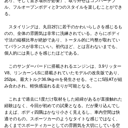
あり、そして置き場所が必要）、取り外せばコンバーチブ
ル、フルオープンボディと3つのスタイルを楽しむことができ
る。
スタイリングは、丸目2灯に若干のかわいらしさを感じるも
のの、全体の雰囲気は非常に洗練されている。さらにボディ
寸法の縦横比率が絶妙であり、トータル的に均整が取れてい
てバランスが非常にいい。初代ほど、とは言わないまでも、
個人的には美しさを感じたほどである。
このサンダーバードに搭載されるエンジンは、3.9リッター
V8。リンカーンLSに搭載されていたモデルの改良版であり、
252ps、最大トルク36.9kg-mを発生させる。そこに5段ATが組
み合わされ、軽快感溢れる走りが可能となる。
これまで過去に1度だけ取材をした経緯があるが直接触れた
経験はなく、今回が初めての試乗となる。だが乗り込んでし
まえば、ボディ四隅はかなり小さく見えるし、車内空間は快
適そのもの。スポーツカーのようなタイトな感じではなく、
あくまでスポーティカーとしての雰囲気を大切にしている空