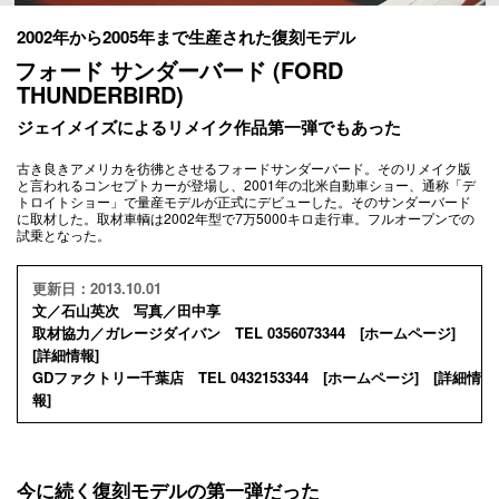
2002年から2005年まで生産された復刻モデル
フォード サンダーバード (FORD
THUNDERBIRD)
ジェイメイズによるリメイク作品第一弾でもあった
古き良きアメリカを彷彿とさせるフォードサンダーバード。そのリメイク版
と言われるコンセプトカーが登場し、2001年の北米自動車ショー、通称「デ
トロイトショー」で量産モデルが正式にデビューした。そのサンダーバード
に取材した。取材車輌は2002年型で7万5000キロ走行車。フルオープンでの
試乗となった。
更新日：2013.10.01
文／石山英次 写真／田中享
取材協力／ガレージダイバン TEL 0356073344 [
ホームページ
]
[
詳細情報
]
GDファクトリー千葉店 TEL 0432153344 [
ホームページ
] [
詳細情
報
]
今に続く復刻モデルの第一弾だった