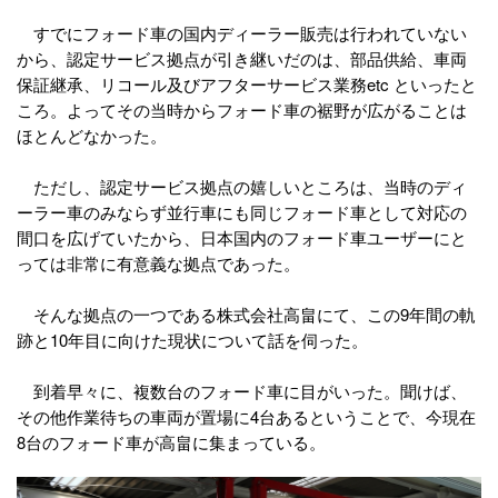
すでにフォード車の国内ディーラー販売は行われていない
から、認定サービス拠点が引き継いだのは、部品供給、車両
保証継承、リコール及びアフターサービス業務etc といったと
ころ。よってその当時からフォード車の裾野が広がることは
ほとんどなかった。
ただし、認定サービス拠点の嬉しいところは、当時のディ
ーラー車のみならず並行車にも同じフォード車として対応の
間口を広げていたから、日本国内のフォード車ユーザーにと
っては非常に有意義な拠点であった。
そんな拠点の一つである株式会社高畠にて、この9年間の軌
跡と10年目に向けた現状について話を伺った。
到着早々に、複数台のフォード車に目がいった。聞けば、
その他作業待ちの車両が置場に4台あるということで、今現在
8台のフォード車が高畠に集まっている。