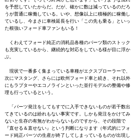
を予想していたからだ。だが、確かに数は減っているのだろ
うが普通に稼働している。いや、想像以上に積極的に稼働し
ているし、今まさに車検延長を行い「この先も乗る」といっ
た根強いフォード車ファンもいる！
くわえてフォード純正の消耗品各種のパーツ類のストック
も充実しているから、継続的な対応をしている様が目に浮か
ぶ。
現状で一番多く集まっている車種がエクスプローラーで、
次にマスタング、さらには欧州フォード車と続き、それ以外
にもラプターやエコノラインといった並行モデルの整備や修
理も行っているという。
「パーツ発注をしてもすでに入手できないものが若干数出
てきているのは紛れもない事実です。しかも発注をかけてみ
ないと生存の有無がわからないものですから、その段階で
『直せる＆直せない』という判断になります（年式的にフォ
ード純正パーツの生産が終了してしまっているものが出現し