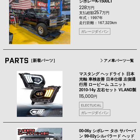
シボレーK-1500LT
228
万円
257
支払総額
万円
年式：1997年
走行距離：167,323km
ガレージダイバン
PARTS
［新着パーツ］
アメ車パーツ一覧
マスタング ヘッドライト 日本
光軸 車検改善 日本仕様 左側通
行用 ロービーム ユニット
2010-14y 左右セット VLAND製
115,000
円
ELECTLICAL
ガレージダイバン
00-06y シボレー タホ サバーバ
ン 99-02yシルバラード ヘッド