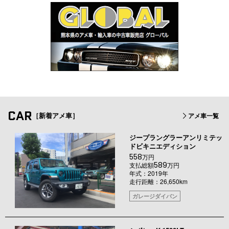
CAR
［新着アメ車］
アメ車一覧
ジープラングラーアンリミテッ
ドビキニエディション
558
万円
589
支払総額
万円
年式：2019年
走行距離：26,650km
ガレージダイバン