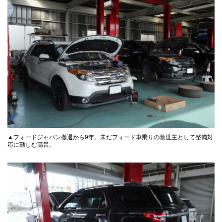
▲フォードジャパン撤退から9年。未だフォード車乗りの救世主として整備対
応に勤しむ高畠。