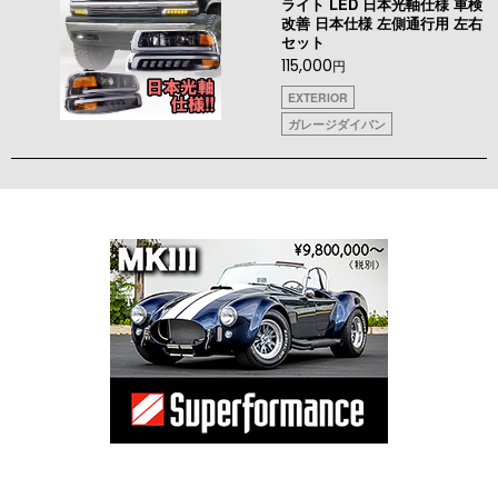
ライト LED 日本光軸仕様 車検
改善 日本仕様 左側通行用 左右
セット
115,000
円
EXTERIOR
ガレージダイバン