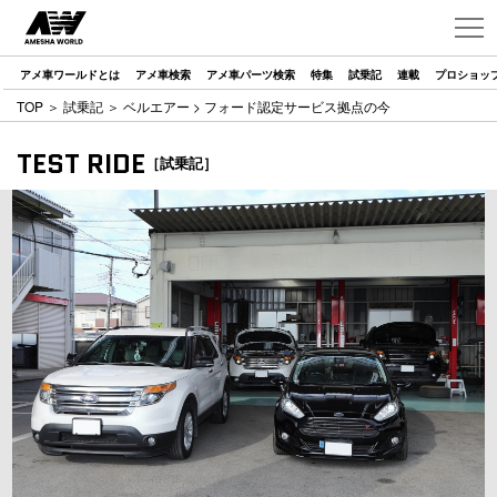
アメ車ワールドとは
アメ車検索
アメ車パーツ検索
特集
試乗記
連載
プロショッ
TOP
＞
試乗記
＞
ベルエアー
> フォード認定サービス拠点の今
TEST RIDE
［試乗記］