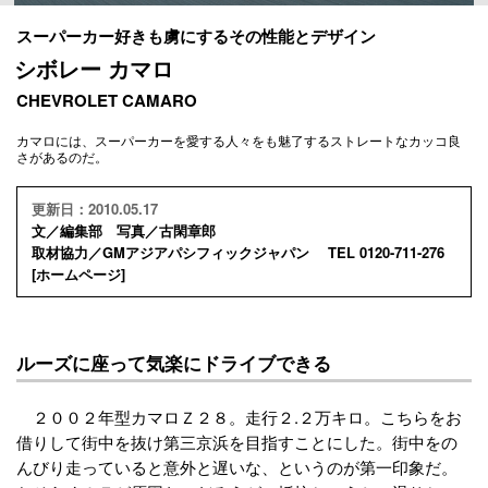
スーパーカー好きも虜にするその性能とデザイン
シボレー カマロ
CHEVROLET CAMARO
カマロには、スーパーカーを愛する人々をも魅了するストレートなカッコ良
さがあるのだ。
更新日：2010.05.17
文／編集部 写真／古閑章郎
取材協力／GMアジアパシフィックジャパン TEL 0120-711-276
[
ホームページ
]
ルーズに座って気楽にドライブできる
２００２年型カマロＺ２８。走行２.２万キロ。こちらをお
借りして街中を抜け第三京浜を目指すことにした。街中をの
んびり走っていると意外と遅いな、というのが第一印象だ。