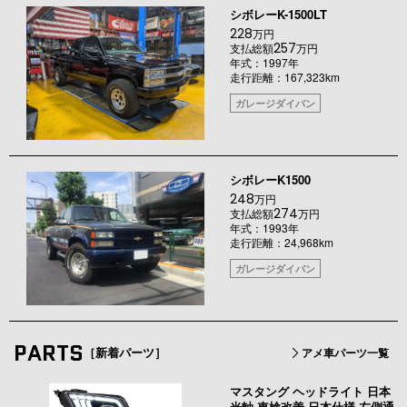
シボレーK-1500LT
228
万円
257
支払総額
万円
年式：1997年
走行距離：167,323km
ガレージダイバン
シボレーK1500
248
万円
274
支払総額
万円
年式：1993年
走行距離：24,968km
ガレージダイバン
PARTS
［新着パーツ］
アメ車パーツ一覧
マスタング ヘッドライト 日本
光軸 車検改善 日本仕様 左側通