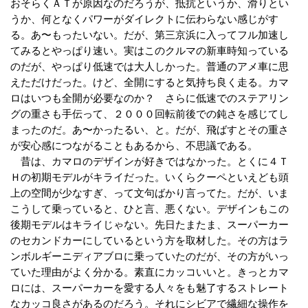
おそらくＡＴが原因なのだろうが、抵抗というか、滑りとい
うか、何となくパワーがダイレクトに伝わらない感じがす
る。あ〜もったいない。だが、第三京浜に入ってフル加速し
てみるとやっぱり速い。実はこのクルマの新車時知っている
のだが、やっぱり低速では大人しかった。普通のアメ車に思
えただけだった。けど、全開にすると気持ち良く走る。カマ
ロはいつも全開が必要なのか？ さらに低速でのステアリン
グの重さも手伝って、２０００回転前後での鈍さを感じてし
まったのだ。あ〜かったるい、と。だが、飛ばすとその重さ
が安心感につながることもあるから、不思議である。
昔は、カマロのデザインが好きではなかった。とくに４Ｔ
Ｈの初期モデルがキライだった。いくらクーペといえども頭
上の空間が少なすぎ、って文句ばかり言ってた。だが、いま
こうして乗っていると、ひと言、悪くない。デザインもこの
後期モデルはキライじゃない。先日たまたま、スーパーカー
のセカンドカーにしているという方を取材した。その方はラ
ンボルギーニディアブロに乗っていたのだが、その方がいっ
ていた理由がよく分かる。素直にカッコいいと。きっとカマ
ロには、スーパーカーを愛する人々をも魅了するストレート
なカッコ良さがあるのだろう。それにシビアで繊細な操作を