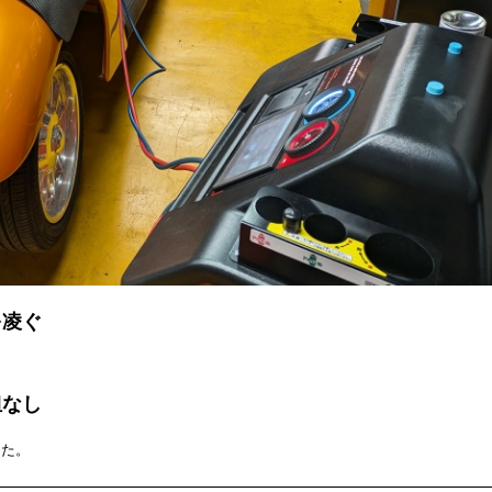
を凌ぐ
担なし
した。