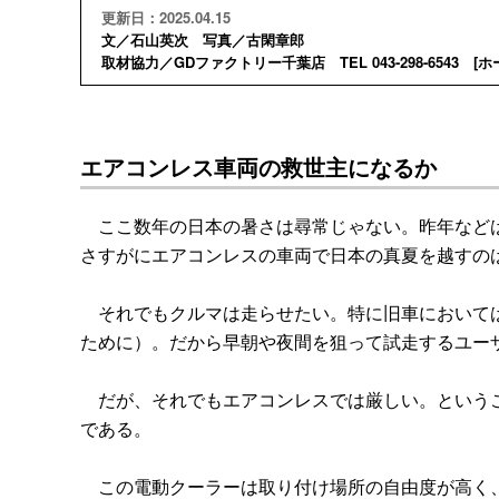
更新日：2025.04.15
文／石山英次 写真／古閑章郎
取材協力／GDファクトリー千葉店 TEL 043-298-6543 [
ホ
エアコンレス車両の救世主になるか
ここ数年の日本の暑さは尋常じゃない。昨年などは5
さすがにエアコンレスの車両で日本の真夏を越すの
それでもクルマは走らせたい。特に旧車においては
ために）。だから早朝や夜間を狙って試走するユー
だが、それでもエアコンレスでは厳しい。というこ
である。
この電動クーラーは取り付け場所の自由度が高く、