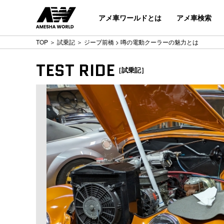
アメ車ワールドとは
アメ車検索
TOP
＞
試乗記
＞
ジープ前橋
> 噂の電動クーラーの魅力とは
TEST RIDE
［試乗記］