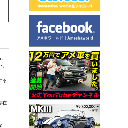
る。
い。
する
存在
な