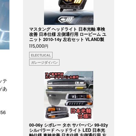
マスタング ヘッドライト 日本光軸 車検
改善 日本仕様 左側通行用 ロービーム ユ
ニット 2010-14y 左右セット VLAND製
115,000
円
ELECTLICAL
ガレージダイバン
ッテ
があ
56
00-06y シボレー タホ サバーバン 99-02y
シルバラード ヘッドライト LED 日本光
軸仕様 車検改善 日本仕様 左側通行用 左