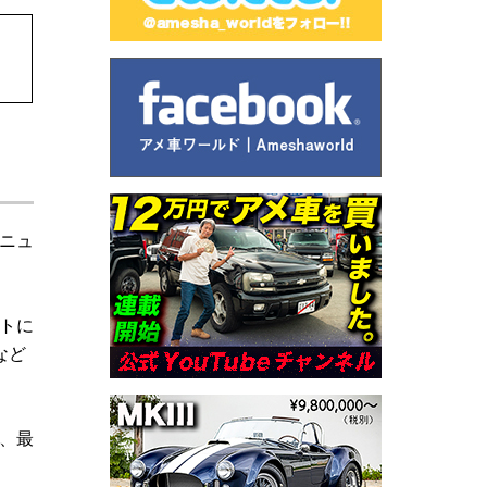
のニュ
トに
など
p、最