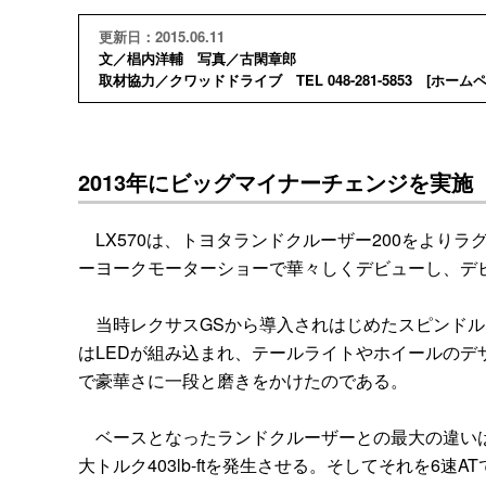
更新日：2015.06.11
文／椙内洋輔 写真／古閑章郎
取材協力／クワッドドライブ TEL 048-281-5853 [
ホーム
2013年にビッグマイナーチェンジを実施
LX570は、トヨタランドクルーザー200をよりラ
ーヨークモーターショーで華々しくデビューし、デビ
当時レクサスGSから導入されはじめたスピンドル
はLEDが組み込まれ、テールライトやホイールの
で豪華さに一段と磨きをかけたのである。
ベースとなったランドクルーザーとの最大の違いはエン
大トルク403lb-ftを発生させる。そしてそれを6速