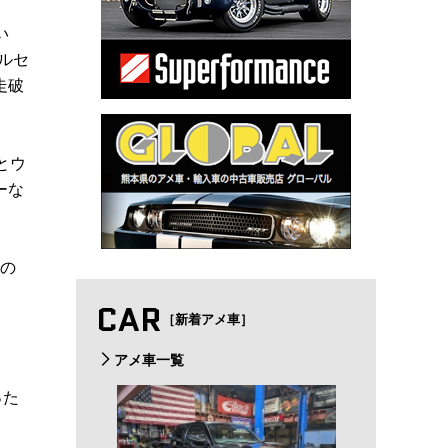
い
ルセ
走破
とウ
ーな
本の
CAR
［新着アメ車］
アメ車一覧
った