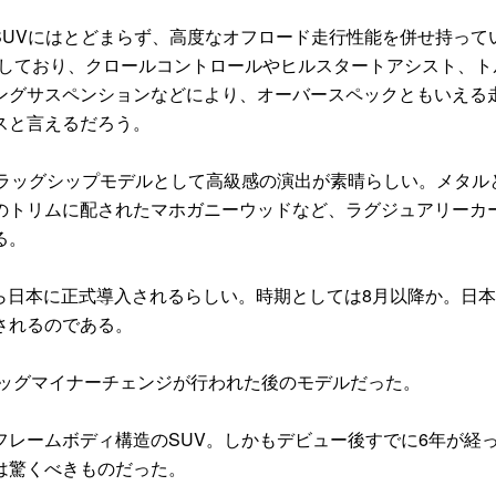
SUVにはとどまらず、高度なオフロード走行性能を併せ持って
用しており、クロールコントロールやヒルスタートアシスト、ト
ングサスペンションなどにより、オーバースペックともいえる
スと言えるだろう。
ラッグシップモデルとして高級感の演出が素晴らしい。メタル
のトリムに配されたマホガニーウッドなど、ラグジュアリーカ
る。
ら日本に正式導入されるらしい。時期としては8月以降か。日
されるのである。
ビッグマイナーチェンジが行われた後のモデルだった。
レームボディ構造のSUV。しかもデビュー後すでに6年が経
は驚くべきものだった。