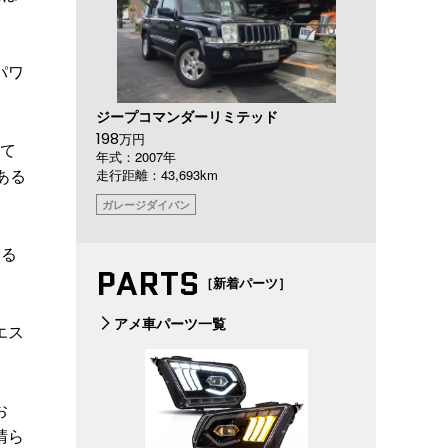
パワ
ジープコマンダーリミテッド
198
万円
して
年式：2007年
ある
走行距離：43,693km
ガレージダイバン
いる
PARTS
［新着パーツ］
アメ車パーツ一覧
エス
お
晴ら