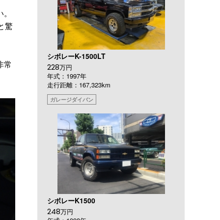
い。
と驚
シボレーK-1500LT
非常
228
万円
年式：1997年
走行距離：167,323km
ガレージダイバン
シボレーK1500
248
万円