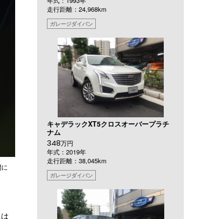
年式：1993年
走行距離：24,968km
ガレージダイバン
キャデラックXT5クロスオーバープラチ
ナム
348
万円
年式：2019年
走行距離：38,045km
間に
ガレージダイバン
には