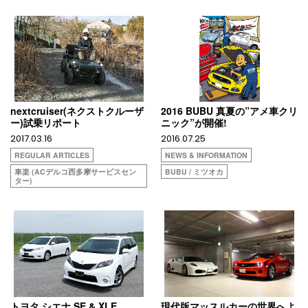
nextcruiser(ネクストクルーザ
2016 BUBU 真夏の”アメ車クリ
ー)試乗リポート
ニック”が開催!
2017.03.16
2016.07.25
REGULAR ARTICLES
NEWS & INFORMATION
車楽 (ACデルコ西多摩サービスセン
BUBU / ミツオカ
ター)
トヨタ シエナ SE & XLE
現代版マッスルカーの世界へよ