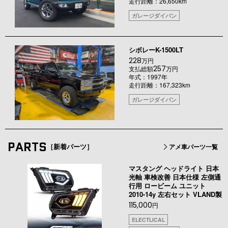
走行距離：26,650km
ガレージダイバン
シボレーK-1500LT
228
万円
257
支払総額
万円
年式：1997年
走行距離：167,323km
ガレージダイバン
PARTS
［新着パーツ］
アメ車パーツ一覧
マスタング ヘッドライト 日本
光軸 車検改善 日本仕様 左側通
行用 ロービーム ユニット
2010-14y 左右セット VLAND製
115,000
円
ELECTLICAL