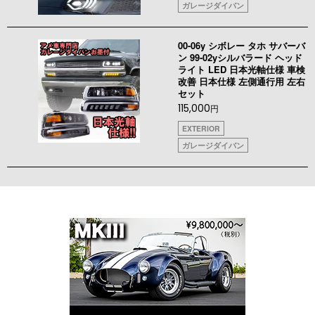
ガレージダイバン
00-06y シボレー タホ サバーバ
ン 99-02yシルバラード ヘッド
ライト LED 日本光軸仕様 車検
改善 日本仕様 左側通行用 左右
セット
115,000
円
EXTERIOR
ガレージダイバン