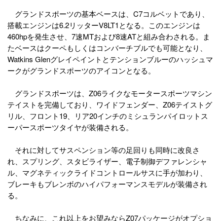
グランドスポーツの基本ベースは、C7コルベットであり、
搭載エンジンは6.2リッターV8LT1となる。このエンジンは
460hpを発生させ、7速MTおよび8速ATと組み合わされる。ま
たベースはクーペもしくはコンバーチブルでも可能となり、
Watkins Glenグレイペイントとテンションブルーのハッシュマ
ークがグランドスポーツのアイコンとなる。
グランドスポーツは、Z06ライクなモータースポーツマシン
テイストを完備しており、ワイドフェンダー、Z06テイストグ
リル、フロント19、リア20インチのミシュランパイロットス
ーパースポーツタイヤが装備される。
それに対してサスペンション等の足回りも同時に改良さ
れ、スプリング、スタビライザー、電子制御デファレンシャ
ル、マグネティックライドコントロールサスに手が加わり、
ブレーキもブレンボのハイパフォーマンスモデルが装備され
る。
ちなみに、これ以上をお望みならZ07パッケージがオプショ