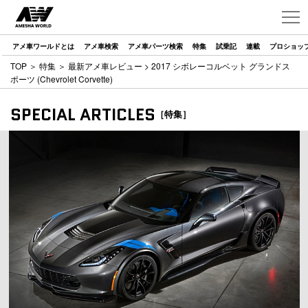
アメ車ワールドとは
アメ車検索
アメ車パーツ検索
特集
試乗記
連載
プロショッ
TOP
＞
特集
＞
最新アメ車レビュー
> 2017 シボレーコルベット グランドス
ポーツ (Chevrolet Corvette)
SPECIAL ARTICLES
［特集］