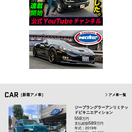
CAR
［新着アメ車］
アメ車一覧
ジープラングラーアンリミテッ
ドビキニエディション
558
万円
589
支払総額
万円
年式：2019年