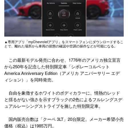
▲専用アプリ「myChevroletアプリ」をスマートフォンにダウンロードするこ
とで、離れた場所から車両の状態の確認や空調の操作などが可能になる。
この最新モデル発売に合わせ、1776年のアメリカ独立宣言
から250年を記念した特別限定車「シボレーコルベット
America Anniversary Edition（アメリカ アニバーサリー エデ
ィション）」を同時発売。
自由を象徴するホワイトのボディカラーに、情熱のレッド
と揺るがない強さを示すブラックの2色によるフルレングスデ
ュアルレーシングストライプを施した特別限定車。
国内販売台数は「クーペ 3LT」20台限定。メーカー希望小売
価格（税込）は1985万円。