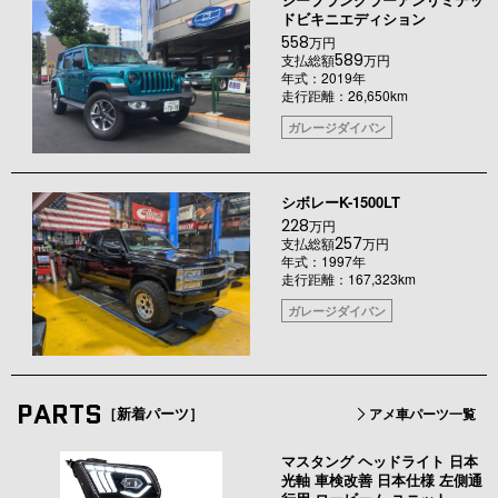
ドビキニエディション
558
万円
589
支払総額
万円
年式：2019年
走行距離：26,650km
ガレージダイバン
シボレーK-1500LT
228
万円
257
支払総額
万円
年式：1997年
走行距離：167,323km
ガレージダイバン
PARTS
［新着パーツ］
アメ車パーツ一覧
マスタング ヘッドライト 日本
光軸 車検改善 日本仕様 左側通