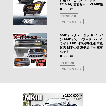
行用 ロービーム ユニット
2010-14y 左右セット VLAND製
115,000
円
ELECTLICAL
ガレージダイバン
00-06y シボレー タホ サバーバ
ン 99-02yシルバラード ヘッド
ライト LED 日本光軸仕様 車検
改善 日本仕様 左側通行用 左右
セット
115,000
円
EXTERIOR
ガレージダイバン