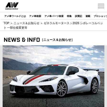
アメ車ワールドとは
アメ車検索
アメ車パーツ検索
特集
試乗記
連載
プロショッ
TOP
＞
ニュース＆お知らせ
＞
ゼネラルモータース
> 2026 シボレーコルベッ
ト 一部仕様変更等
NEWS & INFO
［ニュース＆お知らせ］