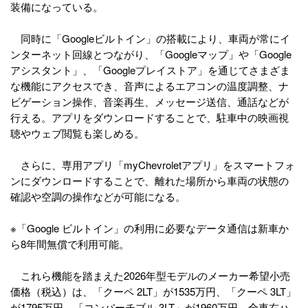
装備になっている。
同時に「Googleビルトイン」の搭載により、車両が常にイ
ンターネット回線とつながり、「Googleマップ」や「Google
アシスタント」、「Googleプレイストア」を通じてさまざま
な機能にアクセスでき、音声によるエアコンの温度調整、ナ
ビゲーション操作、音楽再生、メッセージ送信、通話などが
行える。アプリをダウンロードすることで、駐車中の映画視
聴やウェブ閲覧も楽しめる。
さらに、専用アプリ「myChevroletアプリ」をスマートフォ
ンにダウンロードすることで、離れた場所から車両の状態の
確認や空調の操作などが可能になる。
※「Google ビルトイン」の利用に必要なデータ通信は新車か
ら8年間無償で利用可能。
これら機能を踏まえた2026年型モデルのメーカー希望小売
価格（税込）は、「クーペ 2LT」が1535万円、「クーペ 3LT」
が1795万円、「コンバーチブル 3LT」が1960万円。全車右ハ