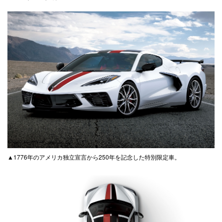
▲1776年のアメリカ独立宣言から250年を記念した特別限定車。