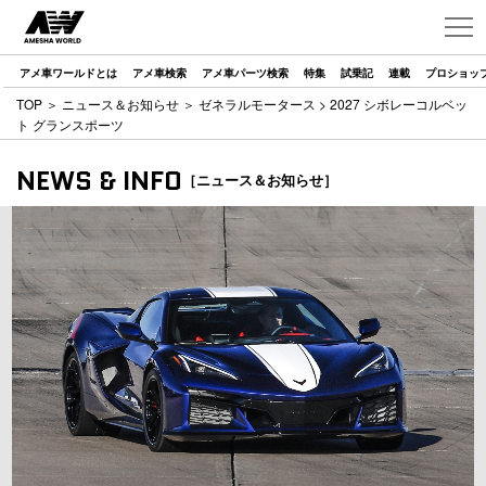
アメ車ワールドとは
アメ車検索
アメ車パーツ検索
特集
試乗記
連載
プロショッ
TOP
＞
ニュース＆お知らせ
＞
ゼネラルモータース
> 2027 シボレーコルベッ
ト グランスポーツ
NEWS & INFO
［ニュース＆お知らせ］