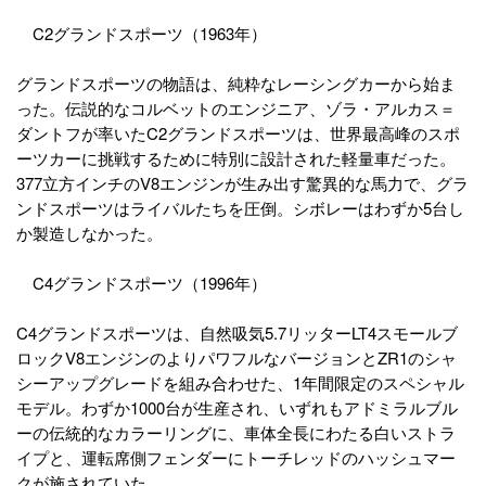
C2グランドスポーツ（1963年）
グランドスポーツの物語は、純粋なレーシングカーから始ま
った。伝説的なコルベットのエンジニア、ゾラ・アルカス＝
ダントフが率いたC2グランドスポーツは、世界最高峰のスポ
ーツカーに挑戦するために特別に設計された軽量車だった。
377立方インチのV8エンジンが生み出す驚異的な馬力で、グラ
ンドスポーツはライバルたちを圧倒。シボレーはわずか5台し
か製造しなかった。
C4グランドスポーツ（1996年）
C4グランドスポーツは、自然吸気5.7リッターLT4スモールブ
ロックV8エンジンのよりパワフルなバージョンとZR1のシャ
シーアップグレードを組み合わせた、1年間限定のスペシャル
モデル。わずか1000台が生産され、いずれもアドミラルブル
ーの伝統的なカラーリングに、車体全長にわたる白いストラ
イプと、運転席側フェンダーにトーチレッドのハッシュマー
クが施されていた。