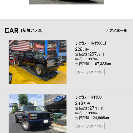
CAR
［新着アメ車］
アメ車一覧
シボレーK-1500LT
228
万円
257
支払総額
万円
年式：1997年
走行距離：167,323km
ガレージダイバン
シボレーK1500
248
万円
274
支払総額
万円
年式：1993年
走行距離：24,968km
ガレージダイバン