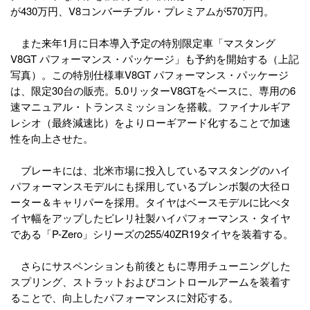
が430万円、V8コンバーチブル・プレミアムが570万円。
また来年1月に日本導入予定の特別限定車「マスタング
V8GT パフォーマンス・パッケージ」も予約を開始する（上記
写真）。この特別仕様車V8GT パフォーマンス・パッケージ
は、限定30台の販売。5.0リッターV8GTをベースに、専用の6
速マニュアル・トランスミッションを搭載。ファイナルギア
レシオ（最終減速比）をよりローギアード化することで加速
性を向上させた。
ブレーキには、北米市場に投入しているマスタングのハイ
パフォーマンスモデルにも採用しているブレンボ製の大径ロ
ーター＆キャリパーを採用。タイヤはベースモデルに比べタ
イヤ幅をアップしたピレリ社製ハイパフォーマンス・タイヤ
である「P-Zero」シリーズの255/40ZR19タイヤを装着する。
さらにサスペンションも前後ともに専用チューニングした
スプリング、ストラットおよびコントロールアームを装着す
ることで、向上したパフォーマンスに対応する。