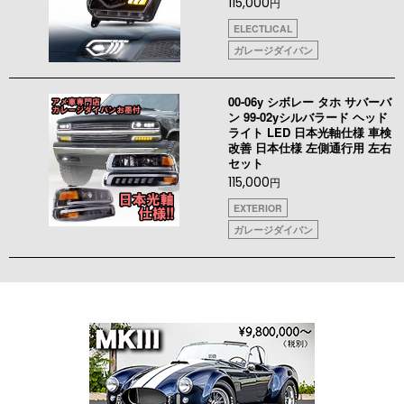
115,000
円
ELECTLICAL
ガレージダイバン
00-06y シボレー タホ サバーバ
ン 99-02yシルバラード ヘッド
ライト LED 日本光軸仕様 車検
改善 日本仕様 左側通行用 左右
セット
115,000
円
EXTERIOR
ガレージダイバン