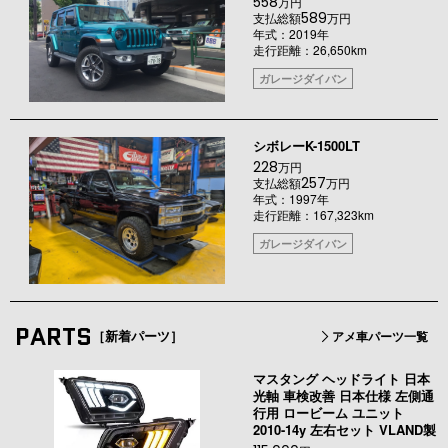
558
万円
589
支払総額
万円
年式：2019年
走行距離：26,650km
ガレージダイバン
シボレーK-1500LT
228
万円
257
支払総額
万円
年式：1997年
走行距離：167,323km
ガレージダイバン
PARTS
［新着パーツ］
アメ車パーツ一覧
マスタング ヘッドライト 日本
光軸 車検改善 日本仕様 左側通
行用 ロービーム ユニット
2010-14y 左右セット VLAND製