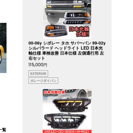
00-06y シボレー タホ サバーバン 99-02y
シルバラード ヘッドライト LED 日本光
軸仕様 車検改善 日本仕様 左側通行用 左
右セット
115,000
円
EXTERIOR
ガレージダイバン
一覧