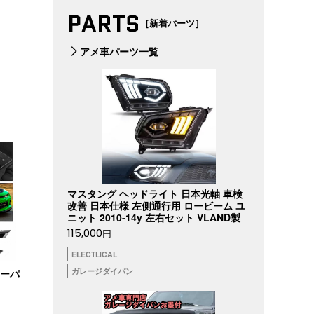
PARTS
［新着パーツ］
アメ車パーツ一覧
マスタング ヘッドライト 日本光軸 車検
改善 日本仕様 左側通行用 ロービーム ユ
ニット 2010-14y 左右セット VLAND製
115,000
円
ELECTLICAL
ガレージダイバン
ターパ