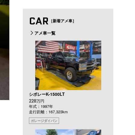
CAR
［新着アメ車］
アメ車一覧
シボレーK-1500LT
228
万円
年式：1997年
走行距離：167,323km
ガレージダイバン