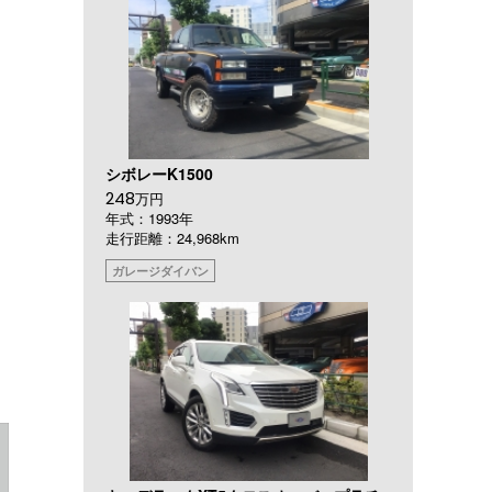
シボレーK1500
248
万円
年式：1993年
走行距離：24,968km
ガレージダイバン