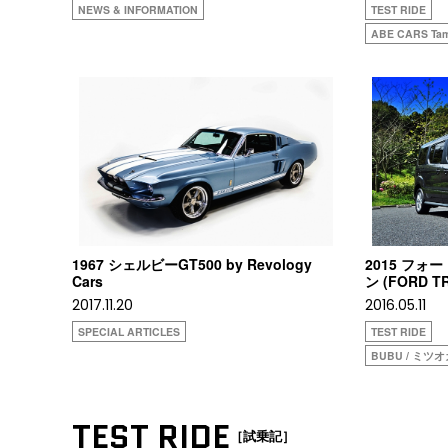
NEWS & INFORMATION
TEST RIDE
ABE CARS Tam
1967 シェルビーGT500 by Revology
2015 フォ
Cars
ン (FORD T
2017.11.20
2016.05.11
SPECIAL ARTICLES
TEST RIDE
BUBU / ミツ
TEST RIDE
［試乗記］