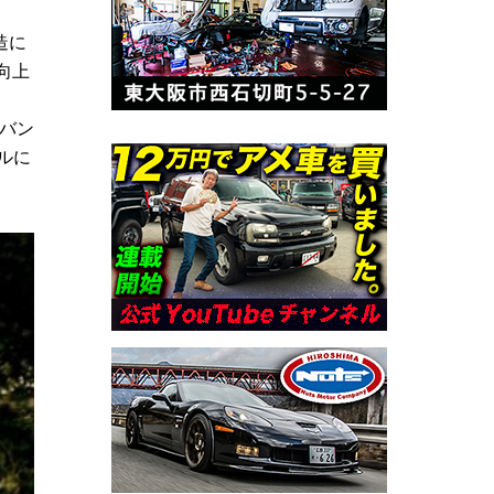
造に
向上
バン
ルに