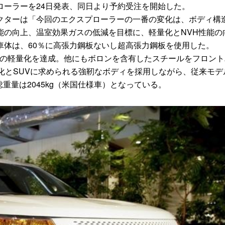
ーラーを24日発表、同日より予約受注を開始した。
ターは「今回のエクスプローラーの一番の変化は、ボディ構
能の向上、温室効果ガスの低減を目標に、軽量化とNVH性能の
車体は、60％に高張力鋼板ないし超高張力鋼板を使用した。
gの軽量化を達成。他にもボロンを含有したスチールをフロント
化とSUVに求められる強靭なボディを採用しながら、従来モデ
総重量は2045kg（米国仕様車）となっている。