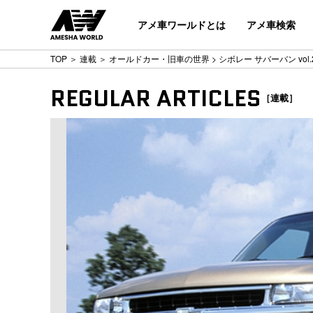
アメ車ワールドとは
アメ車検索
TOP
＞
連載
＞
オールドカー・旧車の世界
> シボレー サバーバン vol.2
REGULAR ARTICLES
［連載］