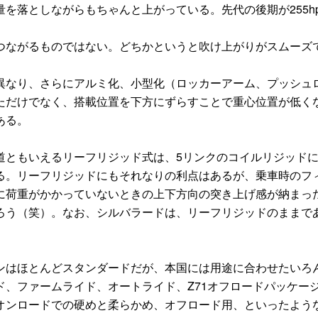
を落としながらもちゃんと上がっている。先代の後期が255h
ながるものではない。どちかというと吹け上がりがスムーズ
なり、さらにアルミ化、小型化（ロッカーアーム、プッシュ
ただけでなく、搭載位置を下方にずらすことで重心位置が低く
ある。
ともいえるリーフリジッド式は、5リンクのコイルリジッド
る。リーフリジッドにもそれなりの利点はあるが、乗車時のフ
に荷重がかかっていないときの上下方向の突き上げ感が納まっ
ろう（笑）。なお、シルバラードは、リーフリジッドのままで
はほとんどスタンダードだが、本国には用途に合わせたいろ
、ファームライド、オートライド、Z71オフロードパッケー
オンロードでの硬めと柔らかめ、オフロード用、といったよう