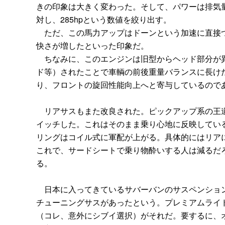
きの印象は大きく変わった。そして、パワーは排気量
対し、285hpという数値を絞り出す。
ただ、この馬力アップはドーンという加速に直接つ
快さが増したといった印象だ。
ちなみに、このエンジンは旧型からヘッド部分が異
ド等）されたことで車輌の前後重量バランスに長け
り、フロントの旋回性能向上へと寄与しているので
リアサスもまた改良された。ピックアップ系の王道
イッチした。これはそのまま乗り心地に反映してい
リングはコイル式に軍配が上がる。具体的にはリア
これで、サードシートで乗り物酔いする人は減るだ
る。
日本に入ってきているサバーバンのサスペンション
チューニングサスがあったという。プレミアムライド
（コレ、意外にシブイ選択）がそれだ。要するに、