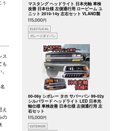
こう
マスタング ヘッドライト 日本光軸 車検
改善 日本仕様 左側通行用 ロービーム ユ
ニット 2010-14y 左右セット VLAND製
115,000
円
ELECTLICAL
ガレージダイバン
レス
ても
い。
9名
00-06y シボレー タホ サバーバン 99-02y
シルバラード ヘッドライト LED 日本光
軸仕様 車検改善 日本仕様 左側通行用 左
思え
右セット
みの
115,000
円
来
EXTERIOR