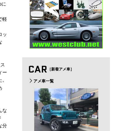
pに
で軽
ロッ
な
にス
CAR
［新着アメ車］
ィー
た。
アメ車一覧
あ
んな
ジ
な分