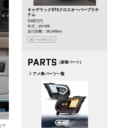
キャデラックXT5クロスオーバープラチ
ナム
348
万円
年式：2019年
走行距離：38,045km
ガレージダイバン
PARTS
［新着パーツ］
アメ車パーツ一覧
リア