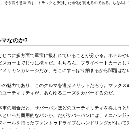
る。そう言う意味では、トラックと決別した進化が伺えるのである。ちなみに
マなのか?
じつに多方面で重宝に扱われていることが分かる。ホテルや
ビスカーまでじつに様々だ。もちろん、プライベートカーとし
アメリカンガレージだが、そこにすっぽり納まるから問題はな
の魅力であり、このクルマを選ぶメリットだろう。マックス
のユーティリティが、あらゆるニーズをカバーするのだ。
車の場合だと、サバーバンほどのユーティリティを得ようと
スといった商用的なバンか。だがサバーバンには、ミニバン並
フィールを持ったファントゥドライブなハンドリングが付いて