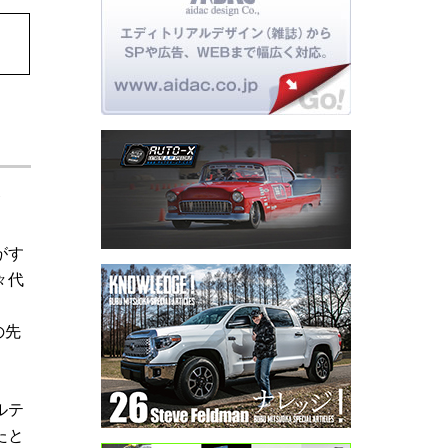
がす
々代
の先
ルテ
たと