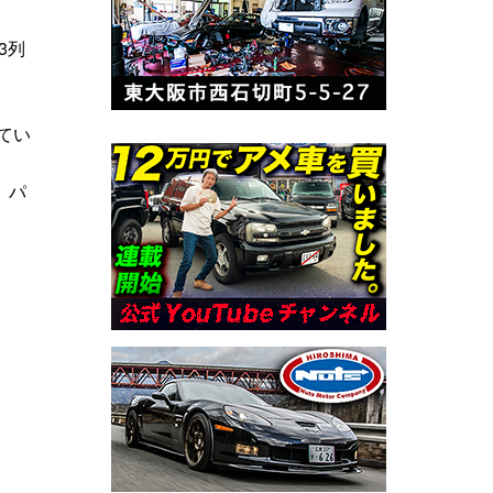
3列
てい
、パ