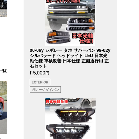
00-06y シボレー タホ サバーバン 99-02y
シルバラード ヘッドライト LED 日本光
軸仕様 車検改善 日本仕様 左側通行用 左
右セット
一覧
115,000
円
EXTERIOR
ガレージダイバン