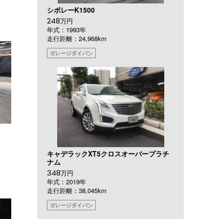
シボレーK1500
248
万円
年式：1993年
走行距離：24,968km
ガレージダイバン
キャデラックXT5クロスオーバープラチ
ナム
348
万円
年式：2019年
走行距離：38,045km
ガレージダイバン