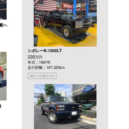
搭載へ
シボレーK-1500LT
228
万円
年式：1997年
走行距離：167,323km
ガレージダイバン
値