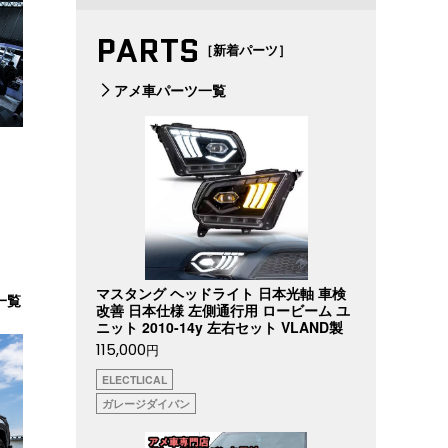
PARTS
［新着パーツ］
アメ車パーツ一覧
マスタング ヘッドライト 日本光軸 車検
一覧
改善 日本仕様 左側通行用 ロービーム ユ
ニット 2010-14y 左右セット VLAND製
115,000
円
ELECTLICAL
ガレージダイバン