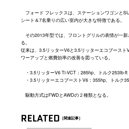
フォード フレックスは、ステーションワゴンとS
シート＆7名乗りの広い室内が大きな特徴である。
その2013年型では、フロントグリルの表情が一
る。
従来は、3.5リッターV6と3.5リッターエコブースト
ワーアップと燃費効率の改善を図っている。
・3.5リッターV6 Ti-VCT：285hp、トルク253lb-ft
・3.5リッターエコブーストV6：355hp、トルク350lb
駆動方式はFWDとAWDの２種類となる。
RELATED
［関連記事］