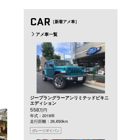
CAR
［新着アメ車］
アメ車一覧
ジープラングラーアンリミテッドビキニ
エディション
558
万円
年式：2019年
走行距離：26,650km
ガレージダイバン