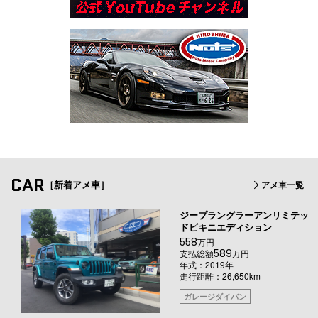
CAR
［新着アメ車］
アメ車一覧
ジープラングラーアンリミテッ
ドビキニエディション
558
万円
589
支払総額
万円
年式：2019年
走行距離：26,650km
ガレージダイバン