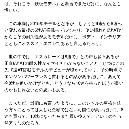
ば、それこそ『鉄板モデル』と断言できただけに、なんとも
惜しい。
この車両は2015年モデルとなるが、ちょうど6速から8速へ
と変わる最後の6速AT搭載モデルであり、使い慣れた6速ATだ
からこその耐久性があるモデルだけに、ボディ、インテリア
とともにオススメ・エスカであると言えるだろう。
世の中では「エスカレードは8速で」との声も多々あるが、
正直8速ATの耐久性がイマイチわからないことと、じつはこの
先10速AT搭載モデルのデビューが囁かれており、その時点で
エンジンパワーマンスも変わるとの話があるだけに、あえて
今8速を追いかけずとも、どうせなら10速を待ったほうが良い
のかもしれないとの思いもある。
まぁただ、最初にも言ったように、このレベルの車格を狙
う方々にとっては大した金額ではない可能性が高いだけに、8
速も買って、10速になったらまた買い換えて、というのも当
然アリなのだろう。