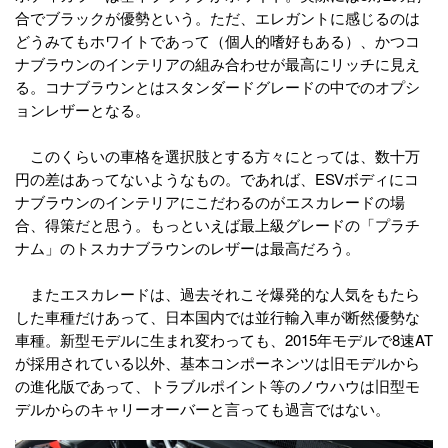
合でブラックが優勢という。ただ、エレガントに感じるのは
どうみてもホワイトであって（個人的嗜好もある）、かつコ
ナブラウンのインテリアの組み合わせが最高にリッチに見え
る。コナブラウンとはスタンダードグレードの中でのオプシ
ョンレザーとなる。
このくらいの車格を選択肢とする方々にとっては、数十万
円の差はあってないようなもの。であれば、ESVボディにコ
ナブラウンのインテリアにこだわるのがエスカレードの場
合、得策だと思う。もっといえば最上級グレードの「プラチ
ナム」のトスカナブラウンのレザーは最高だろう。
またエスカレードは、過去それこそ爆発的な人気をもたら
した車種だけあって、日本国内では並行輸入車が断然優勢な
車種。新型モデルに生まれ変わっても、2015年モデルで8速AT
が採用されている以外、基本コンポーネンツは旧モデルから
の進化版であって、トラブルポイント等のノウハウは旧型モ
デルからのキャリーオーバーと言っても過言ではない。