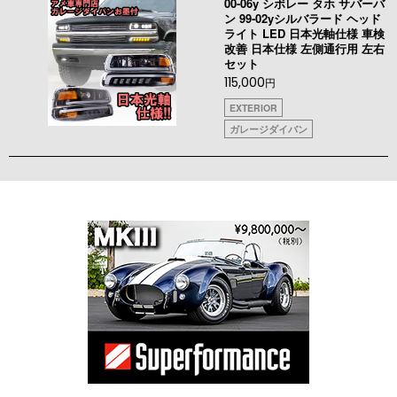
00-06y シボレー タホ サバーバ
ン 99-02yシルバラード ヘッド
ライト LED 日本光軸仕様 車検
改善 日本仕様 左側通行用 左右
セット
115,000
円
EXTERIOR
ガレージダイバン