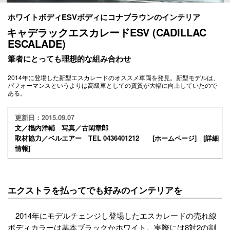
ホワイトボディESVボディにコナブラウンのインテリア
キャデラックエスカレードESV (CADILLAC
ESCALADE)
筆者にとっても理想的な組み合わせ
2014年に登場した新型エスカレードのオススメ車両を発見。新型モデルは、
パフォーマンスというよりは高級車としての資質が大幅に向上していたので
ある。
更新日：2015.09.07
文／椙内洋輔 写真／古閑章郎
取材協力／ベルエアー TEL 0436401212 [
ホームページ
] [
詳細
情報
]
エクストラを払ってでも好みのインテリアを
2014年にモデルチェンジし登場したエスカレードの売れ線
ボディカラーは基本ブラックかホワイト。実際には8対2の割