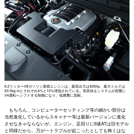
6.2リッターV8ガソリン直噴エンジンは、最高出力は426hp、最大トルクは
63.5kg-mとそれぞれ4%と10%増強されている。気筒休止システムが頻繁に
V4運転へシフトする制御になり、低燃費に貢献。
もちろん、コンピューターセッティング等の細かい部分は
当然進化しているからスキャナー等は最新バージョンに進化
させなきゃならないが、エンジン、足回りに6速ATは旧モデル
と同様だから、万が一トラブルが起こったとしても怖くはな