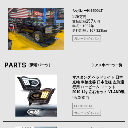
シボレーK-1500LT
228
万円
257
支払総額
万円
年式：1997年
走行距離：167,323km
ガレージダイバン
PARTS
［新着パーツ］
アメ車パーツ一覧
マスタング ヘッドライト 日本
光軸 車検改善 日本仕様 左側通
行用 ロービーム ユニット
2010-14y 左右セット VLAND製
115,000
円
ELECTLICAL
ガレージダイバン