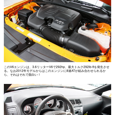
このV6エンジンは、3.6リッターV6で292hp、最大トルク292lb-ftを発生させ
る。なお2012年モデルからはこのエンジンに8速ATが組み合わせられるか
ら、それはそれで面白い！