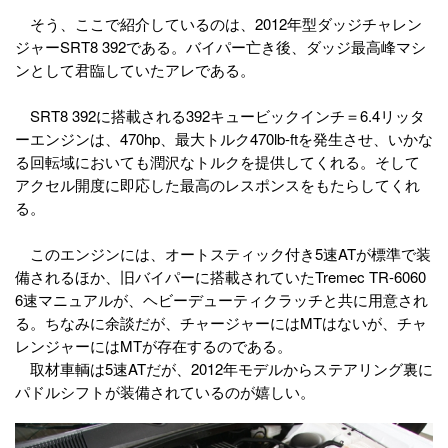
そう、ここで紹介しているのは、2012年型ダッジチャレン
ジャーSRT8 392である。バイパー亡き後、ダッジ最高峰マシ
ンとして君臨していたアレである。
SRT8 392に搭載される392キュービックインチ＝6.4リッタ
ーエンジンは、470hp、最大トルク470lb-ftを発生させ、いかな
る回転域においても潤沢なトルクを提供してくれる。そして
アクセル開度に即応した最高のレスポンスをもたらしてくれ
る。
このエンジンには、オートスティック付き5速ATが標準で装
備されるほか、旧バイパーに搭載されていたTremec TR-6060
6速マニュアルが、ヘビーデューティクラッチと共に用意され
る。ちなみに余談だが、チャージャーにはMTはないが、チャ
レンジャーにはMTが存在するのである。
取材車輌は5速ATだが、2012年モデルからステアリング裏に
パドルシフトが装備されているのが嬉しい。