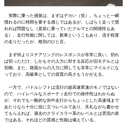
実際に乗った感覚は、まずはデカい（笑）。ちょっと一瞬
慣れるのに時間を要する感じではあるが、しばらく走って慣
れれば問題なし（直前に乗っていたクルマとの関係性もあ
る）。走行性能に関しては、新車というこもあり、流す程度
の走りだったが、格別のひと言。
まず何よりステアリングのレスポンスが非常に良い。切れ
ば切っただけ、しかもその入力に対する反応が旧モデルとは
別物。また、路面からの入力に関しても非常にマイルドにな
っており、高級車としての資質の高さもうかがえる。
一方で、パドルシフトは流行の超高速変速のモノではない
ので、ハイレベルなスポーティ走行での操作性はわからぬ
が、それでも一般的な街中走行からちょっとした高速域まで
あたりなら十分に役に立つレベルであり、失礼ながら書かせ
てもらえれば、過去のクライスラー系のレベルとは雲泥の差
ではある。それほどの質感と性能は備えている。