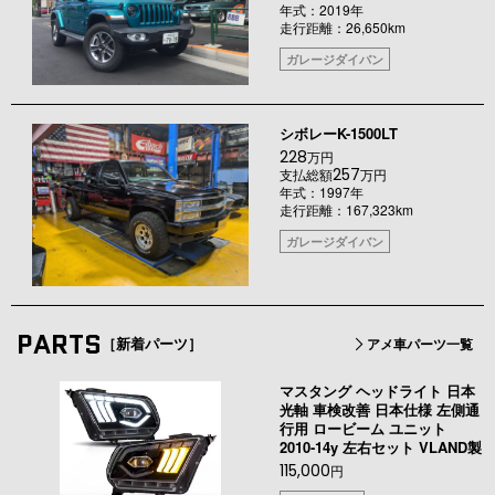
年式：2019年
走行距離：26,650km
ガレージダイバン
シボレーK-1500LT
228
万円
257
支払総額
万円
年式：1997年
走行距離：167,323km
ガレージダイバン
PARTS
［新着パーツ］
アメ車パーツ一覧
マスタング ヘッドライト 日本
光軸 車検改善 日本仕様 左側通
行用 ロービーム ユニット
2010-14y 左右セット VLAND製
115,000
円