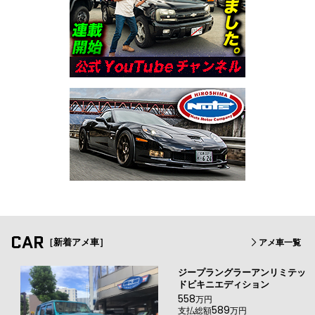
CAR
［新着アメ車］
アメ車一覧
ジープラングラーアンリミテッ
ドビキニエディション
558
万円
589
支払総額
万円