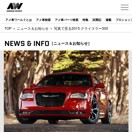
アメ車ワールドとは
アメ車検索
アメ車パーツ検索
特集
試乗記
連載
プロショッ
TOP
＞
ニュース＆お知らせ
＞ 写真で見る2015 クライスラー300
NEWS & INFO
［ニュース＆お知らせ］