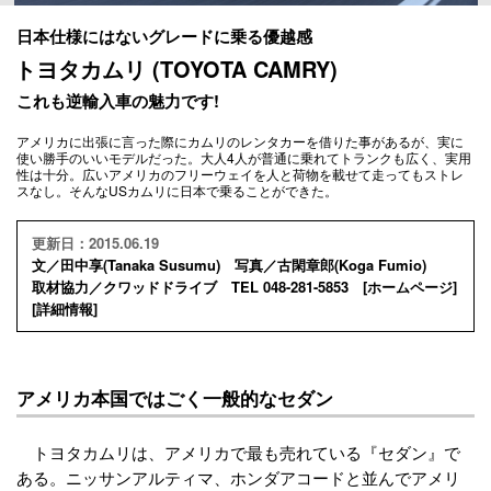
日本仕様にはないグレードに乗る優越感
トヨタカムリ (TOYOTA CAMRY)
これも逆輸入車の魅力です!
アメリカに出張に言った際にカムリのレンタカーを借りた事があるが、実に
使い勝手のいいモデルだった。大人4人が普通に乗れてトランクも広く、実用
性は十分。広いアメリカのフリーウェイを人と荷物を載せて走ってもストレ
スなし。そんなUSカムリに日本で乗ることができた。
更新日：2015.06.19
文／田中享(Tanaka Susumu) 写真／古閑章郎(Koga Fumio)
取材協力／クワッドドライブ TEL 048-281-5853 [
ホームページ
]
[
詳細情報
]
アメリカ本国ではごく一般的なセダン
トヨタカムリは、アメリカで最も売れている『セダン』で
ある。ニッサンアルティマ、ホンダアコードと並んでアメリ