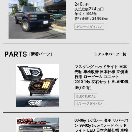
248
万円
274
支払総額
万円
年式：1993年
走行距離：24,968km
ガレージダイバン
PARTS
［新着パーツ］
アメ車パーツ一覧
マスタング ヘッドライト 日本
光軸 車検改善 日本仕様 左側通
行用 ロービーム ユニット
2010-14y 左右セット VLAND製
115,000
円
ELECTLICAL
ガレージダイバン
00-06y シボレー タホ サバーバ
ン 99-02yシルバラード ヘッド
ライト LED 日本光軸仕様 車検