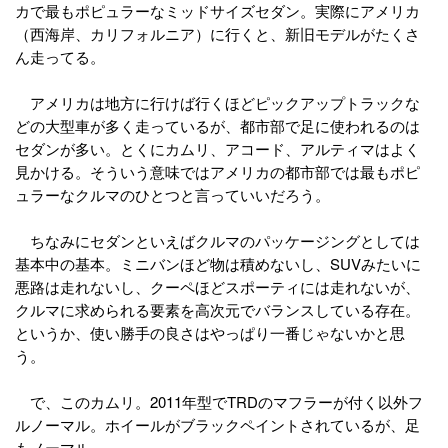
カで最もポピュラーなミッドサイズセダン。実際にアメリカ
（西海岸、カリフォルニア）に行くと、新旧モデルがたくさ
ん走ってる。
アメリカは地方に行けば行くほどピックアップトラックな
どの大型車が多く走っているが、都市部で足に使われるのは
セダンが多い。とくにカムリ、アコード、アルティマはよく
見かける。そういう意味ではアメリカの都市部では最もポピ
ュラーなクルマのひとつと言っていいだろう。
ちなみにセダンといえばクルマのパッケージングとしては
基本中の基本。ミニバンほど物は積めないし、SUVみたいに
悪路は走れないし、クーペほどスポーティには走れないが、
クルマに求められる要素を高次元でバランスしている存在。
というか、使い勝手の良さはやっぱり一番じゃないかと思
う。
で、このカムリ。2011年型でTRDのマフラーが付く以外フ
ルノーマル。ホイールがブラックペイントされているが、足
もノーマル。