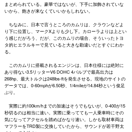
まとめられている。豪華ではないが、下手に加飾されていな
いから、飽きが来なくていいかもしれない。
ちなみに、日本で言うところのカムリは、クラウンなどよ
り下に位置し、マークXよりも少し下。カローラよりは上とい
う感じだがろう、だが、このカムリの場合、そういったトヨ
タ的ヒエラルキーで見ていると大きな勘違いだとすぐにわか
る。
このカムリに搭載されるエンジンは、日本仕様には絶対に
あり得ない3.5リッターV6 DOHC 4バルブで最高出力は
268hp、最大トルクは248lbs-ftを発生させる。現地のサイトの
データでは、0-60mphが6.50秒、1/4mileが14.84秒という俊足
ぶり。
実際に約100km/hまでの加速はそうでもないが、0-400が15
秒切るのは相当に速い。実際に乗ってても一人乗車時にその
気になってアクセルを踏めばかなり速い。しかも取材車両は
マフラーをTRD製に交換していたから、サウンドが若干野太