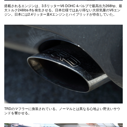
搭載されるエンジンは、3.5リッターV6 DOHC 4バルブで最高出力268hp、最
大トルク248lbs-ftを発生させる。日本仕様ではあり得ない大排気量のV6エン
ジン。日本には2.4リッター直4エンジンとハイブリッドが存在していた。
TRDのマフラーに換装されている。ノーマルとは異なる心地よい野太いサウ
ンドを響かせる。