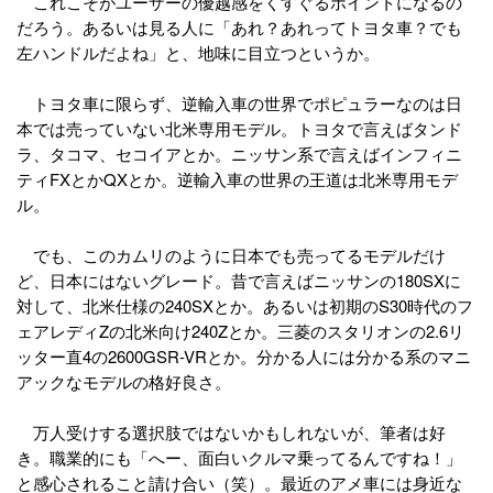
これこそがユーザーの優越感をくすぐるポイントになるの
だろう。あるいは見る人に「あれ？あれってトヨタ車？でも
左ハンドルだよね」と、地味に目立つというか。
トヨタ車に限らず、逆輸入車の世界でポピュラーなのは日
本では売っていない北米専用モデル。トヨタで言えばタンド
ラ、タコマ、セコイアとか。ニッサン系で言えばインフィニ
ティFXとかQXとか。逆輸入車の世界の王道は北米専用モデ
ル。
でも、このカムリのように日本でも売ってるモデルだけ
ど、日本にはないグレード。昔で言えばニッサンの180SXに
対して、北米仕様の240SXとか。あるいは初期のS30時代のフ
ェアレディZの北米向け240Zとか。三菱のスタリオンの2.6リ
ッター直4の2600GSR-VRとか。分かる人には分かる系のマニ
アックなモデルの格好良さ。
万人受けする選択肢ではないかもしれないが、筆者は好
き。職業的にも「へー、面白いクルマ乗ってるんですね！」
と感心されること請け合い（笑）。最近のアメ車には身近な