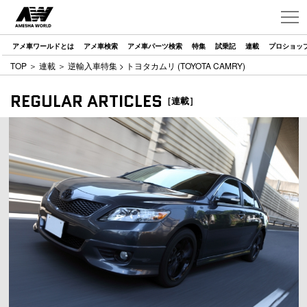
アメ車ワールドとは
アメ車検索
アメ車パーツ検索
特集
試乗記
連載
プロショッ
TOP
＞
連載
＞
逆輸入車特集
> トヨタカムリ (TOYOTA CAMRY)
REGULAR ARTICLES
［連載］