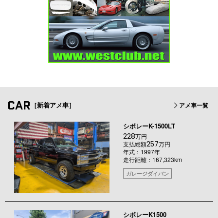
CAR
［新着アメ車］
アメ車一覧
シボレーK-1500LT
228
万円
257
支払総額
万円
年式：1997年
走行距離：167,323km
ガレージダイバン
シボレーK1500