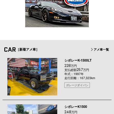
CAR
［新着アメ車］
アメ車一覧
シボレーK-1500LT
228
万円
257
支払総額
万円
年式：1997年
走行距離：167,323km
ガレージダイバン
シボレーK1500
248
万円