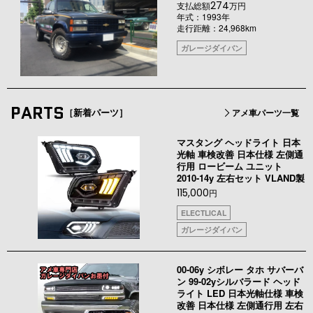
274
支払総額
万円
年式：1993年
走行距離：24,968km
ガレージダイバン
PARTS
［新着パーツ］
アメ車パーツ一覧
マスタング ヘッドライト 日本
光軸 車検改善 日本仕様 左側通
行用 ロービーム ユニット
2010-14y 左右セット VLAND製
115,000
円
ELECTLICAL
ガレージダイバン
00-06y シボレー タホ サバーバ
ン 99-02yシルバラード ヘッド
ライト LED 日本光軸仕様 車検
改善 日本仕様 左側通行用 左右