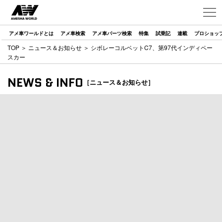
アメ車ワールドとは
アメ車検索
アメ車パーツ検索
特集
試乗記
連載
プロショッ
TOP
＞
ニュース＆お知らせ
＞ シボレーコルベットC7、第97代インディペー
スカー
NEWS & INFO
［ニュース＆お知らせ］