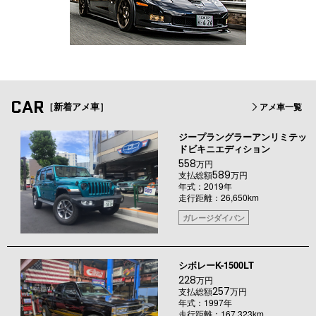
CAR
［新着アメ車］
アメ車一覧
ジープラングラーアンリミテッ
ドビキニエディション
558
万円
589
支払総額
万円
年式：2019年
走行距離：26,650km
ガレージダイバン
シボレーK-1500LT
228
万円
257
支払総額
万円
年式：1997年
走行距離：167,323km