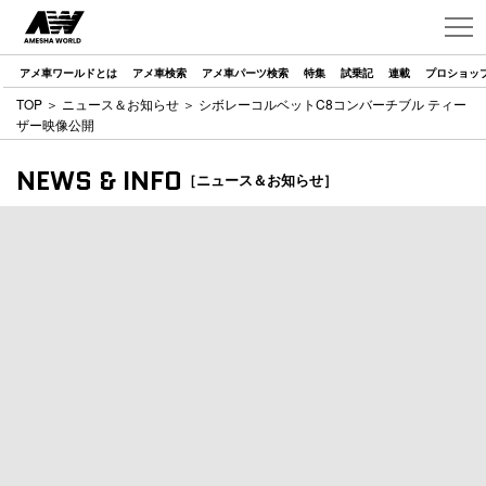
アメ車ワールドとは
アメ車検索
アメ車パーツ検索
特集
試乗記
連載
プロショッ
TOP
＞
ニュース＆お知らせ
＞ シボレーコルベットC8コンバーチブル ティー
ザー映像公開
NEWS & INFO
［ニュース＆お知らせ］