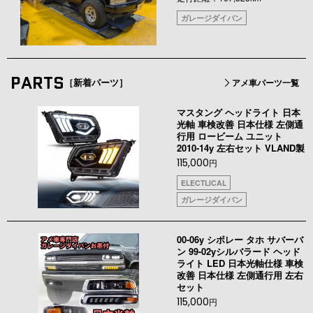
ガレージダイバン
PARTS
［新着パーツ］
アメ車パーツ一覧
マスタング ヘッドライト 日本
光軸 車検改善 日本仕様 左側通
行用 ロービーム ユニット
2010-14y 左右セット VLAND製
115,000
円
ELECTLICAL
ガレージダイバン
00-06y シボレー タホ サバーバ
ン 99-02yシルバラード ヘッド
ライト LED 日本光軸仕様 車検
改善 日本仕様 左側通行用 左右
セット
115,000
円